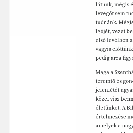
látunk, mégis é
levegőt sem tu
tudnánk. Mégis,
Igéjét, vezet b
első levélben a
vagyis előttünk
pedig arra figy
Maga a Szenthá
teremtő és gond
jelenlétét ugy
közel visz ben
életünket. A Bi
értelmezése mel
amelyek a nagy