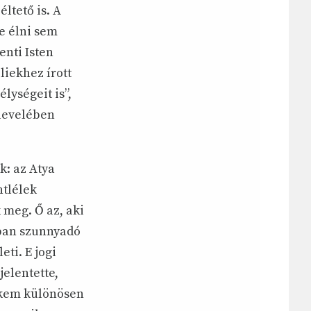
éltető is. A
e élni sem
enti Isten
liekhez írott
lységeit is”,
 levelében
: az Atya
ntlélek
 meg. Ő az, aki
lban szunnyadó
eti. E jogi
jelentette,
ekem különösen