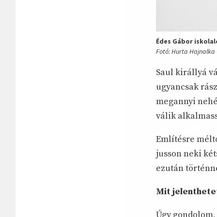
Édes Gábor iskolal
Fotó: Hurta Hajnalka
Saul királlyá v
ugyancsak rászá
megannyi nehéz
válik alkalmass
Említésre méltó
jusson neki két
ezután történne
Mit jelenthete
Úgy gondolom, I