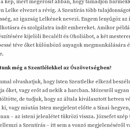
a kép, mert megerősít abban, hogy támadjon bármekk
n Lelke elvezet a révig. A Szentírás több tulajdonságot
esség, az igazság Lelkének nevezi. Engem lenyűgöz az 
alkotásra és szolgálatra indít embereket. Amikor péld
észítésére kijelöli Becalélt és Oholiábot, a két mester
épessé téve őket különböző anyagok megmunkálására és
e.
atunk még a Szentlélekkel az Ószövetségben?
mal olvashatjuk, hogy Isten Szentlelke elkezd beszé
tja őket, vagy erőt ad nekik a harcban. Mózesről ugyan
töltötte, de tudjuk, hogy az általa kiválasztott hetven 
 ki, vagy miután Isten megjelent előtte a Sínai-hegyen
nnan – az isteni jelenlétet tükrözi vissza. Józsefet szép
jellemzi a Szentírás – itt sem a vonzó megjelenéséről 