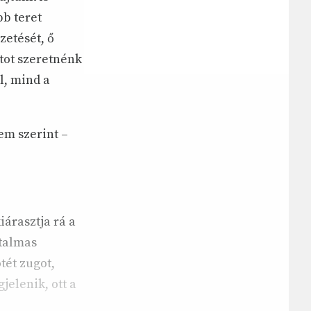
bb teret
zetését, ő
tot szeretnénk
l, mind a
em szerint –
árasztja rá a
atalmas
tét zugot,
jelenik, ott a