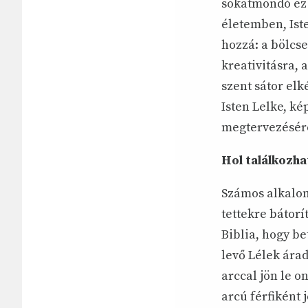
sokatmondó ez 
életemben, Iste
hozzá: a bölcs
kreativitásra, 
szent sátor elk
Isten Lelke, k
megtervezésér
Hol találkozh
Számos alkalom
tettekre bátorí
Biblia, hogy be
levő Lélek árad
arccal jön le o
arcú férfiként 