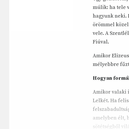
múlik: ha tele
hagyunk neki. 
örömmel közele
vele. A Szentl
Fiúval.
Amikor Elizeus 
mélyebbre fűzt
Hogyan formálj
Amikor valaki 
Lelkét. Ha feli
felszabadultság
amelyben élt, h
sötétségből vil