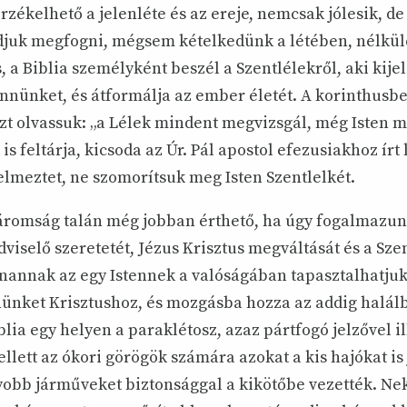
rzékelhető a jelenléte és az ereje, nemcsak jólesik, de 
djuk megfogni, mégsem kételkedünk a létében, nélkül
 a Biblia személyként beszél a Szentlélekről, aki kijel
ennünket, és átformálja az ember életét. A korinthusbe
zt olvassuk: „a Lélek mindent megvizsgál, még Isten mé
 is feltárja, kicsoda az Úr. Pál apostol efezusiakhoz írt
elmeztet, ne szomorítsuk meg Isten Szentlelkét.
romság talán még jobban érthető, ha úgy fogalmazunk
viselő szeretetét, Jézus Krisztus megváltását és a Sze
anannak az egy Istennek a valóságában tapasztalhatjuk
nünket Krisztushoz, és mozgásba hozza az addig halá
blia egy helyen a paraklétosz, azaz pártfogó jelzővel ill
lett az ókori görögök számára azokat a kis hajókat is 
obb járműveket biztonsággal a kikötőbe vezették. N