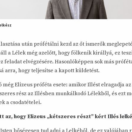
elkész
álasztása után prófétálni kezd az őt ismerők meglepet
ll a Lélek még azelőtt, hogy fölkenik királlyá, ez tesz
 feladat elvégzésére. Hasonlóképpen sok más próféta 
á arra, hogy teljesítse a kapott küldetést.
 még Elizeus próféta esete: amikor Illést elragadja az Ú
szeres rész az Illésben munkálkodó Lélekből, és ezt me
k a csodatételei.
tt az, hogy Elizeus „kétszeres részt” kért Illés lelk
sten bőségesen tud adni a Lelkéből, de ez valójában r