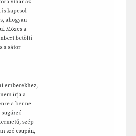
ora vihar az
 is kapcsol
is, ahogyan
ául Mózes a
embert betölti
 a sátor
lni emberekhez,
 nem írja a
vénre a benne
, sugárzó
 termetű, szép
van szó csupán,