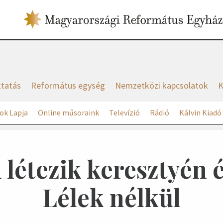
tatás
Református egység
Nemzetközi kapcsolatok
K
ok Lapja
Online műsoraink
Televízió
Rádió
Kálvin Kiadó
létezik keresztyén é
Lélek nélkül