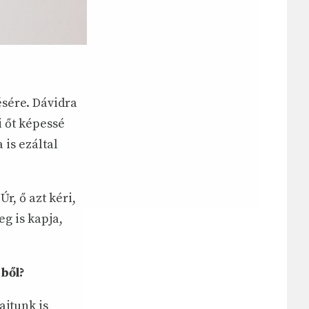
ésére. Dávidra
i őt képessé
is ezáltal
r, ő azt kéri,
g is kapja,
éből?
ajtunk is