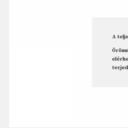
A telje
Örömme
elérhe
terje