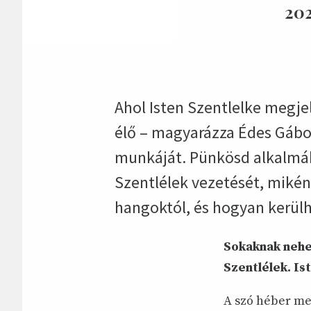
202
Ahol Isten Szentlelke megjel
élő – magyarázza Édes Gábor
munkáját. Pünkösd alkalmáb
Szentlélek vezetését, mikén
hangoktól, és hogyan kerülh
Sokaknak nehe
Szentlélek. Is
A szó héber meg