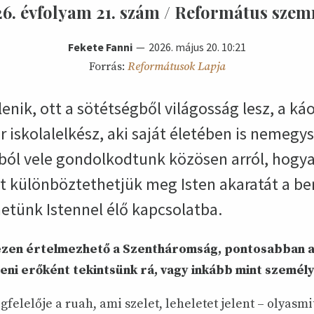
6. évfolyam 21. szám / Református sze
Fekete Fanni
2026. május 20. 10:21
Forrás:
Reformátusok Lapja
enik, ott a sötétségből világosság lesz, a ká
 iskolalelkész, aki saját életében is nemegy
ól vele gondolkodtunk közösen arról, hogyan
t különböztethetjük meg Isten akaratát a b
etünk Istennel élő kapcsolatba.
zen értelmezhető a Szentháromság, pontosabban az,
teni erőként tekintsünk rá, vagy inkább mint személ
felelője a ruah, ami szelet, leheletet jelent – olyasm