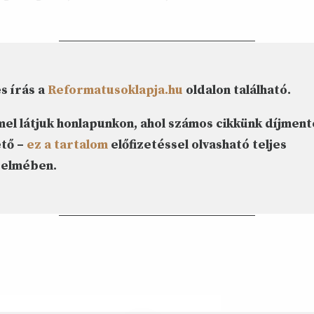
s írás a
Reformatusoklapja.hu
oldalon található.
l látjuk honlapunkon, ahol számos cikkünk díjment
tő –
ez a tartalom
előfizetéssel olvasható teljes
delmében.