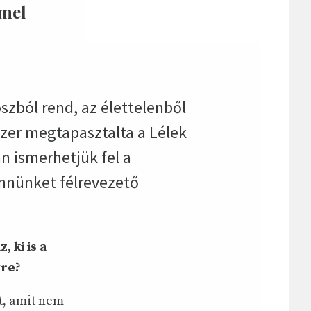
mmel
oszból rend, az élettelenből
szer megtapasztalta a Lélek
 ismerhetjük fel a
ennünket félrevezető
 ki is a
yre?
it, amit nem