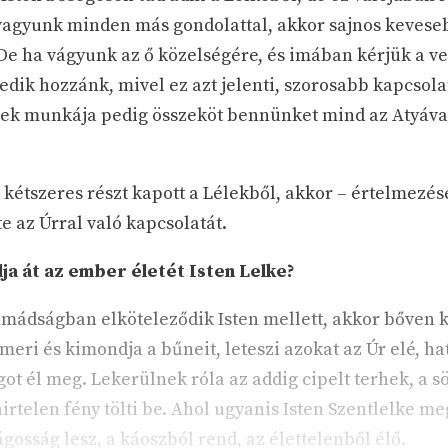
 vagyunk minden más gondolattal, akkor sajnos kevese
De ha vágyunk az ő közelségére, és imában kérjük a ve
dik hozzánk, mivel ez azt jelenti, szorosabb kapcsola
élek munkája pedig összeköt bennünket mind az Atyáva
kétszeres részt kapott a Lélekből, akkor – értelmezés
e az Úrral való kapcsolatát.
a át az ember életét Isten Lelke?
imádságban elköteleződik Isten mellett, akkor bőven ki
smeri és kimondja a bűneit, leteszi azokat az Úr elé, h
ot él meg. Lekerülnek róla az addig cipelt terhek, a sö
irtelen fény tölti be. Ahol ugyanis Isten Szentlelke meg
ágosság lesz, a káoszból rend, az élettelenből élő.