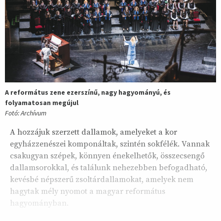
A református zene ezerszínű, nagy hagyományú, és
folyamatosan megújul
Fotó: Archívum
A hozzájuk szerzett dallamok, amelyeket a kor
egyházzenészei komponáltak, szintén sokfélék. Vannak
csakugyan szépek, könnyen énekelhetők, összecsengő
dallamsorokkal, és találunk nehezebben befogadható,
kevésbé népszerű zsoltárdallamokat, amelyek nem
hagytak mély nyomot a magyar református
hagyományban.