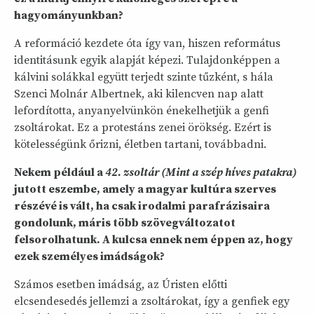
hagyományunkban?
A reformáció kezdete óta így van, hiszen református
identitásunk egyik alapját képezi. Tulajdonképpen a
kálvini solákkal együtt terjedt szinte tűzként, s hála
Szenci Molnár Albertnek, aki kilencven nap alatt
lefordította, anyanyelvünkön énekelhetjük a genfi
zsoltárokat. Ez a protestáns zenei örökség. Ezért is
kötelességünk őrizni, életben tartani, továbbadni.
Nekem például a
42. zsoltár (Mint a szép híves patakra)
jutott eszembe, amely a magyar kultúra szerves
részévé is vált, ha csak irodalmi parafrázisaira
gondolunk, máris több szövegváltozatot
felsorolhatunk. A kulcsa ennek nem éppen az, hogy
ezek személyes imádságok?
Számos esetben imádság, az Úristen előtti
elcsendesedés jellemzi a zsoltárokat, így a genfiek egy