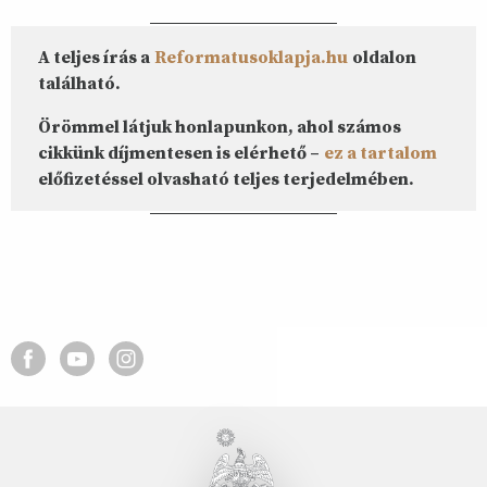
A teljes írás a
Reformatusoklapja.hu
oldalon
található.
Örömmel látjuk honlapunkon, ahol számos
cikkünk díjmentesen is elérhető –
ez a tartalom
előfizetéssel olvasható teljes terjedelmében.