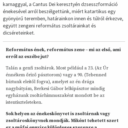
karnaggyal, a Cantus Dei keresztyén dzsesszformáció
énekesével arról beszélgettünk, miért katartikus egy
gyönyörű teremben, határainkon innen és túlról érkezve,
együtt zengeni református zsoltárainkat és
dicséreteinket.
Református ének, református zene – mi az első, ami
erről az eszébe jut?
Talán a genfi zsoltárok. Most például a 23. (Az Úr
énnékem őriző pásztorom) vagy a 90. (Tebenned
bíztunk eleitől fogva), amelyet az én drága
nagybátyám, Berkesi Gábor lelkipásztor mindig
egyházunk zsoltárhimnuszaként mondott be az
istentiszteleteken.
Sok helyen az énekeskönyvet is zsoltárnak vagy
zsoltároskönyvnek mondják. Miként tehetett szert
ez a műfaj ennyire különleges szerepre a