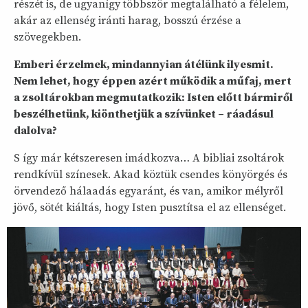
részét is, de ugyanígy többször megtalálható a félelem,
akár az ellenség iránti harag, bosszú érzése a
szövegekben.
Emberi érzelmek, mindannyian átélünk ilyesmit.
Nem lehet, hogy éppen azért működik a műfaj, mert
a zsoltárokban megmutatkozik: Isten előtt bármiről
beszélhetünk, kiönthetjük a szívünket – ráadásul
dalolva?
S így már kétszeresen imádkozva… A bibliai zsoltárok
rendkívül színesek. Akad köztük csendes könyörgés és
örvendező hálaadás egyaránt, és van, amikor mélyről
jövő, sötét kiáltás, hogy Isten pusztítsa el az ellenséget.