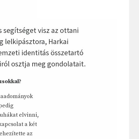
 segítséget visz az ottani
lelkipásztora, Harkai
emzeti identitás összetartó
iról osztja meg gondolatait.
usokkal?
ruhaadományok
 pedig
ruhákat elvinni,
kapcsolat a két
ehezítette az