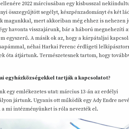
k ellenére 2022 márciusában egy kisbusszal nekiindult
ányi összegyűjtött segélyt, készpénzadományt és két lád
nk magunkkal, mert akkoriban még ehhez is nehezen j
gy havonta visszajárunk, bár a háború megnehezíti az
m egyszerű. A másik ok az, hogy a kárpátaljai kapcsol
esapámmal, néhai Harkai Ferenc érdligeti lelkipásztor
ek óta átjártunk. Természetesnek tartom, hogy tovább
ai egyházközségekkel tartják a kapcsolatot?
nk egy emlékezetes utat: március 13-án az erdélyi
lyon jártunk. Ugyanis ott működik egy Ady Endre nevét
 a mi intézményünket is róla nevezték el.