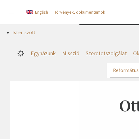
English
Törvények, dokumentumok
Isten szólt
Egyházunk
Misszió
Szeretetszolgálat
Ok
Református
Ot