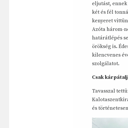
eljutást, enne
két és fél tonn
kenyeret vittü
Azóta három-né
határátlépés se
örökség is. Éd
kilencvenes év
szolgálatot.
Csak kárpátalj
Tavasszal tettü
Kalotaszentkirá
és történetesen