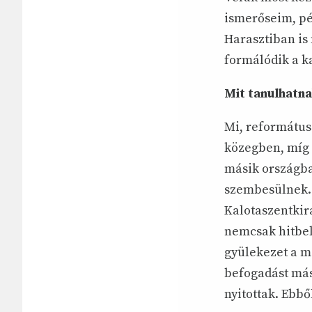
ismerőseim, pé
Harasztiban is 
formálódik a ka
Mit tanulhatna
Mi, református
közegben, míg 
másik országba
szembesülnek. 
Kalotaszentkir
nemcsak hitbel
gyülekezet a m
befogadást más
nyitottak. Ebbő