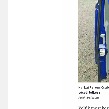
Harkai Ferenc Csab
técsői lelkész
Fotó: Archívum
Velük most kez