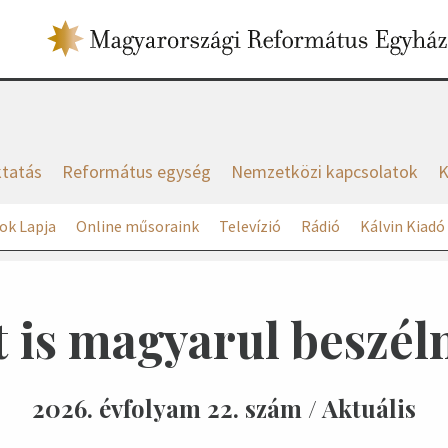
tatás
Református egység
Nemzetközi kapcsolatok
K
ok Lapja
Online műsoraink
Televízió
Rádió
Kálvin Kiadó
t is magyarul beszél
2026. évfolyam 22. szám / Aktuális