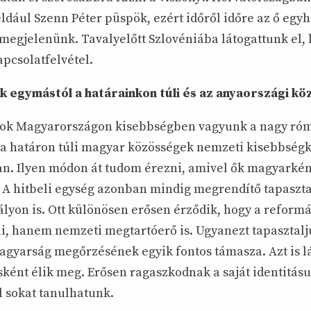
ldául Szenn Péter püspök, ezért időről időre az ő eg
megjelenünk. Tavalyelőtt Szlovéniába látogattunk el, l
pcsolatfelvétel.
k egymástól a határainkon túli és az anyaországi k
ok Magyarországon kisebbségben vagyunk a nagy róm
a határon túli magyar közösségek nemzeti kisebbségk
n. Ilyen módon át tudom érezni, amivel ők magyarkén
A hitbeli egység azonban mindig megrendítő tapaszta
ályon is. Ott különösen erősen érződik, hogy a reform
i, hanem nemzeti megtartóerő is. Ugyanezt tapasztalj
agyarság megőrzésének egyik fontos támasza. Azt is l
ként élik meg. Erősen ragaszkodnak a saját identitás
l sokat tanulhatunk.