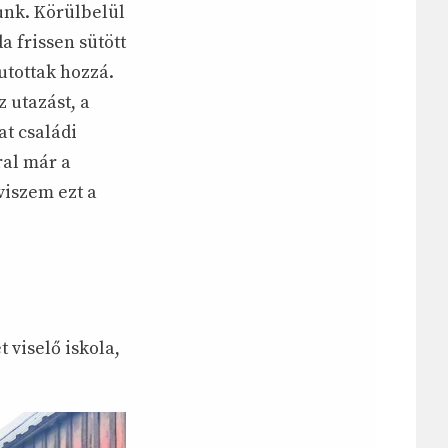
unk. Körülbelül
a frissen sütött
utottak hozzá.
 utazást, a
at családi
ral már a
viszem ezt a
 viselő iskola,