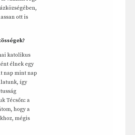
yházközségében,
assan ott is
özösségek?
ai katolikus
ént élnek egy
t nap mint nap
latunk, így
átusság
uk Técsőn: a
átom, hogy a
ukhoz, mégis