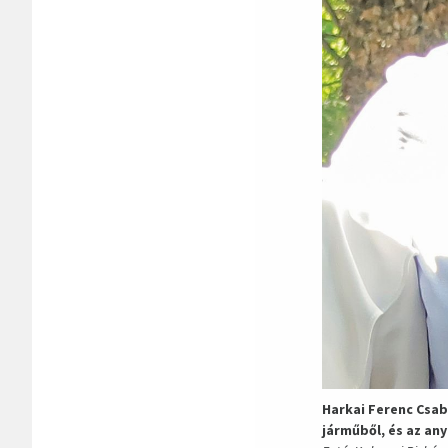
Harkai Ferenc Csab
járműből, és az any