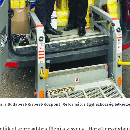
a, a Budapest-Kispest-Központi Református Egyházközség lelkésze 
dtük el szorosabbra fűzni a viszonyt. Horvátországban