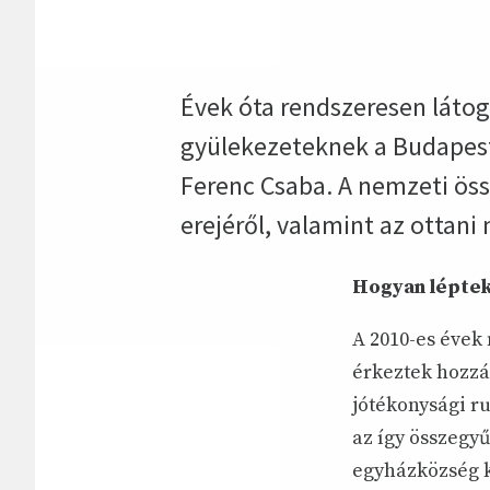
Évek óta rendszeresen látoga
gyülekezeteknek a Budapest
Ferenc Csaba. A nemzeti öss
erejéről, valamint az ottan
Hogyan léptek
A 2010-es évek
érkeztek hozzá
jótékonysági ru
az így összegyű
egyházközség k