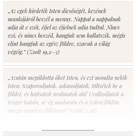
„Az egek hirdetik Isten dicsőségét, kezének
munkájáról beszél a menny. Nappal a nappalnak
adja át e szót, éjjel az éjjelnek adja tudtul. Nincs
szó, és nincs beszéd, hangjuk sem hallatszik, mégis
eljut hangjuk az egész földre, szavuk a világ
végéig.” (Zsolt 19,2–5)
„Azután megáldotta őket Isten, és ezt mondta nekik
Isten: Szaporodjatok, sokasodjatok, töltsétek be a
földet, és hajtsátok uralmatok alá! Uralkodjatok a
tenger halain, az ég madarain és a szárazföldön
mozgó minden élőlényen!” (1Móz 1,28)