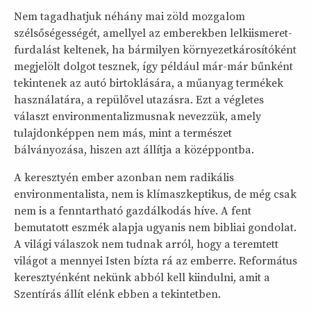
Nem tagadhatjuk néhány mai zöld mozgalom
szélsőségességét, amellyel az emberekben lelkiismeret-
furdalást keltenek, ha bármilyen környezetkárosítóként
megjelölt dolgot tesznek, így például már-már bűnként
tekintenek az autó birtoklására, a műanyag termékek
használatára, a repülővel utazásra. Ezt a végletes
választ environmentalizmusnak nevezzük, amely
tulajdonképpen nem más, mint a természet
bálványozása, hiszen azt állítja a középpontba.
A keresztyén ember azonban nem radikális
environmentalista, nem is klímaszkeptikus, de még csak
nem is a fenntartható gazdálkodás híve. A fent
bemutatott eszmék alapja ugyanis nem bibliai gondolat.
A világi válaszok nem tudnak arról, hogy a teremtett
világot a mennyei Isten bízta rá az emberre. Református
keresztyénként nekünk abból kell kiindulni, amit a
Szentírás állít elénk ebben a tekintetben.