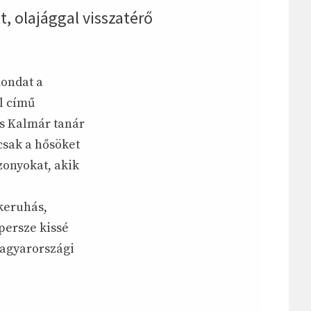
t, olajággal visszatérő
mondat a
l című
és Kalmár tanár
 csak a hősöket
szonyokat, akik
keruhás,
persze kissé
magyarországi