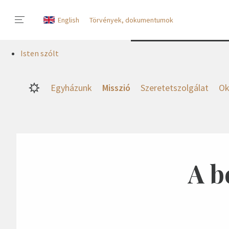
English
Törvények, dokumentumok
Isten szólt
Egyházunk
Misszió
Szeretetszolgálat
Ok
A b