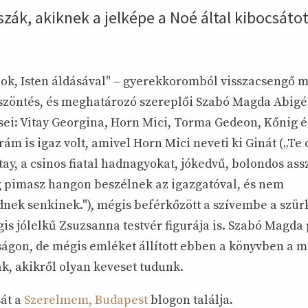
szák, akiknek a jelképe a Noé által kibocsátot
nok, Isten áldásával" – gyerekkoromból visszacsengő 
szöntés, és meghatározó szereplői Szabó Magda Abigé
ei: Vitay Georgina, Horn Mici, Torma Gedeon, Kőnig 
rám is igaz volt, amivel Horn Mici neveti ki Ginát („Te
itay, a csinos fiatal hadnagyokat, jókedvű, bolondos as
 pimasz hangon beszélnek az igazgatóval, és nem
ek senkinek."), mégis beférkőzött a szívembe a szür
is jólelkű Zsuzsanna testvér figurája is. Szabó Magda 
lóságon, de mégis emléket állított ebben a könyvben a 
k, akikről olyan keveset tudunk.
sát a
Szerelmem, Budapest
blogon találja.