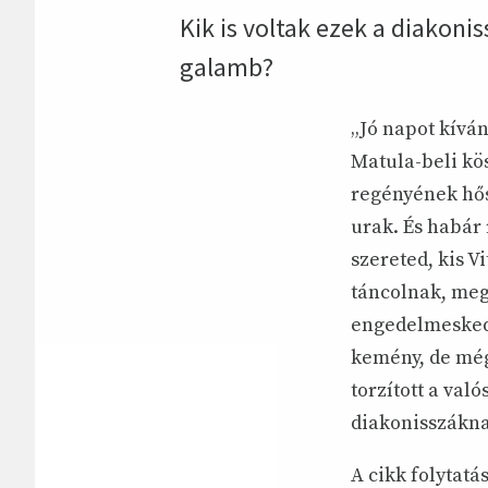
Kik is voltak ezek a diakonis
galamb?
„Jó napot kívá
Matula-beli kö
regényének hős
urak. És habár 
szereted, kis V
táncolnak, meg
engedelmeskedn
kemény, de még
torzított a va
diakonisszákna
A cikk folytatá