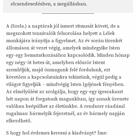
elcsendesedésben, a megállásban.
A (Szela.) a naptárak jól ismert ritmusát követi, de a
megszokott tennivalók felsorolása helyett a Lélek
munkájára irányítja a figyelmet. Az év során tizenkét
állomáson át vezet végig, amelyek mindegyike Isten
egy-egy bemutatkozásához kapcsolódik. Minden hónap
egy négy-öt hetes út, amelyben először Istent
szemléljük, majd önmagunk felé fordulunk, ezt
követően a kapcsolatainkra tekintünk, végül pedig a
világot figyeljük – mindvégig Isten Igéjének fényében.
Az elmélyülést az szolgálja, hogy egy-egy igeszakaszt
hét napon át forgatunk magunkban, így annak üzenete
valóban beépülhet az életünkbe. A rendszer ráadásul
rugalmas: bármelyik fejezetnél, az év bármely napján
elkezdhető.
S hogy hol érdemes keresni a kiadványt? Íme: