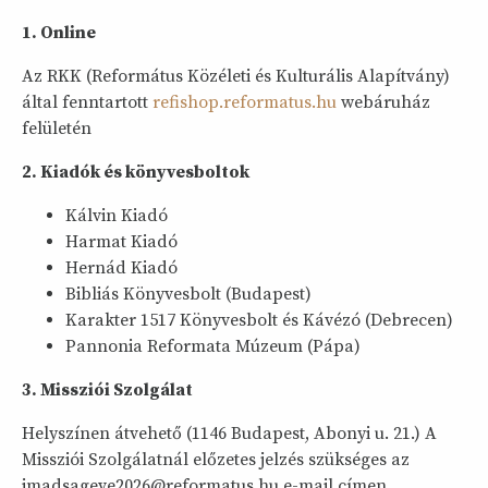
1. Online
Az RKK (Református Közéleti és Kulturális Alapítvány)
által fenntartott
refishop.reformatus.hu
webáruház
felületén
2. Kiadók és könyvesboltok
Kálvin Kiadó
Harmat Kiadó
Hernád Kiadó
Bibliás Könyvesbolt (Budapest)
Karakter 1517 Könyvesbolt és Kávézó (Debrecen)
Pannonia Reformata Múzeum (Pápa)
3. Missziói Szolgálat
Helyszínen átvehető (1146 Budapest, Abonyi u. 21.) A
Missziói Szolgálatnál előzetes jelzés szükséges az
imadsageve2026@reformatus.hu e-mail címen,