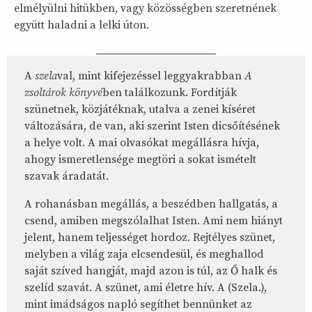
elmélyülni hitükben, vagy közösségben szeretnének
együtt haladni a lelki úton.
A
szela
val, mint kifejezéssel leggyakrabban
A
zsoltárok könyvé
ben találkozunk. Fordítják
szünetnek, közjátéknak, utalva a zenei kíséret
változására, de van, aki szerint Isten dicsőítésének
a helye volt. A mai olvasókat megállásra hívja,
ahogy ismeretlensége megtöri a sokat ismételt
szavak áradatát.
A rohanásban megállás, a beszédben hallgatás, a
csend, amiben megszólalhat Isten. Ami nem hiányt
jelent, hanem teljességet hordoz. Rejtélyes szünet,
melyben a világ zaja elcsendesül, és meghallod
saját szíved hangját, majd azon is túl, az Ő halk és
szelíd szavát. A szünet, ami életre hív. A (Szela.),
mint imádságos napló segíthet bennünket az