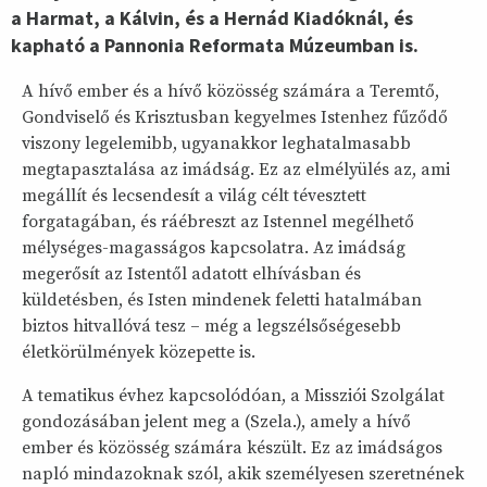
a Harmat, a Kálvin, és a Hernád Kiadóknál, és
kapható a Pannonia Reformata Múzeumban is.
A hívő ember és a hívő közösség számára a Teremtő,
Gondviselő és Krisztusban kegyelmes Istenhez fűződő
viszony legelemibb, ugyanakkor leghatalmasabb
megtapasztalása az imádság. Ez az elmélyülés az, ami
megállít és lecsendesít a világ célt tévesztett
forgatagában, és ráébreszt az Istennel megélhető
mélységes-magasságos kapcsolatra. Az imádság
megerősít az Istentől adatott elhívásban és
küldetésben, és Isten mindenek feletti hatalmában
biztos hitvallóvá tesz – még a legszélsőségesebb
életkörülmények közepette is.
A tematikus évhez kapcsolódóan, a Missziói Szolgálat
gondozásában jelent meg a (Szela.), amely a hívő
ember és közösség számára készült. Ez az imádságos
napló mindazoknak szól, akik személyesen szeretnének