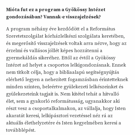
Mióta fut ez a program a Gyökössy Intézet
gondozásában? Vannak-e visszajelzések?
A program néhány éve kezdődött el a Református
Szeretetszolgálat kórházlelkészi szolgálata keretében,
és megerősítő visszajelzések voltak arra nézve, hogy az
érzelmi és vallásos jóllét képes hozzátenni a
gyermekáldás sikeréhez. Ettől az évtől a Gyökössy
Intézet ad helyet a csoportos lelkigondozásnak. Ennek
nem titkolt célja, hogy a bibliaalapú segítségnyújtás
elérhető legyen a nehezített fogamzásban érintetteknek
minden szinten, beleértve gyülekezeti lelkészeinket és
gyülekezeteink tagjait is. Nem kitétel tehát a hitvalló
élet, sem a gyakorló reformátusság, ugyanakkor aki
részt vesz a csoportalkalmakon, az vállalja, hogy Isten
akaratát keresi, lelkipásztori vezetéssel néz rá az
aktuális élethelyzetére és Isten kegyelmében keresi a
továbblépést.