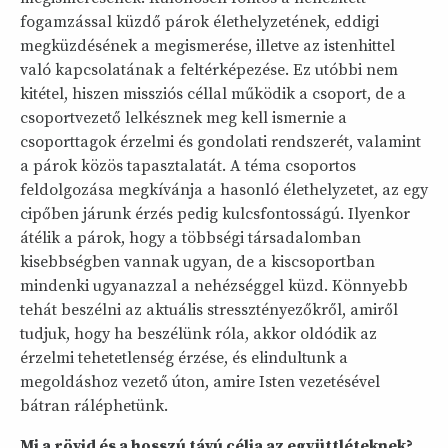
fogamzással küzdő párok élethelyzetének, eddigi
megküzdésének a megismerése, illetve az istenhittel
való kapcsolatának a feltérképezése. Ez utóbbi nem
kitétel, hiszen missziós céllal működik a csoport, de a
csoportvezető lelkésznek meg kell ismernie a
csoporttagok érzelmi és gondolati rendszerét, valamint
a párok közös tapasztalatát. A téma csoportos
feldolgozása megkívánja a hasonló élethelyzetet, az egy
cipőben járunk érzés pedig kulcsfontosságú. Ilyenkor
átélik a párok, hogy a többségi társadalomban
kisebbségben vannak ugyan, de a kiscsoportban
mindenki ugyanazzal a nehézséggel küzd. Könnyebb
tehát beszélni az aktuális stressztényezőkről, amiről
tudjuk, hogy ha beszélünk róla, akkor oldódik az
érzelmi tehetetlenség érzése, és elindultunk a
megoldáshoz vezető úton, amire Isten vezetésével
bátran ráléphetünk.
Mi a rövid és a hosszú távú célja az együttléteknek?