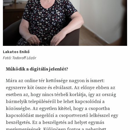
Lakatos Enikő
Fotó: Todoroff Lázár
Működik a digitális jelenlét?
Mára az online tér kettőssége nagyon is ismert:
egyszerre köt össze és elválaszt. Az előnye ebben az
esetben az, hogy nincs térbeli korlátja, így az ország
bármelyik településéről be lehet kapcsolódni a
közösségbe. Az egyetlen kitétel, hogy a csoportba
kapcsolódást megelőzi a csoportvezető lelkésszel egy
beszélgetés. Ez a beszélgetés ad helyet egymás
megismerésének. Különösen fontos a nehezített