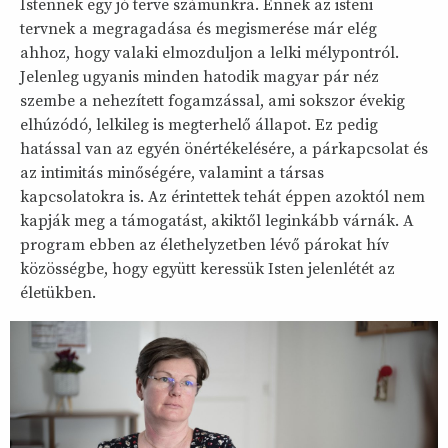
Istennek egy jó terve számunkra. Ennek az isteni
tervnek a megragadása és megismerése már elég
ahhoz, hogy valaki elmozduljon a lelki mélypontról.
Jelenleg ugyanis minden hatodik magyar pár néz
szembe a nehezített fogamzással, ami sokszor évekig
elhúzódó, lelkileg is megterhelő állapot. Ez pedig
hatással van az egyén önértékelésére, a párkapcsolat és
az intimitás minőségére, valamint a társas
kapcsolatokra is. Az érintettek tehát éppen azoktól nem
kapják meg a támogatást, akiktől leginkább várnák. A
program ebben az élethelyzetben lévő párokat hív
közösségbe, hogy együtt keressük Isten jelenlétét az
életükben.