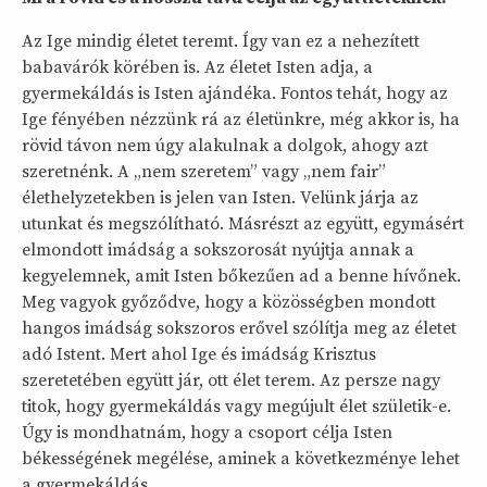
Az Ige mindig életet teremt. Így van ez a nehezített
babavárók körében is. Az életet Isten adja, a
gyermekáldás is Isten ajándéka. Fontos tehát, hogy az
Ige fényében nézzünk rá az életünkre, még akkor is, ha
rövid távon nem úgy alakulnak a dolgok, ahogy azt
szeretnénk. A „nem szeretem” vagy „nem fair”
élethelyzetekben is jelen van Isten. Velünk járja az
utunkat és megszólítható. Másrészt az együtt, egymásért
elmondott imádság a sokszorosát nyújtja annak a
kegyelemnek, amit Isten bőkezűen ad a benne hívőnek.
Meg vagyok győződve, hogy a közösségben mondott
hangos imádság sokszoros erővel szólítja meg az életet
adó Istent. Mert ahol Ige és imádság Krisztus
szeretetében együtt jár, ott élet terem. Az persze nagy
titok, hogy gyermekáldás vagy megújult élet születik-e.
Úgy is mondhatnám, hogy a csoport célja Isten
békességének megélése, aminek a következménye lehet
a gyermekáldás.