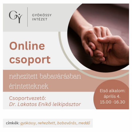
címkék:
gyökössy
nehezített
babavárás
meddő