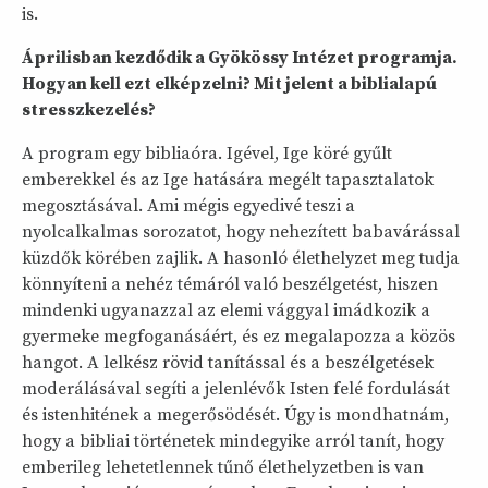
is.
Áprilisban kezdődik a Gyökössy Intézet programja.
Hogyan kell ezt elképzelni? Mit jelent a biblialapú
stresszkezelés?
A program egy bibliaóra. Igével, Ige köré gyűlt
emberekkel és az Ige hatására megélt tapasztalatok
megosztásával. Ami mégis egyedivé teszi a
nyolcalkalmas sorozatot, hogy nehezített babavárással
küzdők körében zajlik. A hasonló élethelyzet meg tudja
könnyíteni a nehéz témáról való beszélgetést, hiszen
mindenki ugyanazzal az elemi vággyal imádkozik a
gyermeke megfoganásáért, és ez megalapozza a közös
hangot. A lelkész rövid tanítással és a beszélgetések
moderálásával segíti a jelenlévők Isten felé fordulását
és istenhitének a megerősödését. Úgy is mondhatnám,
hogy a bibliai történetek mindegyike arról tanít, hogy
emberileg lehetetlennek tűnő élethelyzetben is van