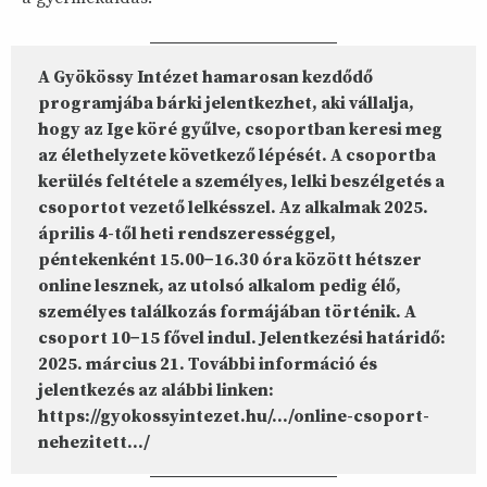
A Gyökössy Intézet hamarosan kezdődő
programjába bárki jelentkezhet, aki vállalja,
hogy az Ige köré gyűlve, csoportban keresi meg
az élethelyzete következő lépését. A csoportba
kerülés feltétele a személyes, lelki beszélgetés a
csoportot vezető lelkésszel. Az alkalmak 2025.
április 4-től heti rendszerességgel,
péntekenként 15.00−16.30 óra között hétszer
online lesznek, az utolsó alkalom pedig élő,
személyes találkozás formájában történik. A
csoport 10−15 fővel indul. Jelentkezési határidő:
2025. március 21. További információ és
jelentkezés az alábbi linken:
https://gyokossyintezet.hu/.../online-csoport-
nehezitett.../