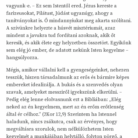
vagyunk-e. – Ez sem Istentől ered. Jézus kereste a
farizeusokat, Pilátust, Júdást ugyanúgy, ahogy a
tanítványokat is. Ő mindannyiukat meg akarta szólítani.
A szívünkre helyezte a húsvét misztériumát, azaz
mindent a javukra tud fordítani azoknak, akik őt
keresik, és akik élete egy helyzetben összetört. Egyikőnk
sem elég jó ember, de adatott nekünk Isten kegyelme –
hangsúlyozza.
Mégis, amikor vállalni kell a gyengeségeinket, nehezen
tesszük, hiszen társadalmunk az erős és bármire képes
embereket idealizálja. A bukás és a szenvedés olyan
szavak, amelyeket messziről igyekszünk elkerülni. –
Pedig elég lenne elolvasnunk ezt a Bibliában: „Elég
neked az én kegyelmem, mert az én erőm erőtlenség
által ér célhoz.” (2Kor 12,9) Szerintem ha Istennel
haladunk, nincs zsákutca, csak az érvényes, hogy
megváltásra szorulok, nem nélkülözhetem Isten
kegyelmét a munkájában helytálló, folyton pörgő, a