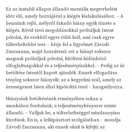
Ez az instabil állapot állandó mentális megterhelést
idéz elő, amely hozzájárul a kiégés kialakulásához. – A
bennünk rejlő, mélyről fakadó hiány egyik tünete a
kiégés. Rövid távú megoldásokkal próbáljuk Istent
pótolni, de ezekből egyre több kell, ami csak egyre
túlterheltebbé tesz – hívja fel a figyelmet Závodi
Zsuzsanna, majd hozzáteszi: ezt a hiányt sokszor
magunk próbáljuk pótolni, kitölteni különböző
elfoglaltságokkal és a teljesítményünkkel. – Pedig az űr
betöltése Istentől kapott ajándék. Ennek elfogadása
tényleg sokszor hiányzik: az a kegyelmi szál, amely az
ürességemet Isten által kipótolttá teszi – hangsúlyozza.
Hiányaink betöltésének reményében sokan a
munkához fordulunk, a teljesítménykényszer szinte
állandó. – Valljuk be, a túlterheltséggel mindannyian
küzdünk. Én is, a lelkipásztori szolgálatban – mondja
Závodi Zsuzsanna, aki ennek okait is kifejti: az