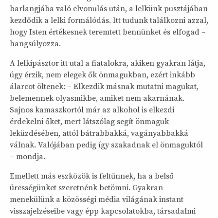
barlangjába való elvonulás után, a lelkünk pusztájában
kezdődik a lelki formálódás. Itt tudunk találkozni azzal,
hogy Isten értékesnek teremtett bennünket és elfogad –
hangsúlyozza.
A lelkipásztor itt utal a fiatalokra, akiken gyakran látja,
úgy érzik, nem elegek ők önmagukban, ezért inkább
álarcot öltenek: – Elkezdik másnak mutatni magukat,
belemennek olyasmikbe, amiket nem akarnának.
Sajnos kamaszkortól már az alkohol is elkezdi
érdekelni őket, mert látszólag segít önmaguk
leküzdésében, attól bátrabbakká, vagányabbakká
válnak. Valójában pedig így szakadnak el önmaguktól
– mondja.
Emellett más eszközök is feltűnnek, ha a belső
ürességünket szeretnénk betömni. Gyakran
menekülünk a közösségi média világának instant
visszajelzéseibe vagy épp kapcsolatokba, társadalmi