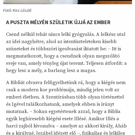
Fotó: Kiss László
A PUSZTA MÉLYÉN SZÜLETIK ÚJJÁ AZ EMBER
Csend nélkül tehát nincs lelki gyógyulás. A lelkész utal
az idei nagyhétre, ahol az istentiszteleteken kisebb
szüneteket és többszöri igeolvasást iktatott be: – Itt is
megmutatkozott, hogy a csendnek olyan megszólító
ereje van, amely tényleg újat teremt. Teljesen átfordít: a
hegy lesz a mély, a barlang lesz a magas.
A Bibliát olvasva felfigyelhetünk rá, hogy a kiégés nem
csak a modern kor problémája, mindig jelen volt az
emberi életben. A Szentírásban több olyan történettel
és Igével találkozhatunk, amelyek ebben is irányt
mutatnak. – Sokan egyetértenek azzal, hogy a Biblia
egyik leghíresebb kiégési esete Illésé. Amikor Illés a
harci zajból kivonulva – amelyet az akkori király, Aháb
és a királyné, Jezábel idézett elő –, fizikailag és lelkileg