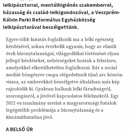
lelkipásztorral, mentálhigiénés szakemberrel,
házasság és család-lelkigondozóval, a Veszprém-
Kálvin Parki Református Egyházközség
lelkipásztorával beszélgettünk.
Egyre több kutatás foglalkozik ma a lelki egészség
kérdésével, sokan érzékelik ugyanis, hogy az elmúlt
évek bizonytalanságai, világpolitikai történései olyan
jellegű kérdéseket, nehézségeket hoztak a felszínre,
amelyekkel elkerülhetetlen foglalkozni. Bár a social
mediát böngészve csupa elégedettnek tűnő arc köszön
vissza, az emberekkel beszélgetve általában más kép
rajzolódik ki. Gyakran hallunk lelki fáradtságról,
szorongásról, a jövővel kapcsolatos félelmekről. Egy
2022-es tanulmány szerint a magyarországi fiatalok
legégetőbb problémája a bizonytalanság és a
kiszámíthatatlan jövő.
A BELSŐ ŰR