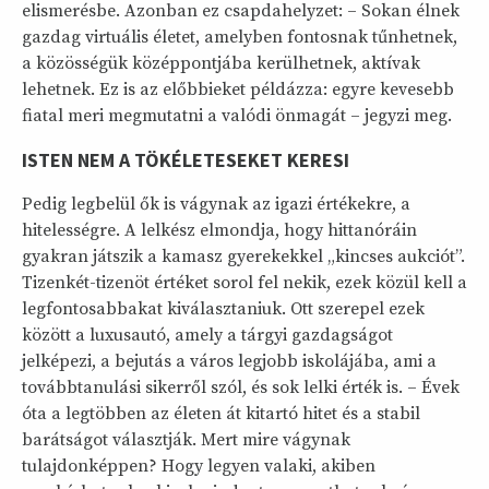
elismerésbe. Azonban ez csapdahelyzet: – Sokan élnek
gazdag virtuális életet, amelyben fontosnak tűnhetnek,
a közösségük középpontjába kerülhetnek, aktívak
lehetnek. Ez is az előbbieket példázza: egyre kevesebb
fiatal meri megmutatni a valódi önmagát – jegyzi meg.
ISTEN NEM A TÖKÉLETESEKET KERESI
Pedig legbelül ők is vágynak az igazi értékekre, a
hitelességre. A lelkész elmondja, hogy hittanóráin
gyakran játszik a kamasz gyerekekkel „kincses aukciót”.
Tizenkét-tizenöt értéket sorol fel nekik, ezek közül kell a
legfontosabbakat kiválasztaniuk. Ott szerepel ezek
között a luxusautó, amely a tárgyi gazdagságot
jelképezi, a bejutás a város legjobb iskolájába, ami a
továbbtanulási sikerről szól, és sok lelki érték is. – Évek
óta a legtöbben az életen át kitartó hitet és a stabil
barátságot választják. Mert mire vágynak
tulajdonképpen? Hogy legyen valaki, akiben