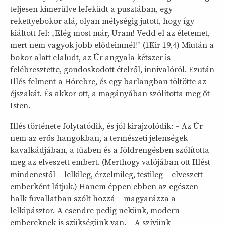
teljesen kimerülve lefeküdt a pusztában, egy
rekettyebokor alá, olyan mélységig jutott, hogy így
kiáltott fel: „Elég most már, Uram! Vedd el az életemet,
mert nem vagyok jobb elődeimnél!” (1Kir 19,4) Miután a
bokor alatt elaludt, az Úr angyala kétszer is
felébresztette, gondoskodott ételről, innivalóról. Ezután
Illés felment a Hórebre, és egy barlangban töltötte az
éjszakát. És akkor ott, a magányában szólította meg őt
Isten.
Illés története folytatódik, és jól kirajzolódik: – Az Úr
nem az erős hangokban, a természeti jelenségek
kavalkádjában, a tűzben és a földrengésben szólította
meg az elveszett embert. (Merthogy valójában ott Illést
mindenestől – lelkileg, érzelmileg, testileg – elveszett
emberként látjuk.) Hanem éppen ebben az egészen
halk fuvallatban szólt hozzá – magyarázza a
lelkipásztor. A csendre pedig nekünk, modern
embereknek is szükségünk van. – A szívünk