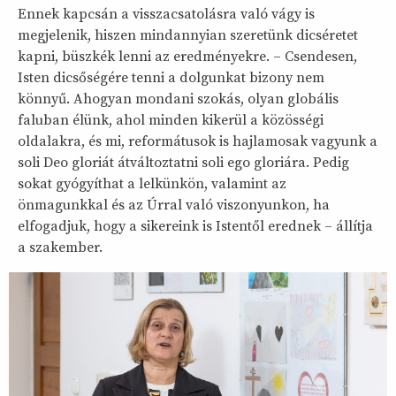
Ennek kapcsán a visszacsatolásra való vágy is
megjelenik, hiszen mindannyian szeretünk dicséretet
kapni, büszkék lenni az eredményekre. – Csendesen,
Isten dicsőségére tenni a dolgunkat bizony nem
könnyű. Ahogyan mondani szokás, olyan globális
faluban élünk, ahol minden kikerül a közösségi
oldalakra, és mi, reformátusok is hajlamosak vagyunk a
soli Deo gloriát átváltoztatni soli ego gloriára. Pedig
sokat gyógyíthat a lelkünkön, valamint az
önmagunkkal és az Úrral való viszonyunkon, ha
elfogadjuk, hogy a sikereink is Istentől erednek – állítja
a szakember.