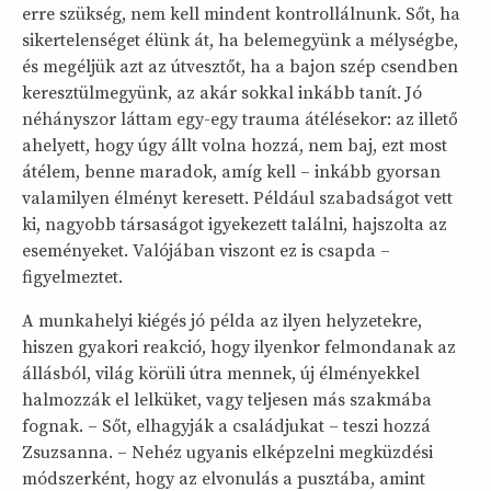
erre szükség, nem kell mindent kontrollálnunk. Sőt, ha
sikertelenséget élünk át, ha belemegyünk a mélységbe,
és megéljük azt az útvesztőt, ha a bajon szép csendben
keresztülmegyünk, az akár sokkal inkább tanít. Jó
néhányszor láttam egy-egy trauma átélésekor: az illető
ahelyett, hogy úgy állt volna hozzá, nem baj, ezt most
átélem, benne maradok, amíg kell – inkább gyorsan
valamilyen élményt keresett. Például szabadságot vett
ki, nagyobb társaságot igyekezett találni, hajszolta az
eseményeket. Valójában viszont ez is csapda –
figyelmeztet.
A munkahelyi kiégés jó példa az ilyen helyzetekre,
hiszen gyakori reakció, hogy ilyenkor felmondanak az
állásból, világ körüli útra mennek, új élményekkel
halmozzák el lelküket, vagy teljesen más szakmába
fognak. – Sőt, elhagyják a családjukat – teszi hozzá
Zsuzsanna. – Nehéz ugyanis elképzelni megküzdési
módszerként, hogy az elvonulás a pusztába, amint