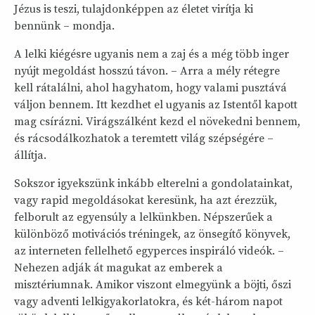
Jézus is teszi, tulajdonképpen az életet virítja ki
bennünk – mondja.
A lelki kiégésre ugyanis nem a zaj és a még több inger
nyújt megoldást hosszú távon. – Arra a mély rétegre
kell rátalálni, ahol hagyhatom, hogy valami pusztává
váljon bennem. Itt kezdhet el ugyanis az Istentől kapott
mag csírázni. Virágszálként kezd el növekedni bennem,
és rácsodálkozhatok a teremtett világ szépségére –
állítja.
Sokszor igyekszünk inkább elterelni a gondolatainkat,
vagy rapid megoldásokat keresünk, ha azt érezzük,
felborult az egyensúly a lelkünkben. Népszerűek a
különböző motivációs tréningek, az önsegítő könyvek,
az interneten fellelhető egyperces inspiráló videók. –
Nehezen adják át magukat az emberek a
misztériumnak. Amikor viszont elmegyünk a böjti, őszi
vagy adventi lelkigyakorlatokra, és két-három napot