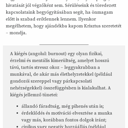
hivatását jól végzőként sem. Sérüléseink és töredezett
kapcsolataink begyógyításában segít, ha önmagam
előtt is szabad erőtlennek lennem. Ilyenkor
megélhetem, hogy ajándékba kapom Krisztus szeretetét
– mondja.
A kiégés (angolul: burnout) egy olyan fizikai,
érzelmi és mentális kimerültség, amelyet hosszú
távú, tartós stressz okoz – leggyakrabban a
munkával, de akár más élethelyzetekkel (például
gondozói szereppel vagy párkapcsolati
nehézségekkel) összefüggésben is kialakulhat. A
kiégés jellemző tünetei:
állandó fáradtság, még pihenés után is;
érdeklődés és motiváció elvesztése a munka
vagy más, korábban fontos dolgok iránt;
cinikus vagy negatív hozzáállás (például