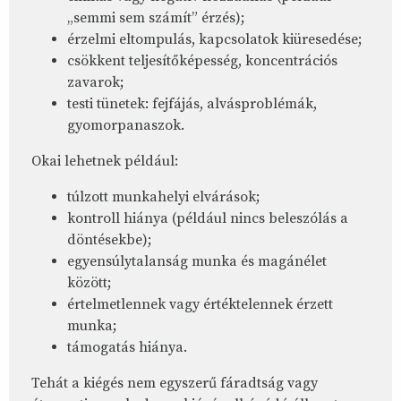
„semmi sem számít” érzés);
érzelmi eltompulás, kapcsolatok kiüresedése;
csökkent teljesítőképesség, koncentrációs
zavarok;
testi tünetek: fejfájás, alvásproblémák,
gyomorpanaszok.
Okai lehetnek például:
túlzott munkahelyi elvárások;
kontroll hiánya (például nincs beleszólás a
döntésekbe);
egyensúlytalanság munka és magánélet
között;
értelmetlennek vagy értéktelennek érzett
munka;
támogatás hiánya.
Tehát a kiégés nem egyszerű fáradtság vagy