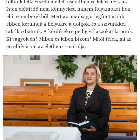
töltünk lelki vezető mellett csendben és lelassulva, az
Isten előtti idő nem könnyeket, hanem folyamokat hoz
elő az emberekből. Mert az imádság a legfontosabb:
ebben kerülnek a helyükre a dolgok, és a szívünkkel
találkozhatunk. A kérdésekre pedig válaszokat kapunk:
Ki vagyok én? Miben és kiben bízom? Mitől félek, mi az
én elhívásom az életben? – sorolja.