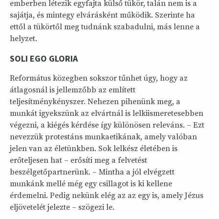
emberben létezik egyfajta külső tükör, talán nem is a
sajátja, és mintegy elvárásként működik. Szerinte ha
ettől a tükörtől meg tudnánk szabadulni, más lenne a
helyzet.
SOLI EGO GLORIA
Református közegben sokszor tűnhet úgy, hogy az
átlagosnál is jellemzőbb az említett
teljesítménykényszer. Nehezen pihenünk meg, a
munkát igyekszünk az elvártnál is lelkiismeretesebben
végezni, a kiégés kérdése így különösen releváns. – Ezt
nevezzük protestáns munkaetikának, amely valóban
jelen van az életünkben. Sok lelkész életében is
erőteljesen hat – erősíti meg a felvetést
beszélgetőpartnerünk. – Mintha a jól elvégzett
munkánk mellé még egy csillagot is ki kellene
érdemelni. Pedig nekünk elég az az egy is, amely Jézus
eljövetelét jelezte – szögezi le.