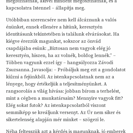
megbízhatnak, akivel mindent megoszthatnak, és a
kapcsolatra Istennel – állapítja meg.
Utóbbiban szerencsére nem kell álcáznunk a valós
énünket, ennek ellenére a hitünk, keresztyén
identitásunk tekintetében is találunk elvárásokat. Ha
kiégve érezzük magunkat, sokszor az önvád
csapdájába esünk: „Biztosan nem vagyok elég jó
keresztyén, hiszen, ha az volnék, boldog lennék.” –
Többen vagyunk ezzel így – hangsúlyozza Závodi
Zsuzsanna. Javasolja: – Próbáljuk meg ezt a gondolatot
kiűzni a fejünkből. Az istenkapcsolatnak nem az a
lényege, hogy értékeljük a teljesítményünket. A
rangsorolás a világ hívása: jobban bírom a terhelést,
mint a cégben a munkatársaim? Mennyire vagyok fitt?
Elég sokat futok? Az istenkapcsolatból viszont
semmiképp se kreáljunk versenyt. Az Úr nem siker és
sikertelenség alapján mér minket – szögezi le.
Néha feltesszük azt a kérdés is magunknak, jó emberek