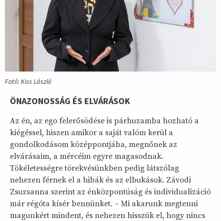
Fotó: Kiss László
ÖNAZONOSSÁG ÉS ELVÁRÁSOK
Az én, az ego felerősödése is párhuzamba hozható a
kiégéssel, hiszen amikor a saját valóm kerül a
gondolkodásom középpontjába, megnőnek az
elvárásaim, a mércéim egyre magasodnak.
Tökéletességre törekvésünkben pedig látszólag
nehezen férnek el a hibák és az elbukások. Závodi
Zsuzsanna szerint az énközpontúság és individualizáció
már régóta kísér bennünket. – Mi akarunk megtenni
magunkért mindent, és nehezen hisszük el, hogy nincs