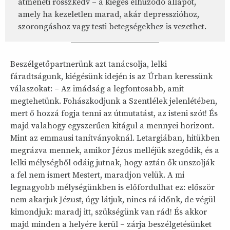
átmeneti rosszkedv – a kiégés elhúzódó állapot,
amely ha kezeletlen marad, akár depresszióhoz,
szorongáshoz vagy testi betegségekhez is vezethet.
Beszélgetőpartnerünk azt tanácsolja, lelki
fáradtságunk, kiégésünk idején is az Úrban keressünk
válaszokat: – Az imádság a legfontosabb, amit
megtehetünk. Fohászkodjunk a Szentlélek jelenlétében,
mert ő hozzá fogja tenni az útmutatást, az isteni szót! És
majd valahogy egyszerűen kitágul a mennyei horizont.
Mint az emmausi tanítványoknál. Letargiában, hitükben
megrázva mennek, amikor Jézus melléjük szegődik, és a
lelki mélységből odáig jutnak, hogy aztán ők unszolják
a fel nem ismert Mestert, maradjon velük. A mi
legnagyobb mélységünkben is előfordulhat ez: először
nem akarjuk Jézust, úgy látjuk, nincs rá időnk, de végül
kimondjuk: maradj itt, szükségünk van rád! És akkor
majd minden a helyére kerül – zárja beszélgetésünket