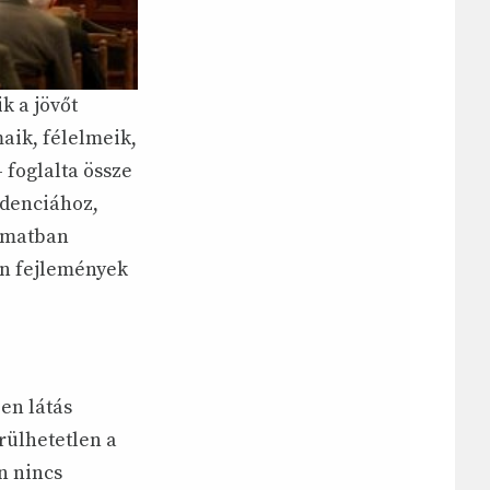
k a jövőt
maik, félelmeik,
 foglalta össze
idenciához,
yamatban
en fejlemények
en látás
rülhetetlen a
n nincs