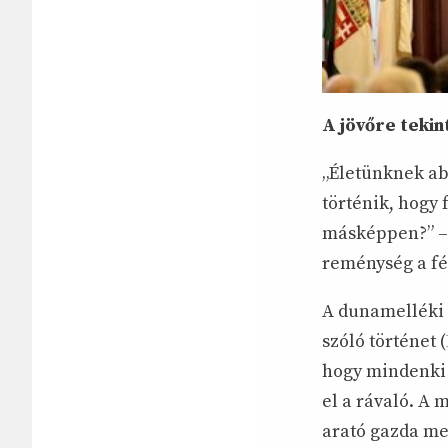
A jövőre tekin
„Életünknek a
történik, hogy 
másképpen?” – 
reménység a fé
A dunamelléki p
szóló történet (
hogy mindenki 
el a rávaló. A
arató gazda me