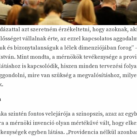
dázattal azt szeretném érzékeltetni, hogy azoknak, aki
elősséget vállalnak érte, az ezzel kapcsolatos aggodal
k és bizonytalanságuk a lélek dimenziójában forog” –
István. Mint mondta, a mérnökök tevékenysége a prov
elátáshoz is kapcsolódik, hiszen minden tervezési fol
ggondolni, mire van szükség a megvalósításhoz, mily
k.
a
a szintén fontos velejárója a szinopszis, azaz az egyb
a a mérnöki invenció olyan mértékűvé vált, hogy elke
kenységek egyben látása. „Providencia nélkül azonba