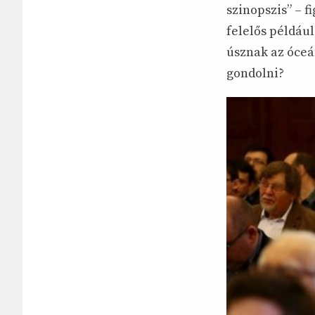
szinopszis” – f
felelős például
úsznak az óceán
gondolni?