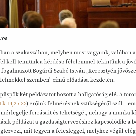
tve
bban a szakaszában, melyben most vagyunk, valóban 
fel kell tennünk a kérdést: félelemmel tekintünk a jöv
fogalmazott Bogárdi Szabó István „Keresztyén jövősze
lelmekkel szemben” című előadása kezdetén.
üspök két példázatot hozott a hallgatóság elé. A toro
Lk 14,25-35
) erőink felmérésnek szükségéről szól – em
mérlegelje forrásait és tehetségét, nehogy a munka k
 másik példázat a gazdaságtervezéshez kapcsolódik: a 
gtervezi, mit tegyen a felesleggel, melyhez végül elé