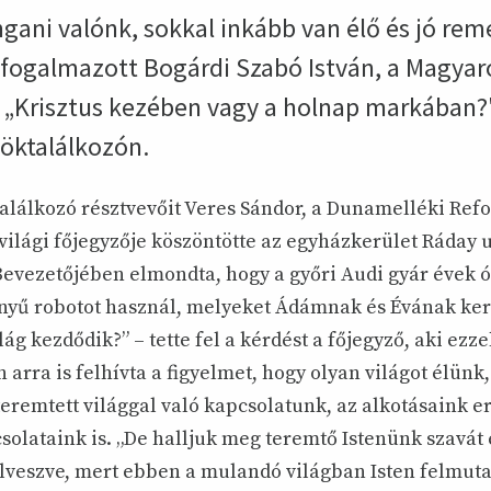
ngani valónk, sokkal inkább van élő és jó re
– fogalmazott Bogárdi Szabó István, a Magya
a „Krisztus kezében vagy a holnap markában?
öktalálkozón.
 találkozó résztvevőit Veres Sándor, a Dunamelléki Ref
világi főjegyzője köszöntötte az egyházkerület Ráday u
evezetőjében elmondta, hogy a győri Audi gyár évek ó
nyű robotot használ, melyeket Ádámnak és Évának kere
lág kezdődik?” – tette fel a kérdést a főjegyző, aki ezze
arra is felhívta a figyelmet, hogy olyan világot élünk,
teremtett világgal való kapcsolatunk, az alkotásaink 
olataink is. „De halljuk meg teremtő Istenünk szavát 
veszve, mert ebben a mulandó világban Isten felmuta