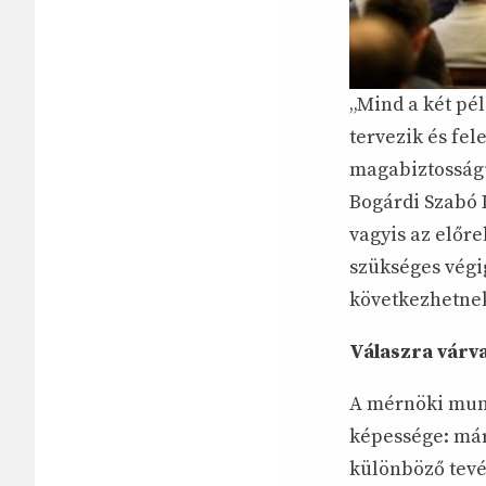
„Mind a két pél
tervezik és fel
magabiztosságu
Bogárdi Szabó 
vagyis az előr
szükséges végi
következhetne
Válaszra várv
A mérnöki munk
képessége: már
különböző tevé