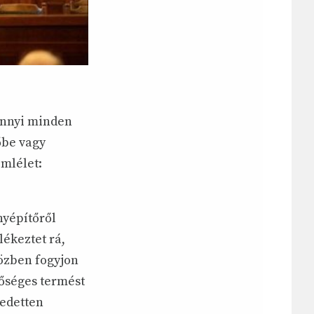
annyi minden
őbe vagy
mlélet:
nyépítőről
lékeztet rá,
özben fogyjon
bőséges termést
gedetten