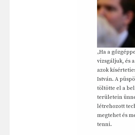
„Ha a gőzgéppe
vizsgáljuk, és
azok kísérteti
István. A püsp
töltötte el a b
területein ünne
létrehozott te
megtehet és me
tenni.