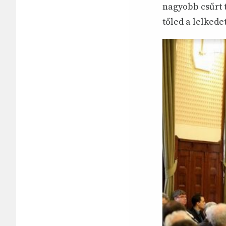
nagyobb csűrt t
tőled a lelkede