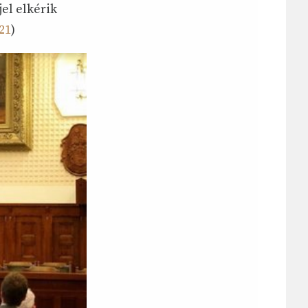
el elkérik
21
)