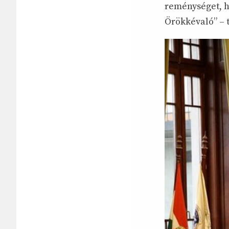
reménységet, hi
Örökkévaló” – t