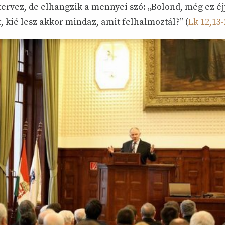
ervez, de elhangzik a mennyei szó: „Bolond, még ez éjj
t, kié lesz akkor mindaz, amit felhalmoztál?” (
Lk 12,13-