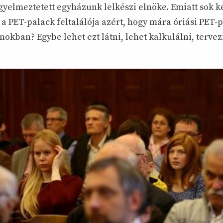
igyelmeztetett egyházunk lelkészi elnöke. Emiatt sok k
 a PET-palack feltalálója azért, hogy mára óriási PET-
okban? Egybe lehet ezt látni, lehet kalkulálni, tervez