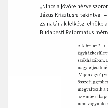
„Nincs a jövőre nézve szoro
Jézus Krisztusra tekintve" 
Zsinatának lelkészi elnöke 
Budapesti Református mérn
A február 24-i
Egyházkerület 
székházában. B
nagyteljesítmé
„Vajon egy új vi
összefüggésben 
megváltozik a 
az emberi kapcs
nem vagyunk el