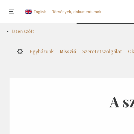
English
Törvények, dokumentumok
Isten szólt
Egyházunk
Misszió
Szeretetszolgálat
Ok
A s