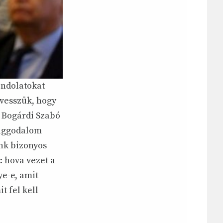
ondolatokat
evesszük, hogy
á Bogárdi Szabó
 aggodalom
ünk bizonyos
: hova vezet a
ye-e, amit
t fel kell