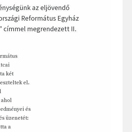
ménységünk az eljövendő
rországi Református Egyház
" címmel megrendezett II.
ormátus
tcai
ta két
szteltek el.
l
 ahol
eredményei és
és üzenetét:
tta a