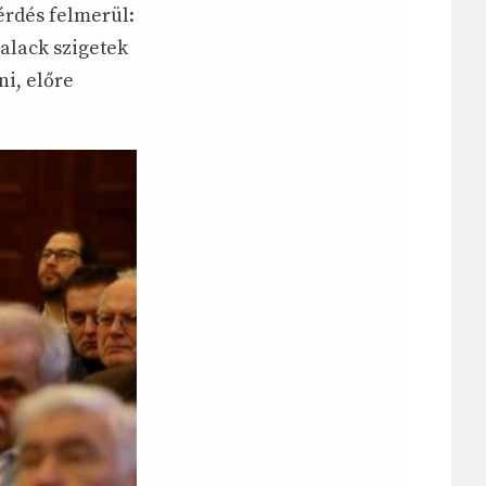
érdés felmerül:
palack szigetek
ni, előre