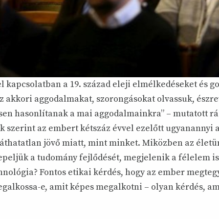
l kapcsolatban a 19. század eleji elmélkedéseket és g
 az akkori aggodalmakat, szorongásokat olvassuk, észr
esen hasonlítanak a mai aggodalmainkra” – mutatott r
ök szerint az embert kétszáz évvel ezelőtt ugyanannyi
eláthatatlan jövő miatt, mint minket. Miközben az élet
peljük a tudomány fejlődését, megjelenik a félelem is
chnológia? Fontos etikai kérdés, hogy az ember megteg
galkossa-e, amit képes megalkotni – olyan kérdés, ami