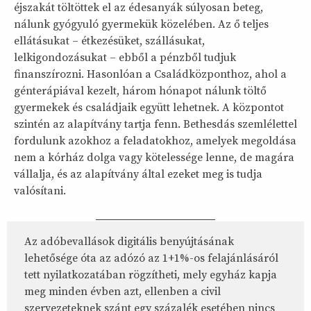
éjszakát töltöttek el az édesanyák súlyosan beteg,
nálunk gyógyuló gyermekük közelében. Az ő teljes
ellátásukat – étkezésüket, szállásukat,
lelkigondozásukat – ebből a pénzből tudjuk
finanszírozni. Hasonlóan a Családközponthoz, ahol a
génterápiával kezelt, három hónapot nálunk töltő
gyermekek és családjaik együtt lehetnek. A központot
szintén az alapítvány tartja fenn. Bethesdás szemlélettel
fordulunk azokhoz a feladatokhoz, amelyek megoldása
nem a kórház dolga vagy kötelessége lenne, de magára
vállalja, és az alapítvány által ezeket meg is tudja
valósítani.
Az adóbevallások digitális benyújtásának
lehetősége óta az adózó az 1+1%-os felajánlásáról
tett nyilatkozatában rögzítheti, mely egyház kapja
meg minden évben azt, ellenben a civil
szervezeteknek szánt egy százalék esetében nincs