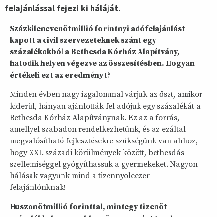
felajánlással fejezi ki háláját.
Százkilencvenötmillió forintnyi adófelajánlást
kapott a civil szervezeteknek szánt egy
százalékokból a Bethesda Kórház Alapítvány,
hatodik helyen végezve az összesítésben. Hogyan
értékeli ezt az eredményt?
Minden évben nagy izgalommal várjuk az őszt, amikor
kiderül, hányan ajánlották fel adójuk egy százalékát a
Bethesda Kórház Alapítványnak. Ez az a forrás,
amellyel szabadon rendelkezhetünk, és az ezáltal
megvalósítható fejlesztésekre szükségünk van ahhoz,
hogy XXI. századi körülmények között, bethesdás
szellemiséggel gyógyíthassuk a gyermekeket. Nagyon
hálásak vagyunk mind a tizennyolcezer
felajánlónknak!
Huszonötmillió forinttal, mintegy tizenöt