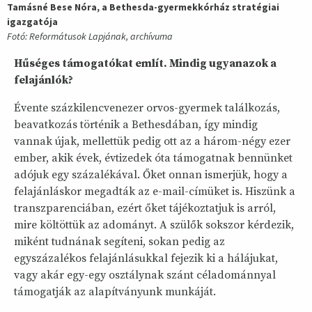
Tamásné Bese Nóra, a Bethesda-gyermekkórház stratégiai
igazgatója
Fotó: Reformátusok Lapjának, archívuma
Hűséges támogatókat említ. Mindig ugyanazok a
felajánlók?
Évente százkilencvenezer orvos-gyermek találkozás,
beavatkozás történik a Bethesdában, így mindig
vannak újak, mellettük pedig ott az a három-négy ezer
ember, akik évek, évtizedek óta támogatnak bennünket
adójuk egy százalékával. Őket onnan ismerjük, hogy a
felajánláskor megadták az e-mail-címüket is. Hiszünk a
transzparenciában, ezért őket tájékoztatjuk is arról,
mire költöttük az adományt. A szülők sokszor kérdezik,
miként tudnának segíteni, sokan pedig az
egyszázalékos felajánlásukkal fejezik ki a hálájukat,
vagy akár egy-egy osztálynak szánt céladománnyal
támogatják az alapítványunk munkáját.