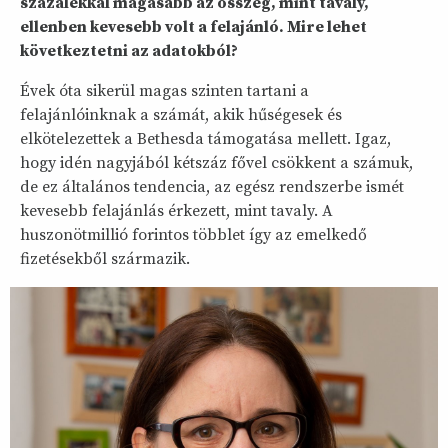
százalékkal magasabb az összeg, mint tavaly,
ellenben kevesebb volt a felajánló. Mire lehet
következtetni az adatokból?
Évek óta sikerül magas szinten tartani a
felajánlóinknak a számát, akik hűségesek és
elkötelezettek a Bethesda támogatása mellett. Igaz,
hogy idén nagyjából kétszáz fővel csökkent a számuk,
de ez általános tendencia, az egész rendszerbe ismét
kevesebb felajánlás érkezett, mint tavaly. A
huszonötmillió forintos többlet így az emelkedő
fizetésekből származik.