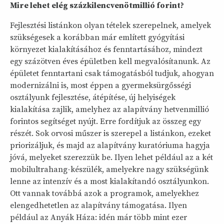
Mire lehet elég százkilencvenötmillió forint?
Fejlesztési listánkon olyan tételek szerepelnek, amelyek
szükségesek a korábban már említett gyógyítási
környezet kialakításához és fenntartásához, mindezt
egy százötven éves épületben kell megvalósítanunk. Az
épületet fenntartani csak támogatásból tudjuk, ahogyan
modernizálni is, most éppen a gyermeksürgősségi
osztályunk fejlesztése, átépítése, új helyiségek
kialakítása zajlik, amelyhez az alapítvány hetvenmillió
forintos segítséget nyújt. Erre fordítjuk az összeg egy
részét. Sok orvosi műszer is szerepel a listánkon, ezeket
priorizáljuk, és majd az alapítvány kuratóriuma hagyja
jóvá, melyeket szerezzük be. Ilyen lehet például az a két
mobilultrahang-készülék, amelyekre nagy szükségünk
lenne az intenzív és a most kialakítandó osztályunkon.
Ott vannak továbbá azok a programok, amelyekhez
elengedhetetlen az alapítvány támogatása. Ilyen
például az Anyák Háza: idén már több mint ezer