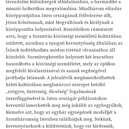
társadalmi különbségek áthidalásában, a harmadiké a
misszió holisztikus megvalósulása. Mindhárom előadás
középpontjában Isten országának felfedezése állt,
Jézus Krisztusnak, mint Megváltónak és királynak a
középpontba helyezésével. Beszédeiben rámutatott
arra, hogy a Szentírás közösségi szemléletű kultúrában
született, azonban a nyugati keresztyénség általában az
Írások individualista módon történő olvasásához áll
közelebb. Szemüvegkeretbe helyezett két lencséhez
hasonlitotta a közösségi szemléletet, mely az optikus
megfelelő kiválasztásával és annak segítségével
javíthatja látásunk. A jelenlévők megismerkedhettek
keleti kultúrában meghatározó szerepet betöltő
„szégyen, tisztesség, dicsőség" fogalmainak
összefüggéseivel is. Isten országát példázatokon
keresztül ismerhették meg még inkább az egybegyűltek,
kiemelve azt, hogy az egyház egységének modelljét a
Szentháromság Istenben találhatjuk meg. Nekünk,
keresztyéneknek a küldetésünk, hogy ezt hirdessük,