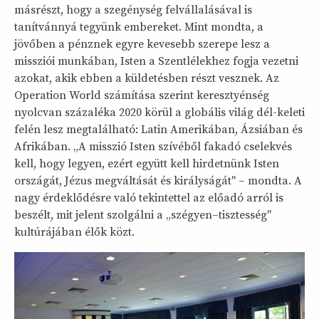
másrészt, hogy a szegénység felvállalásával is
tanítvánnyá tegyünk embereket. Mint mondta, a
jövőben a pénznek egyre kevesebb szerepe lesz a
missziói munkában, Isten a Szentlélekhez fogja vezetni
azokat, akik ebben a küldetésben részt vesznek. Az
Operation World számítása szerint keresztyénség
nyolcvan százaléka 2020 körül a globális világ dél-keleti
felén lesz megtalálható: Latin Amerikában, Ázsiában és
Afrikában. „A misszió Isten szívéből fakadó cselekvés
kell, hogy legyen, ezért együtt kell hirdetnünk Isten
országát, Jézus megváltását és királyságát" – mondta. A
nagy érdeklődésre való tekintettel az előadó arról is
beszélt, mit jelent szolgálni a „szégyen–tisztesség"
kultúrájában élők közt.