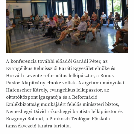
A konferencia további előadói Garádi Péter, az
Evangélikus Belmissziói Baráti Egyesület elnöke és
Horváth Levente református lelkipásztor, a Bonus
Pastor Alapítvány elnöke voltak. Az igetanulmányokat
Hafenscher Károly, evangélikus lelkipásztor, az
oktatóközpont igazgatója és a Reformáció
Emlékbizottság munkájáért felelős miniszteri biztos,
Nemeshegyi Dávid rákoshegyi baptista lelkipásztor és
Rozgonyi Botond, a Pünkösdi Teológiai Főiskola
tanszékvezető tanára tartotta.