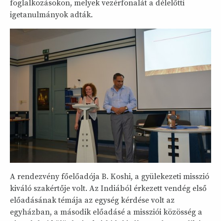
foglalkozásokon, melyek vezérfonalát a délelőtti
igetanulmányok adták.
A rendezvény főelőadója B. Koshi, a gyülekezeti misszió
kiváló szakértője volt. Az Indiából érkezett vendég első
előadásának témája az egység kérdése volt az
egyházban, a második előadásé a missziói közösség a