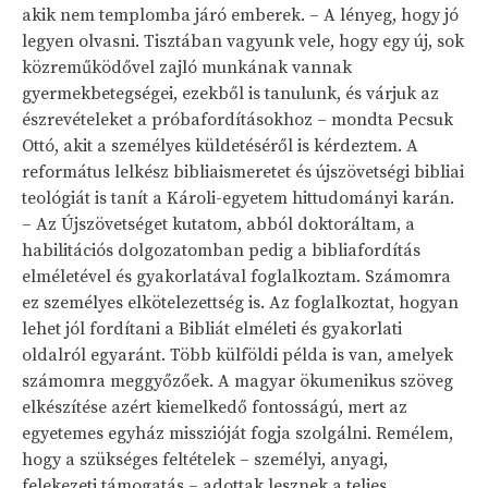
akik nem templomba járó emberek. – A lényeg, hogy jó
legyen olvasni. Tisztában vagyunk vele, hogy egy új, sok
közreműködővel zajló munkának vannak
gyermekbetegségei, ezekből is tanulunk, és várjuk az
észrevételeket a próbafordításokhoz – mondta Pecsuk
Ottó, akit a személyes küldetéséről is kérdeztem. A
református lelkész bibliaismeretet és újszövetségi bibliai
teológiát is tanít a Károli-egyetem hittudományi karán.
– Az Újszövetséget kutatom, abból doktoráltam, a
habilitációs dolgozatomban pedig a bibliafordítás
elméletével és gyakorlatával foglalkoztam. Számomra
ez személyes elkötelezettség is. Az foglalkoztat, hogyan
lehet jól fordítani a Bibliát elméleti és gyakorlati
oldalról egyaránt. Több külföldi példa is van, amelyek
számomra meggyőzőek. A magyar ökumenikus szöveg
elkészítése azért kiemelkedő fontosságú, mert az
egyetemes egyház misszióját fogja szolgálni. Remélem,
hogy a szükséges feltételek – személyi, anyagi,
felekezeti támogatás – adottak lesznek a teljes