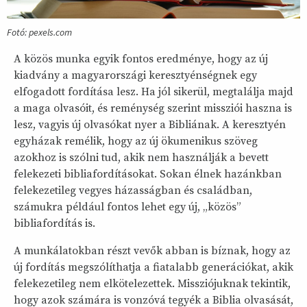
Fotó: pexels.com
A közös munka egyik fontos eredménye, hogy az új
kiadvány a magyarországi keresztyénségnek egy
elfogadott fordítása lesz. Ha jól sikerül, megtalálja majd
a maga olvasóit, és reménység szerint missziói haszna is
lesz, vagyis új olvasókat nyer a Bibliának. A keresztyén
egyházak remélik, hogy az új ökumenikus szöveg
azokhoz is szólni tud, akik nem használják a bevett
felekezeti bibliafordításokat. Sokan élnek hazánkban
felekezetileg vegyes házasságban és családban,
számukra például fontos lehet egy új, „közös”
bibliafordítás is.
A munkálatokban részt vevők abban is bíznak, hogy az
új fordítás megszólíthatja a fiatalabb generációkat, akik
felekezetileg nem elkötelezettek. Missziójuknak tekintik,
hogy azok számára is vonzóvá tegyék a Biblia olvasását,