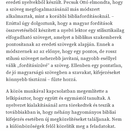
eredeti nyelvekből készült. Pecsuk Ottó elmondta, hogy
a szöveg megfogalmazásánál más módszert
alkalmaztak, mint a korábbi bibliafordításoknál. –
Ezúttal úgy dolgoztunk, hogy a magyar fordítások
összevetéséből készített a nyelvi lektor egy stilisztikailag
elfogadható szöveget, amelyet a biblikus szakemberek
pontosítanak az eredeti szövegek alapján. Ennek a
módszernek az az előnye, hogy egy pontos, de rossz
stílusú szöveget nehezebb javítani, nagyobb eséllyel
válik „fordításízűvé” a szöveg. Ellenben egy pontatlan,
de jó magyarságú szövegben a szavakat, kifejezéseket
könnyebb tisztázni – fűzte hozzá.
A közös munkával kapcsolatban megemlítette a
lelkipásztor, hogy együtt és egymástól tanultak. A
nyelvezet kialakításánál arra törekedtek és teszik a
továbbiakban is, hogy néhány hagyományos bibliai
kifejezés esetében új megközelítéseket találjanak. Nem
a különbözőségek felől közelítik meg a feladatokat.