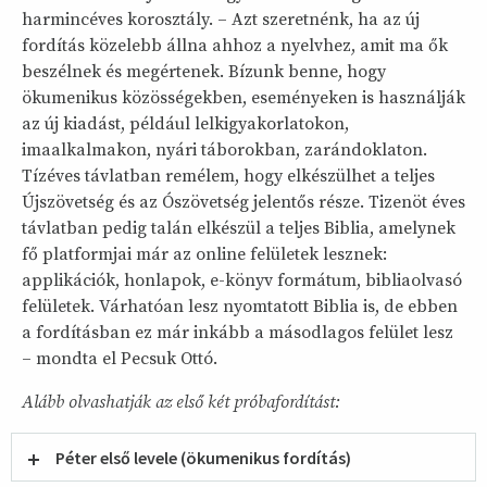
harmincéves korosztály. – Azt szeretnénk, ha az új
fordítás közelebb állna ahhoz a nyelvhez, amit ma ők
beszélnek és megértenek. Bízunk benne, hogy
ökumenikus közösségekben, eseményeken is használják
az új kiadást, például lelkigyakorlatokon,
imaalkalmakon, nyári táborokban, zarándoklaton.
Tízéves távlatban remélem, hogy elkészülhet a teljes
Újszövetség és az Ószövetség jelentős része. Tizenöt éves
távlatban pedig talán elkészül a teljes Biblia, amelynek
fő platformjai már az online felületek lesznek:
applikációk, honlapok, e-könyv formátum, bibliaolvasó
felületek. Várhatóan lesz nyomtatott Biblia is, de ebben
a fordításban ez már inkább a másodlagos felület lesz
– mondta el Pecsuk Ottó.
Alább olvashatják az első két próbafordítást:
Péter első levele (ökumenikus fordítás)