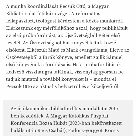
A munka koordinálását Pecsuk Ottó, a Magyar
Bibliatársulat főtitkára végzi. A református
lelkipásztort, teológust kérdeztem a közös munkáról. –
Elérkeztünk egy mérföldkőhöz azzal, hogy publikáltuk
az első próbafordítást, az Újszövetségből Péter első
levelét. Az Ószövetségből Rut könyvét tettük közzé
elsőként. Elkészült Máté és Márk evangéliuma, illetve az
Ószövetségből a Bírák könyve, emellett zajlik Sámuel
első könyvének a fordítása is. Ha a próbafordítások
kedvező visszhangra találnak, viszonylag gyorsan be
tudjuk mutatni a további könyveket is – mondta el
Pecsuk Ottó az aktuális helyzetről és a közeljövőről.
Az új ökumenikus bibliafordítás munkálatai 2017-
ben kezdődtek. A Magyar Katolikus Püspöki
Konferencia Rózsa Hubát (2023-ban bekövetkezett
halála után Racs Csabát), Fodor Györgyöt, Kocsis