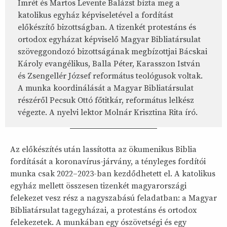
Imrét és Martos Levente Balázst bízta meg a
katolikus egyház képviseletével a fordítást
előkészítő bizottságban. A tizenkét protestáns és
ortodox egyházat képviselő Magyar Bibliatársulat
szöveggondozó bizottságának megbízottjai Bácskai
Károly evangélikus, Balla Péter, Karasszon István
és Zsengellér József református teológusok voltak.
A munka koordinálását a Magyar Bibliatársulat
részéről Pecsuk Ottó főtitkár, református lelkész
végezte. A nyelvi lektor Molnár Krisztina Rita író.
Az előkészítés után lassította az ökumenikus Biblia
fordítását a koronavírus-járvány, a tényleges fordítói
munka csak 2022–2023-ban kezdődhetett el. A katolikus
egyház mellett összesen tizenkét magyarországi
felekezet vesz rész a nagyszabású feladatban: a Magyar
Bibliatársulat tagegyházai, a protestáns és ortodox
felekezetek. A munkában egy ószövetségi és egy