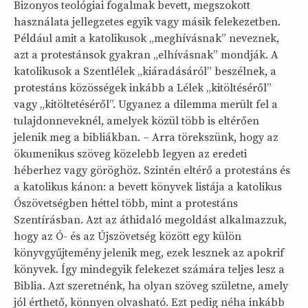
Bizonyos teológiai fogalmak bevett, megszokott
használata jellegzetes egyik vagy másik felekezetben.
Például amit a katolikusok „meghívásnak” neveznek,
azt a protestánsok gyakran „elhívásnak” mondják. A
katolikusok a Szentlélek „kiáradásáról” beszélnek, a
protestáns közösségek inkább a Lélek „kitöltéséről”
vagy „kitöltetéséről”. Ugyanez a dilemma merült fel a
tulajdonneveknél, amelyek közül több is eltérően
jelenik meg a bibliákban. – Arra törekszünk, hogy az
ökumenikus szöveg közelebb legyen az eredeti
héberhez vagy göröghöz. Szintén eltérő a protestáns és
a katolikus kánon: a bevett könyvek listája a katolikus
Ószövetségben héttel több, mint a protestáns
Szentírásban. Azt az áthidaló megoldást alkalmazzuk,
hogy az Ó- és az Újszövetség között egy külön
könyvgyűjtemény jelenik meg, ezek lesznek az apokrif
könyvek. Így mindegyik felekezet számára teljes lesz a
Biblia. Azt szeretnénk, ha olyan szöveg születne, amely
jól érthető, könnyen olvasható. Ezt pedig néha inkább