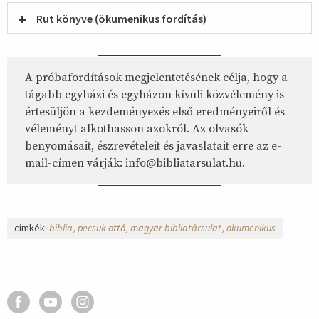
Rut könyve (ökumenikus fordítás)
A próbafordítások megjelentetésének célja, hogy a
tágabb egyházi és egyházon kívüli közvélemény is
értesüljön a kezdeményezés első eredményeiről és
véleményt alkothasson azokról. Az olvasók
benyomásait, észrevételeit és javaslatait erre az e-
mail-címen várják: info@bibliatarsulat.hu.
címkék:
biblia
pecsuk ottó
magyar bibliatársulat
ökumenikus