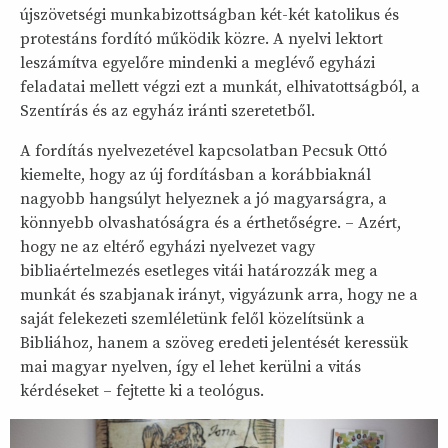
újszövetségi munkabizottságban két-két katolikus és
protestáns fordító működik közre. A nyelvi lektort
leszámítva egyelőre mindenki a meglévő egyházi
feladatai mellett végzi ezt a munkát, elhivatottságból, a
Szentírás és az egyház iránti szeretetből.
A fordítás nyelvezetével kapcsolatban Pecsuk Ottó
kiemelte, hogy az új fordításban a korábbiaknál
nagyobb hangsúlyt helyeznek a jó magyarságra, a
könnyebb olvashatóságra és a érthetőségre. – Azért,
hogy ne az eltérő egyházi nyelvezet vagy
bibliaértelmezés esetleges vitái határozzák meg a
munkát és szabjanak irányt, vigyázunk arra, hogy ne a
saját felekezeti szemléletünk felől közelítsünk a
Bibliához, hanem a szöveg eredeti jelentését keressük
mai magyar nyelven, így el lehet kerülni a vitás
kérdéseket – fejtette ki a teológus.