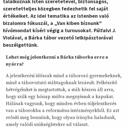
találkoznak Isten szeretetével, biztonságos,
szeretetteljes közegben fedezhetik fel saját
értékeiket. Az idei tematika az Istenben való
bizalomra fókuszál, a „Van kiben bíznunk”
hívómondat kíséri végig a turnusokat. Pálfalvi J.
Violával, a Bárka tábor vezető lelkipásztorával
beszélgettünk.
Lehet még jelentkezni a Bárka táborba erre a
nyárra?
A jelentkezési időszak mind a táborozó gyermekeknek,
mind a táboroztató stábtagoknak lezárult. Felkészítő
hétvégéinket is megtartottuk, a stáb készen áll arra,
hogy szűk egy hónap múlva megnyissuk a kapukat.
Hálásak vagyunk, hogy minden évben túljelentkezés
van a táborokba a református intézményekből. Ez azt
erősíti meg bennünk, hogy olyan irányba haladunk,
amely valódi szükségletekre ad választ.