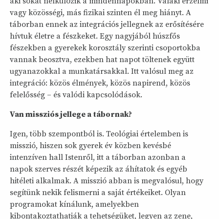
aki sokat nélkülözik a mindennapokban. Valaki érzelmi
vagy közösségi, más fizikai szinten él meg hiányt. A
táborban ennek az integrációs jellegnek az erősítésére
hívtuk életre a fészkeket. Egy nagyjából húszfős
fészekben a gyerekek korosztály szerinti csoportokba
vannak beosztva, ezekben hat napot töltenek együtt
ugyanazokkal a munkatársakkal. Itt valósul meg az
integráció: közös élmények, közös napirend, közös
felelősség – és valódi kapcsolódások.
Van missziós jellege a tábornak?
Igen, több szempontból is. Teológiai értelemben is
misszió, hiszen sok gyerek év közben kevésbé
intenzíven hall Istenről, itt a táborban azonban a
napok szerves részét képezik az áhítatok és egyéb
hitéleti alkalmak. A misszió abban is megvalósul, hogy
segítünk nekik felismerni a saját értékeiket. Olyan
programokat kínálunk, amelyekben
kibontakoztathatják a tehetségüket, legyen az zene,