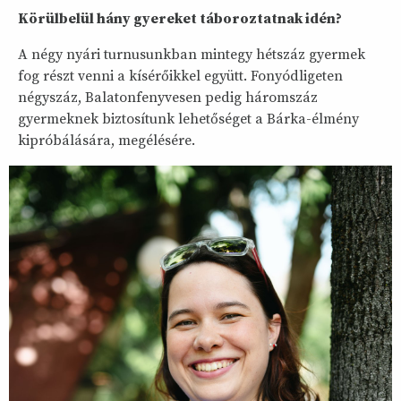
Körülbelül hány gyereket táboroztatnak idén?
A négy nyári turnusunkban mintegy hétszáz gyermek
fog részt venni a kísérőikkel együtt. Fonyódligeten
négyszáz, Balatonfenyvesen pedig háromszáz
gyermeknek biztosítunk lehetőséget a Bárka-élmény
kipróbálására, megélésére.