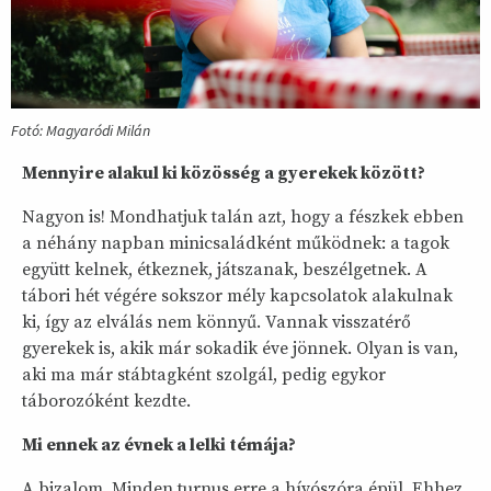
Fotó: Magyaródi Milán
Mennyire alakul ki közösség a gyerekek között?
Nagyon is! Mondhatjuk talán azt, hogy a fészkek ebben
a néhány napban minicsaládként működnek: a tagok
együtt kelnek, étkeznek, játszanak, beszélgetnek. A
tábori hét végére sokszor mély kapcsolatok alakulnak
ki, így az elválás nem könnyű. Vannak visszatérő
gyerekek is, akik már sokadik éve jönnek. Olyan is van,
aki ma már stábtagként szolgál, pedig egykor
táborozóként kezdte.
Mi ennek az évnek a lelki témája?
A bizalom. Minden turnus erre a hívószóra épül. Ehhez