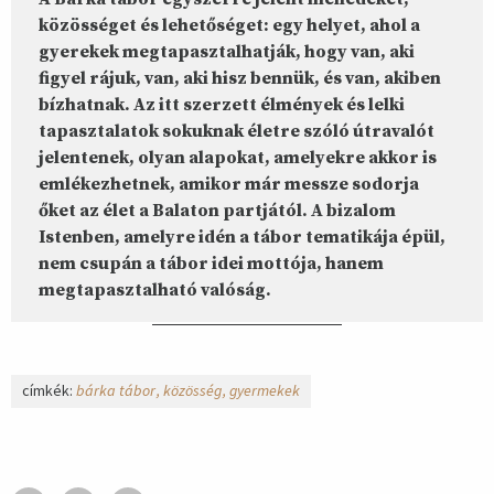
közösséget és lehetőséget: egy helyet, ahol a
gyerekek megtapasztalhatják, hogy van, aki
figyel rájuk, van, aki hisz bennük, és van, akiben
bízhatnak. Az itt szerzett élmények és lelki
tapasztalatok sokuknak életre szóló útravalót
jelentenek, olyan alapokat, amelyekre akkor is
emlékezhetnek, amikor már messze sodorja
őket az élet a Balaton partjától. A bizalom
Istenben, amelyre idén a tábor tematikája épül,
nem csupán a tábor idei mottója, hanem
megtapasztalható valóság.
címkék:
bárka tábor
közösség
gyermekek