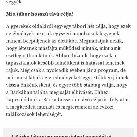
vegyék.
Mi a tábor hosszú távú célja?
A gyerekek oldaláról egy-egy tábori hét célja, hogy ezek
az élmények ne csak egyszeri impulzusok legyenek,
hanem beépüljenek az életükbe. Megmutatjuk nekik,
hogy léteznek másfajta működési minták, mint amit
esetleg otthon látnak. Abban bízunk, hogy ezek a
tapasztalatok később felnőttként is hatással lehetnek
rájuk. Még csak a nyolcadik évében jár a program, de
már most látjuk az eredményeket: egyre többen jönnek
vissza önkéntesként, és egyre több stábtag vallja, hogy
a Bárkában találta meg saját elhívását. Ehhez
kapcsolódnak a Bárka hosszabb távú céljai is: folytatni
a megkezdett munkát és megteremteni az évközi
találkozások lehetőségét.
A Bárka tábor egyszerre jelent menedéket,