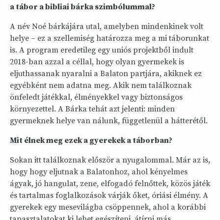
a tábor a bibliai bárka szimbólummal?
A név Noé bárkájára utal, amelyben mindenkinek volt
helye – ez a szellemiség határozza meg a mi táborunkat
is. A program eredetileg egy uniós projektből indult
2018-ban azzal a céllal, hogy olyan gyermekek is
eljuthassanak nyaralni a Balaton partjára, akiknek ez
egyébként nem adatna meg. Akik nem találkoznak
önfeledt játékkal, élményekkel vagy biztonságos
környezettel. A Bárka tehát azt jelenti: minden
gyermeknek helye van nálunk, függetlenül a hátterétől.
Mit élnek meg ezek a gyerekek a táborban?
Sokan itt találkoznak először a nyugalommal. Már az is,
hogy hogy eljutnak a Balatonhoz, ahol kényelmes
ágyak, jó hangulat, zene, elfogadó felnőttek, közös játék
és tartalmas foglalkozások várják őket, óriási élmény. A
gyerekek egy mesevilágba csöppennek, ahol a korábbi
tapasztalatokat ki lehet egészíteni, átírni más