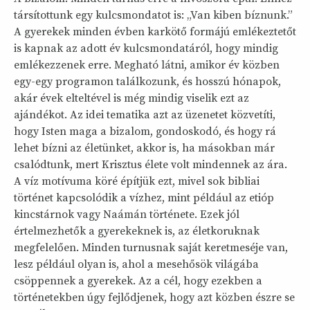
társítottunk egy kulcsmondatot is: „Van kiben bíznunk.”
A gyerekek minden évben karkötő formájú emlékeztetőt
is kapnak az adott év kulcsmondatáról, hogy mindig
emlékezzenek erre. Megható látni, amikor év közben
egy-egy programon találkozunk, és hosszú hónapok,
akár évek elteltével is még mindig viselik ezt az
ajándékot. Az idei tematika azt az üzenetet közvetíti,
hogy Isten maga a bizalom, gondoskodó, és hogy rá
lehet bízni az életünket, akkor is, ha másokban már
csalódtunk, mert Krisztus élete volt mindennek az ára.
A víz motívuma köré építjük ezt, mivel sok bibliai
történet kapcsolódik a vízhez, mint például az etióp
kincstárnok vagy Naámán története. Ezek jól
értelmezhetők a gyerekeknek is, az életkoruknak
megfelelően. Minden turnusnak saját keretmeséje van,
lesz például olyan is, ahol a mesehősök világába
csöppennek a gyerekek. Az a cél, hogy ezekben a
történetekben úgy fejlődjenek, hogy azt közben észre se