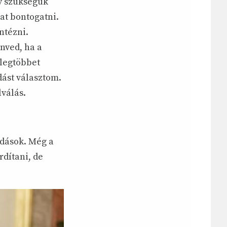
y szükségük
at bontogatni.
intézni.
nved, ha a
 legtöbbet
ást választom.
lválás.
dások. Még a
rdítani, de