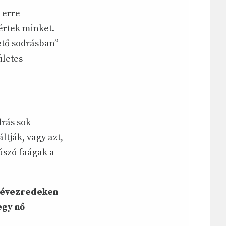
 erre
értek minket.
ető sodrásban”
ületes
rás sok
tják, vagy azt,
úszó fa­ágak a
 év­ezredeken
egy nő