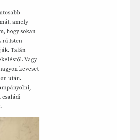
ontosabb
rmát, amely
om, hogy sokan
 rá Isten
ják. Talán
ekeléstől. Vagy
 nagyon keveset
gen után.
kampányolni,
 családi
.