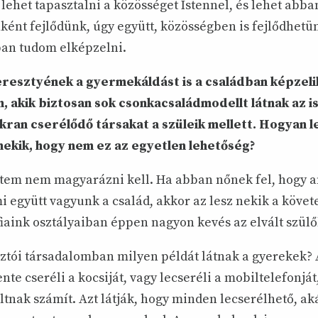
ehet tapasztalni a közösséget Istennel, és lehet abban
ént fejlődünk, úgy együtt, közösségben is fejlődhetün
an tudom elképzelni.
eresztyének a gyermekáldást is a családban képzeli
 akik biztosan sok csonkacsaládmodellt látnak az i
ran cserélődő társakat a szüleik mellett. Hogyan l
ekik, hogy nem ez az egyetlen lehetőség?
tem nem magyarázni kell. Ha abban nőnek fel, hogy an
mi együtt vagyunk a család, akkor az lesz nekik a köve
fiaink osztályaiban éppen nagyon kevés az elvált szül
ztói társadalomban milyen példát látnak a gyerekek? 
e cseréli a kocsiját, vagy lecseréli a mobiltelefonját
tnak számít. Azt látják, hogy minden lecserélhető, ak