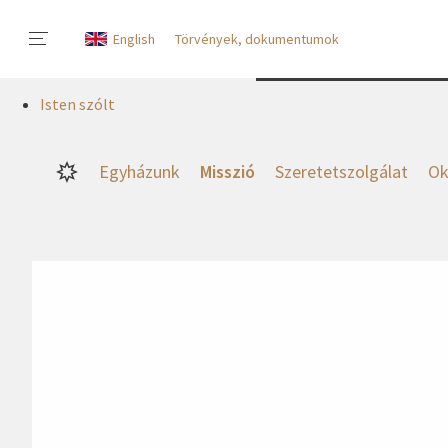
English
Törvények, dokumentumok
Isten szólt
Egyházunk
Misszió
Szeretetszolgálat
Ok