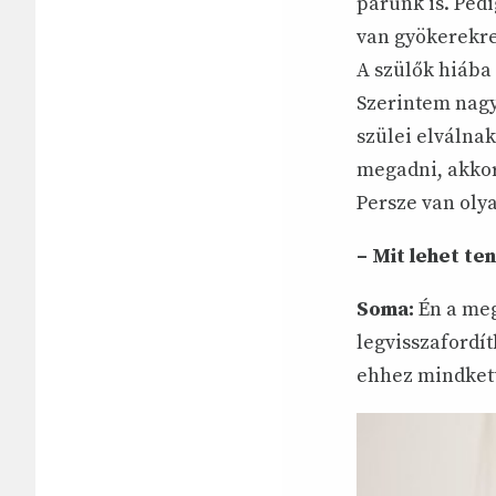
párunk is. Ped
van gyökerekre
A szülők hiába 
Szerintem nagy
szülei elválna
megadni, akko
Persze van oly
– Mit lehet te
Soma:
Én a meg
legvisszafordít
ehhez mindkett