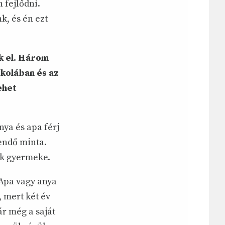
 fejlődni.
k, és én ezt
k el. Három
skolában és az
ehet
ya és apa férj
tendő minta.
ők gyermeke.
Apa vagy anya
, mert két év
ár még a saját