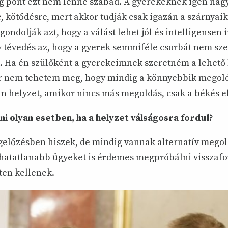
ig pont ezt nem lenne szabad. A gyerekeknek igen nag
, kötődésre, mert akkor tudják csak igazán a szárnyaik
gondolják azt, hogy a válást lehet jól és intelligensen 
 tévedés az, hogy a gyerek semmiféle csorbát nem sze
k. Ha én szülőként a gyerekeimnek szeretném a lehető
r nem tehetem meg, hogy mindig a könnyebbik megold
an helyzet, amikor nincs más megoldás, csak a békés e
nni olyan esetben, ha a helyzet válságosra fordul?
előzésben hiszek, de mindig vannak alternatív megol
­ha­tat­lanabb ügyeket is érdemes meg­próbálni visszafo
en kellenek.