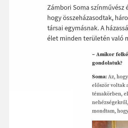
Zámbori Soma színművész é
hogy összeházasodtak, három
társai egymásnak. A házassá
élet minden területén való 
– Amikor felké
gondolatuk?
Soma:
Az, hogy
először voltak
témakörben, elé
nehézségekről,
mondtam, hogy 