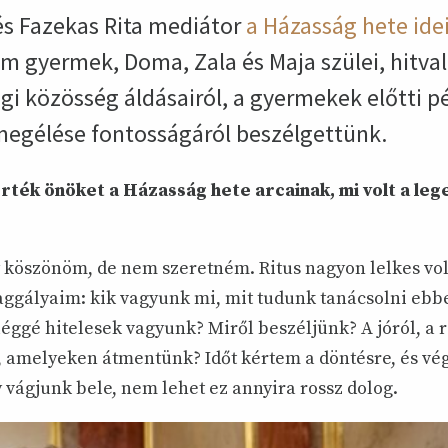
s Fazekas Rita mediátor
a Házasság hete idei
 gyermek, Doma, Zala és Maja szülei, hitval
gi közösség áldásairól, a gyermekek előtti p
megélése fontosságáról beszélgettünk.
rték önöket a Házasság hete arcainak, mi volt a leg
 köszönöm, de nem szeretném. Ritus nagyon lelkes vo
 aggályaim: kik vagyunk mi, mit tudunk tanácsolni ebb
g­gé hitelesek vagyunk? Miről beszéljünk? A jóról, a r
 amelyeken átmentünk? Időt kértem a döntésre, és vég
vágjunk bele, nem lehet ez annyira rossz dolog.