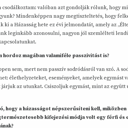
 csodálkoztam: valóban azt gondolják rólunk, hogy mi
yunk? Mindenképpen nagy megtiszteltetés, hogy felk
k ki a Házasság hete ez évi jelmondatát, amely az „Élt
tunk leginkább azonosulni, nagyon jól szemlélteti lend
 kapcsolatunkat.
 hordoz magában valamiféle passzivitást is?
en sem, mert nem passzív sodródásról van szó. A sod
het: élethelyzeteket, eseményeket, amelyek egymást vál
járjuk az utunkat. Csiszoljuk egymást, mint az együtt 
, hogy a házassá­got népszerűsíteni kell, miközben
gtermészetesebb kifejezési módja volt egy férfi és 
ának?