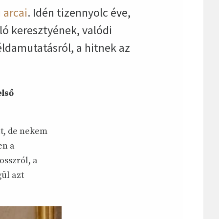
 arcai
. Idén tizennyolc éve,
ló keresztyének, valódi
éldamutatásról, a hitnek az
első
lt, de nekem
en a
osszról, a
ül azt