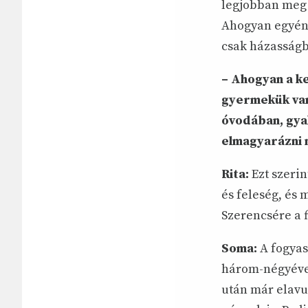
legjobban meg l
Ahogyan egyénk
csak házasságb
– Ahogyan a k
gyermekük van,
óvodában, gyak
elmagyarázni n
Rita:
Ezt szerin
és feleség, és 
Szerencsére a 
Soma:
A fogyas
három-négyévent
után már elavul