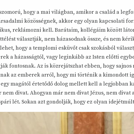
zomorú, hogy a mai világban, amikor a család a legf
társadalmi közösségnek, akkor egy olyan kapcsolati fo
likus, reklámozni kell. Barátaim, kollégáim között lát
télést választják, nem házasodnak össze, és nem kérik
e lehet, hogy a templomi esküvőt csak szokásból választ
ek a házasságtól, vagy leginkább az Isten előtti egyb
tják fontosnak. Az is közrejátszhat ebben, hogy sajnos
lnak az emberek arról, hogy mi történik a kimondott i
 egy magától értetődő dolog mellett kell a legjobban 
 nem divat. Ahogyan már nem divat Jézus, nem divat a
spári lét. Sokan azt gondolják, hogy ez olyan idejétmúlt