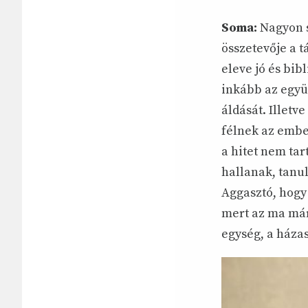
Soma:
Nagyon s
összetevője a 
eleve jó és bib
inkább az együt
áldását. Illetv
félnek az ember
a hitet nem tar
hallanak, tanu
Aggasztó, hogy
mert az ma már
egység, a há­za