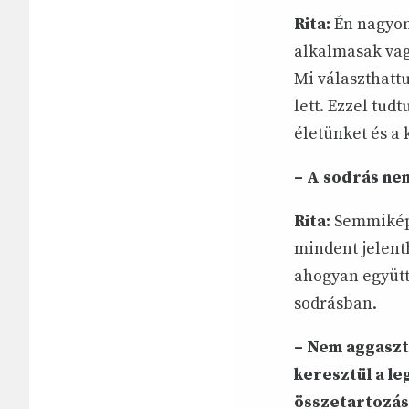
Rita:
Én nagyon
alkalmasak vag
Mi választhattu
lett. Ezzel tud
életünket és a
– A sodrás nem
Rita:
Semmiképp
mindent jelent
ahogyan együtt 
sodrásban.
– Nem aggasztó
keresztül a le
összetartozás