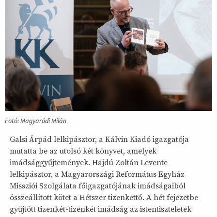
Fotó: Magyaródi Milán
Galsi Árpád lelkipásztor, a Kálvin Kiadó igazgatója
mutatta be az utolsó két könyvet, amelyek
imádsággyűjtemények. Hajdú Zoltán Levente
lelkipásztor, a Magyarországi Református Egyház
Missziói Szolgálata főigazgatójának imádságaiból
összeállított kötet a Hétszer tizenkettő. A hét fejezetbe
gyűjtött tizenkét-tizenkét imádság az istentiszteletek