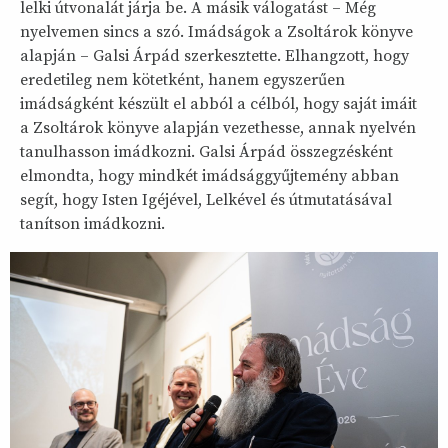
lelki útvonalát járja be. A másik válogatást – Még
nyelvemen sincs a szó. Imádságok a Zsoltárok könyve
alapján – Galsi Árpád szerkesztette. Elhangzott, hogy
eredetileg nem kötetként, hanem egyszerűen
imádságként készült el abból a célból, hogy saját imáit
a Zsoltárok könyve alapján vezethesse, annak nyelvén
tanulhasson imádkozni. Galsi Árpád összegzésként
elmondta, hogy mindkét imádsággyűjtemény abban
segít, hogy Isten Igéjével, Lelkével és útmutatásával
tanítson imádkozni.