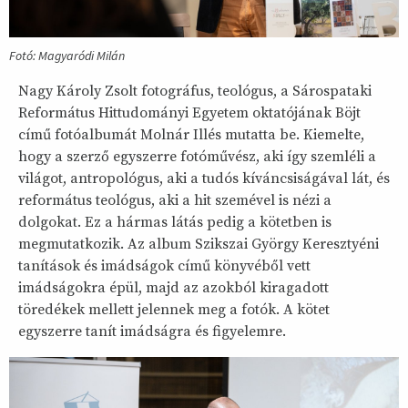
Fotó: Magyaródi Milán
Nagy Károly Zsolt fotográfus, teológus, a Sárospataki
Református Hittudományi Egyetem oktatójának Böjt
című fotóalbumát Molnár Illés mutatta be. Kiemelte,
hogy a szerző egyszerre fotóművész, aki így szemléli a
világot, antropológus, aki a tudós kíváncsiságával lát, és
református teológus, aki a hit szemével is nézi a
dolgokat. Ez a hármas látás pedig a kötetben is
megmutatkozik. Az album Szikszai György Keresztyéni
tanítások és imádságok című könyvéből vett
imádságokra épül, majd az azokból kiragadott
töredékek mellett jelennek meg a fotók. A kötet
egyszerre tanít imádságra és figyelemre.