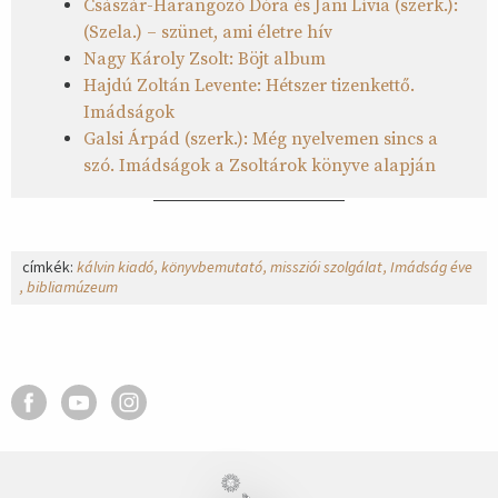
Császár-Harangozó Dóra és Jani Lívia (szerk.):
(Szela.) – szünet, ami életre hív
Nagy Károly Zsolt: Böjt album
Hajdú Zoltán Levente: Hétszer tizenkettő.
Imádságok
Galsi Árpád (szerk.): Még nyelvemen sincs a
szó. Imádságok a Zsoltárok könyve alapján
címkék:
kálvin kiadó
könyvbemutató
missziói szolgálat
Imádság éve
bibliamúzeum