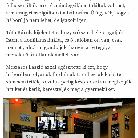
felhasználták erre, és mindegyikben találtak valamit,
ami ürügyet szolgáltatott a háborúra. Ő úgy véli, hogy a
háború jó nem lehet, de igazolt igen.
Tóth Károly kijelentette, hogy sokszor belerángatjuk
Istent a konfliktusainkba, és ő valóban ott van, csak
nem ott, ahol mi gondoljuk, hanem a rettegő, a
menekülő ártatlanok mellett van.
Mészáros László azzal egészítette ki ezt, hogy
háborúban olyanok fordulnak Istenhez, akik előtte
sohasem tették, közülük pedig később sokan megtartják
hitüket és kérik, kereszteljék meg a gyermeküket.