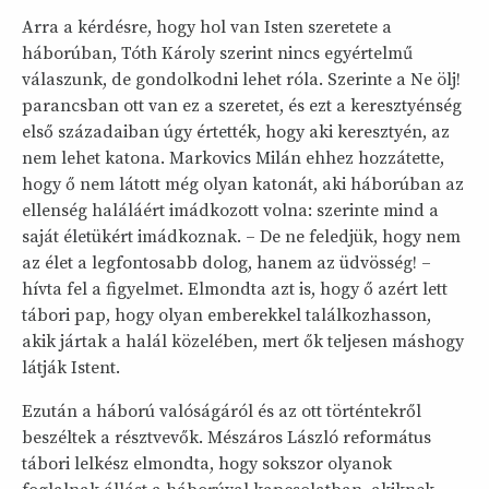
Arra a kérdésre, hogy hol van Isten szeretete a
háborúban, Tóth Károly szerint nincs egyértelmű
válaszunk, de gondolkodni lehet róla. Szerinte a Ne ölj!
parancsban ott van ez a szeretet, és ezt a keresztyénség
első századaiban úgy értették, hogy aki keresztyén, az
nem lehet katona. Markovics Milán ehhez hozzátette,
hogy ő nem látott még olyan katonát, aki háborúban az
ellenség haláláért imádkozott volna: szerinte mind a
saját életükért imádkoznak. – De ne feledjük, hogy nem
az élet a legfontosabb dolog, hanem az üdvösség! –
hívta fel a figyelmet. Elmondta azt is, hogy ő azért lett
tábori pap, hogy olyan emberekkel találkozhasson,
akik jártak a halál közelében, mert ők teljesen máshogy
látják Istent.
Ezután a háború valóságáról és az ott történtekről
beszéltek a résztvevők. Mészáros László református
tábori lelkész elmondta, hogy sokszor olyanok