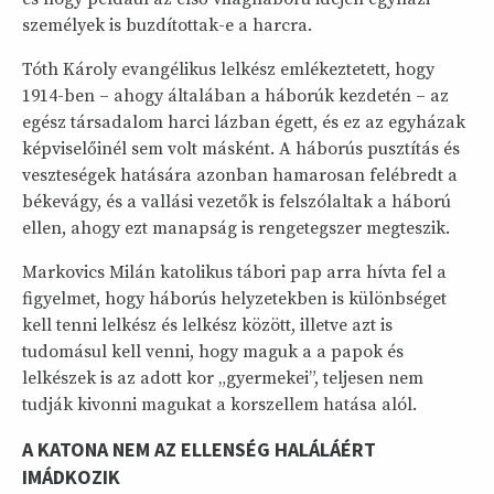
személyek is buzdítottak-e a harcra.
Tóth Károly evangélikus lelkész emlékeztetett, hogy
1914-ben – ahogy általában a háborúk kezdetén – az
egész társadalom harci lázban égett, és ez az egyházak
képviselőinél sem volt másként. A háborús pusztítás és
veszteségek hatására azonban hamarosan felébredt a
békevágy, és a vallási vezetők is felszólaltak a háború
ellen, ahogy ezt manapság is rengetegszer megteszik.
Markovics Milán katolikus tábori pap arra hívta fel a
figyelmet, hogy háborús helyzetekben is különbséget
kell tenni lelkész és lelkész között, illetve azt is
tudomásul kell venni, hogy maguk a a papok és
lelkészek is az adott kor „gyermekei”, teljesen nem
tudják kivonni magukat a korszellem hatása alól.
A KATONA NEM AZ ELLENSÉG HALÁLÁÉRT
IMÁDKOZIK