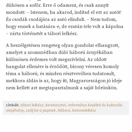
dühösen a sofőr. Erre ő odament, és csak annyit
mondott: – Istenem, ha akarod, indítsd el ezt az autót!
És csodák csodájára az autó elindult. – Nem tudom,
hogy ennek a hatására-e, de ezután tele volt a kápolna
– zárta történetét a tábori lelkész.
A beszélgetésen rengeteg olyan gondolat elhangzott,
amelyet a szomszédban dúló háború árnyékában
különösen érdemes volt megszívlelni. Az oldott
hangulat ellenére is érződött, bizony véresen komoly
téma a háború, és minden résztvevőben tudatosult,
mekkora áldás is az, hogy itt, Magyarországon jó ideje
nem kellett azt megtapasztalnunk a saját bőrünkön.
címkék:
tábori lelkész
kerekasztal
református közéleti és kulturális
alapítvány
szólj be a papnak
háború
katonalelkész