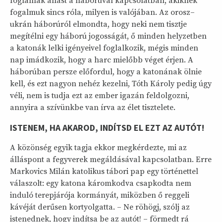
foglalnak állást a háborúval kapcsolatban, akiknek
fogalmuk sincs róla, milyen is valójában. Az orosz–
ukrán háborúról elmondta, hogy neki nem tisztje
megítélni egy háború jogosságát, ő minden helyzetben
a katonák lelki igényeivel foglalkozik, mégis minden
nap imádkozik, hogy a harc mielőbb véget érjen. A
háborúban persze előfordul, hogy a katonának ölnie
kell, és ezt nagyon nehéz kezelni, Tóth Károly pedig úgy
véli, nem is tudja ezt az ember igazán feldolgozni,
annyira a szívünkbe van írva az élet tisztelete.
ISTENEM, HA AKAROD, INDÍTSD EL EZT AZ AUTÓT!
A közönség egyik tagja ekkor megkérdezte, mi az
álláspont a fegyverek megáldásával kapcsolatban. Erre
Markovics Milán katolikus tábori pap egy történettel
válaszolt: egy katona káromkodva csapkodta nem
induló terepjárója kormányát, miközben ő reggeli
kávéját derűsen kortyolgatta. – Ne röhögj, szólj az
istenednek, hogy indítsa be az autót! – förmedt rá