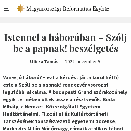
Istennel a háborúban – Szólj
be a papnak! beszélgetés
Ulicza Tamás
2022. november 9.
Van-e jó háború? – ezt a kérdést járta körül hétfő
este a Szólj be a papnak! rendezvénysorozat
legutóbbi alkalma. A budapesti Grund szórakozóhely
egyik termében ültek össze a résztvevők: Boda
Mihály, a Nemzeti Közszolgálati Egyetem
Hadtörténelmi, Filozófiai és Kultúrtörténeti
Tanszékének tanszékvezető egyetemi docense,
Markovics Milán Mór őrnagy, római katolikus tábori