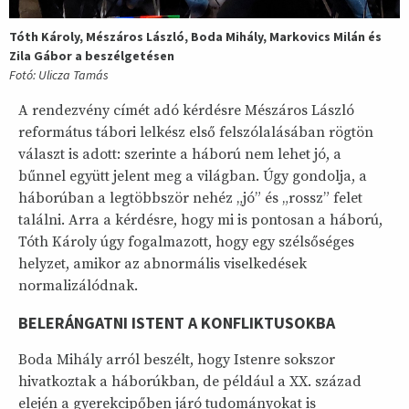
Tóth Károly, Mészáros László, Boda Mihály, Markovics Milán és
Zila Gábor a beszélgetésen
Fotó: Ulicza Tamás
A rendezvény címét adó kérdésre Mészáros László
református tábori lelkész első felszólalásában rögtön
választ is adott: szerinte a háború nem lehet jó, a
bűnnel együtt jelent meg a világban. Úgy gondolja, a
háborúban a legtöbbször nehéz „jó” és „rossz” felet
találni. Arra a kérdésre, hogy mi is pontosan a háború,
Tóth Károly úgy fogalmazott, hogy egy szélsőséges
helyzet, amikor az abnormális viselkedések
normalizálódnak.
BELERÁNGATNI ISTENT A KONFLIKTUSOKBA
Boda Mihály arról beszélt, hogy Istenre sokszor
hivatkoztak a háborúkban, de például a XX. század
elején a gyerekcipőben járó tudományokat is