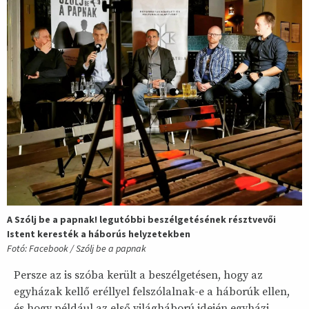
A Szólj be a papnak! legutóbbi beszélgetésének résztvevői
Istent keresték a háborús helyzetekben
Fotó: Facebook / Szólj be a papnak
Persze az is szóba került a beszélgetésen, hogy az
egyházak kellő eréllyel felszólalnak-e a háborúk ellen,
és hogy például az első világháború idején egyházi