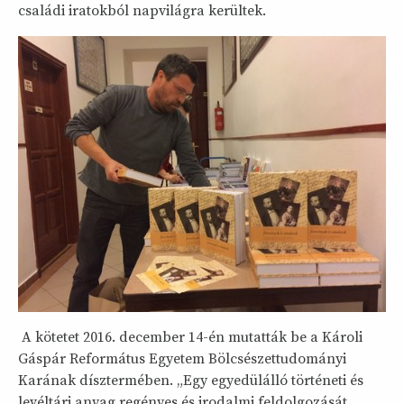
családi iratokból napvilágra kerültek.
A kötetet 2016. december 14-én mutatták be a Károli
Gáspár Református Egyetem Bölcsészettudományi
Karának dísztermében. „Egy egyedülálló történeti és
levéltári anyag regényes és irodalmi feldolgozását