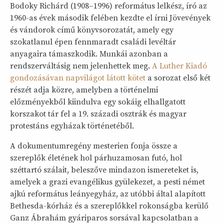
Bodoky Richárd (1908–1996) református lelkész, író az
1960-as évek második felében kezdte el írni Jövevények
és vándorok című könyvsorozatát, amely egy
szokatlanul épen fennmaradt családi levéltár
anyagaira támaszkodik. Munkái azonban a
rendszerváltásig nem jelenhettek meg.
A Luther Kiadó
gondozásávan napvilágot látott kötet
a sorozat első két
részét adja közre, amelyben a történelmi
előzményekből kiindulva egy sokáig elhallgatott
korszakot tár fel a 19. századi osztrák és magyar
protestáns egyházak történetéből.
A dokumentumregény mesterien fonja össze a
szereplők életének hol párhuzamosan futó, hol
széttartó szálait, beleszőve mindazon ismereteket is,
amelyek a grazi evangélikus gyülekezet, a pesti német
ajkú református leányegyház, az utóbbi által alapított
Bethesda-kórház és a szereplőkkel rokonságba kerülő
Ganz Ábrahám gyáriparos sorsával kapcsolatban a