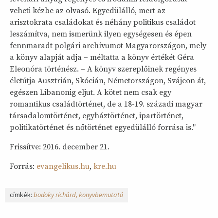
veheti kézbe az olvasó. Egyedülálló, mert az
arisztokrata családokat és néhány politikus családot
leszámítva, nem ismerünk ilyen egységesen és épen
fennmaradt polgári archívumot Magyarországon, mely
a könyv alapját adja – méltatta a könyv értékét Géra
Eleonóra történész. – A könyv szereplőinek regényes
életútja Ausztrián, Skócián, Németországon, Svájcon át,
egészen Libanonig eljut. A kötet nem csak egy
romantikus családtörténet, de a 18-19. századi magyar
társadalomtörténet, egyháztörténet, ipartörténet,
politikatörténet és nőtörténet egyedülálló forrása is."
Frissítve: 2016. december 21.
Forrás:
evangelikus.hu
,
kre.hu
címkék:
bodoky richárd
könyvbemutató