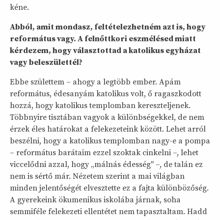
kéne.
Abból, amit mondasz, feltételezhetném azt is, hogy
református vagy. A felnőttkori eszmélésed miatt
kérdezem, hogy választottad a katolikus egyházat
vagy beleszülettél?
Ebbe születtem – ahogy a legtöbb ember. Apám
református, édesanyám katolikus volt, ő ragaszkodott
hozzá, hogy katolikus templomban kereszteljenek.
Többnyire tisztában vagyok a különbségekkel, de nem
érzek éles határokat a felekezeteink között. Lehet arról
beszélni, hogy a katolikus templomban nagy-e a pompa
– református barátaim ezzel szoktak cinkelni –, lehet
viccelődni azzal, hogy „málnás édesség" –, de talán ez
nem is sértő már. Nézetem szerint a mai világban
minden jelentőségét elvesztette ez a fajta különbözőség.
A gyerekeink ökumenikus iskolába járnak, soha
semmiféle felekezeti ellentétet nem tapasztaltam. Hadd