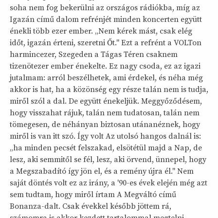
soha nem fog bekerülni az országos rádiókba, míg az
Igazán című dalom refrénjét minden koncerten együtt
énekli több ezer ember. „Nem kérek mást, csak elég
időt, igazán érteni, szeretni Őt." Ezt a refrént a VOLTon
harmincezer, Szegeden a Tágas Téren csaknem
tizenötezer ember énekelte. Ez nagy csoda, ez az igazi
jutalmam: arról beszélhetek, ami érdekel, és néha még
akkor is hat, ha a közönség egy része talán nem is tudja,
miről szól a dal. De együtt énekeljük. Meggyőződésem,
hogy visszahat rájuk, talán nem tudatosan, talán nem
tömegesen, de néhányan biztosan utánanéznek, hogy
miről is van itt szó. Így volt Az utolsó hangos dalnál is:
„ha minden pecsét felszakad, elsötétül majd a Nap, de
lesz, aki semmitől se fél, lesz, aki örvend, ünnepel, hogy
a Megszabadító így jön el, és a remény újra él." Nem
saját döntés volt ez az irány, a '90-es évek elején még azt
sem tudtam, hogy miről írtam A Megváltó című
Bonanza-dalt. Csak évekkel később jöttem rá,