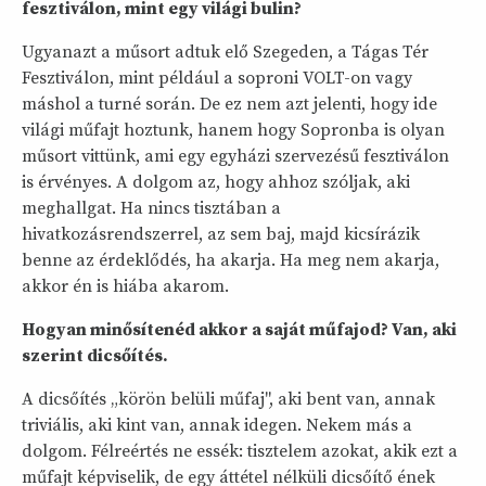
fesztiválon, mint egy világi bulin?
Ugyanazt a műsort adtuk elő Szegeden, a Tágas Tér
Fesztiválon, mint például a soproni VOLT-on vagy
máshol a turné során. De ez nem azt jelenti, hogy ide
világi műfajt hoztunk, hanem hogy Sopronba is olyan
műsort vittünk, ami egy egyházi szervezésű fesztiválon
is érvényes. A dolgom az, hogy ahhoz szóljak, aki
meghallgat. Ha nincs tisztában a
hivatkozásrendszerrel, az sem baj, majd kicsírázik
benne az érdeklődés, ha akarja. Ha meg nem akarja,
akkor én is hiába akarom.
Hogyan minősítenéd akkor a saját műfajod? Van, aki
szerint dicsőítés.
A dicsőítés „körön belüli műfaj", aki bent van, annak
triviális, aki kint van, annak idegen. Nekem más a
dolgom. Félreértés ne essék: tisztelem azokat, akik ezt a
műfajt képviselik, de egy áttétel nélküli dicsőítő ének