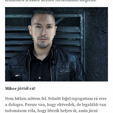
számomra is akkor kezdett tartalommal megtelni.
Mikor jöttél rá?
Nem hitben nőttem fel. Felnőtt fejjel tapogattam rá erre
a dologra. Persze van, hogy eltévedek, de legalább van
tudomásom róla, hogy létezik helyes út, amin járni