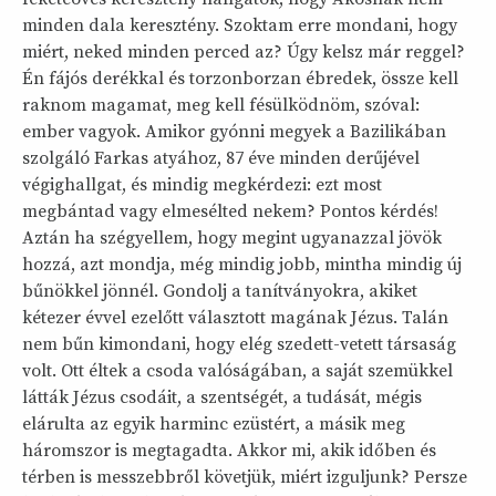
minden dala keresztény. Szoktam erre mondani, hogy
miért, neked minden perced az? Úgy kelsz már reggel?
Én fájós derékkal és torzonborzan ébredek, össze kell
raknom magamat, meg kell fésülködnöm, szóval:
ember vagyok. Amikor gyónni megyek a Bazilikában
szolgáló Farkas atyához, 87 éve minden derűjével
végighallgat, és mindig megkérdezi: ezt most
megbántad vagy elmesélted nekem? Pontos kérdés!
Aztán ha szégyellem, hogy megint ugyanazzal jövök
hozzá, azt mondja, még mindig jobb, mintha mindig új
bűnökkel jönnél. Gondolj a tanítványokra, akiket
kétezer évvel ezelőtt választott magának Jézus. Talán
nem bűn kimondani, hogy elég szedett-vetett társaság
volt. Ott éltek a csoda valóságában, a saját szemükkel
látták Jézus csodáit, a szentségét, a tudását, mégis
elárulta az egyik harminc ezüstért, a másik meg
háromszor is megtagadta. Akkor mi, akik időben és
térben is messzebbről követjük, miért izguljunk? Persze