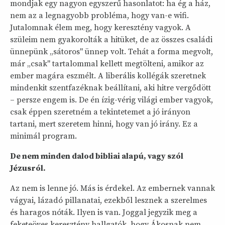
mondjak egy nagyon egyszerű hasonlatot: ha ég a ház,
nem az a legnagyobb probléma, hogy van-e wifi.
Jutalomnak élem meg, hogy keresztény vagyok. A
szüleim nem gyakorolták a hitüket, de az összes családi
ünnepünk „sátoros" ünnep volt. Tehát a forma megvolt,
már „csak" tartalommal kellett megtölteni, amikor az
ember magára eszmélt. A liberális kollégák szeretnek
mindenkit szentfazéknak beállítani, aki hitre vergődött
– persze engem is. De én ízig-vérig világi ember vagyok,
csak éppen szeretném a tekintetemet a jó irányon
tartani, mert szeretem hinni, hogy van jó irány. Ez a
minimál program.
De nem minden dalod bibliai alapú, vagy szól
Jézusról.
Az nem is lenne jó. Más is érdekel. Az embernek vannak
vágyai, lázadó pillanatai, ezekből lesznek a szerelmes
és haragos nóták. Ilyen is van. Joggal jegyzik meg a
feketeöves keresztény hallgatók, hogy Ákosnak nem