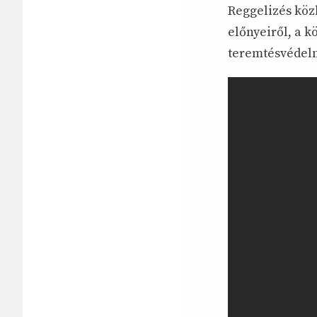
Reggelizés köz
előnyeiről, a 
teremtésvédelm