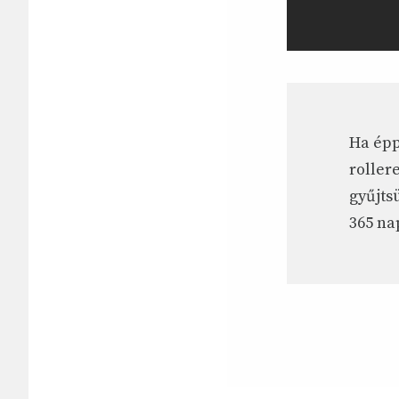
Ha épp
roller
gyűjts
365 na