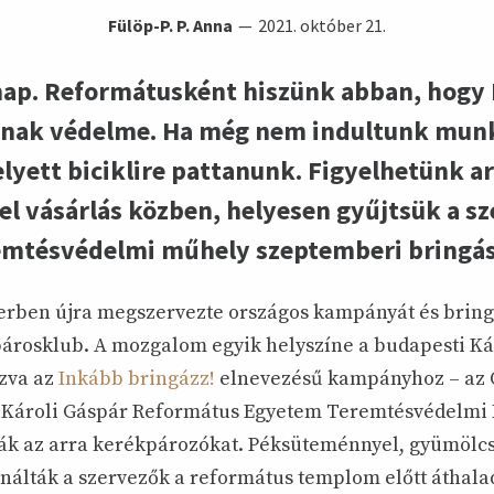
Fülöp-P. P. Anna
2021. október 21.
nap. Reformátusként hiszünk abban, hogy 
nnak védelme. Ha még nem indultunk munká
yett biciklire pattanunk. Figyelhetünk ar
el vásárlás közben, helyesen gyűjtsük a s
emtésvédelmi műhely szeptemberi bringás 
rben újra megszervezte országos kampányát és bringá
rosklub. A mozgalom egyik helyszíne a budapesti Kálv
ozva az
Inkább bringázz!
elnevezésű kampányhoz – az 
 Károli Gáspár Református Egyetem Teremtésvédelm
ták az arra kerékpározókat. Péksüteménnyel, gyümölcs
kínálták a szervezők a református templom előtt áthala