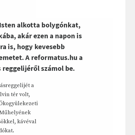
Isten alkotta bolygónkat,
ba, akár ezen a napon is
ra is, hogy kevesebb
zemetet. A reformatus.hu a
reggelijéről számol be.
sreggelijét a
in tér volt,
Ökogyülekezeti
i Műhelyének
ökkel, kávéval
dókat.