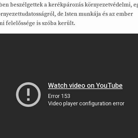
ben beszélgettek a kerékpározás környezetvédelmi, e
környezettudatosságról, de Isten munkája és az ember
i felelőssége is szóba került.