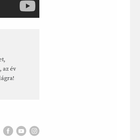
t,
, az év
lágra!