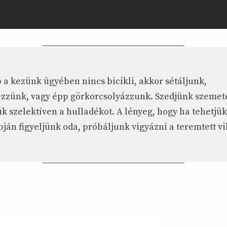
 a kezünk ügyében nincs bicikli, akkor sétáljunk,
ezzünk, vagy épp görkorcsolyázzunk. Szedjünk szemete
ük szelektíven a hulladékot. A lényeg, hogy ha tehetjük
pján figyeljünk oda, próbáljunk vigyázni a teremtett vi