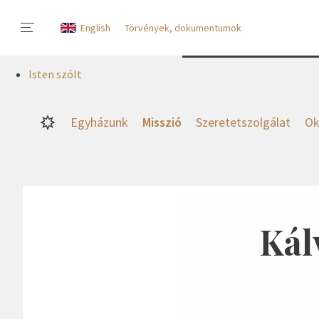
English
Törvények, dokumentumok
Isten szólt
Egyházunk
Misszió
Szeretetszolgálat
Ok
Kál