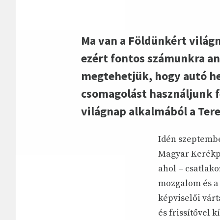
Ma van a Földünkért világ
ezért fontos számunkra a
megtehetjük, hogy autó hel
csomagolást használjunk f
világnap alkalmából a Ter
Idén szeptembe
Magyar Kerékpá
ahol – csatlak
mozgalom és a
képviselői vár
és frissítővel 