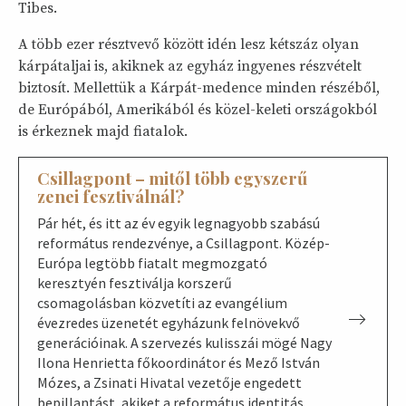
Tibes.
A több ezer résztvevő között idén lesz kétszáz olyan
kárpátaljai is, akiknek az egyház ingyenes részvételt
biztosít. Mellettük a Kárpát-medence minden részéből,
de Európából, Amerikából és közel-keleti országokból
is érkeznek majd fiatalok.
Csillagpont – mitől több egyszerű
zenei fesztiválnál?
Pár hét, és itt az év egyik legnagyobb szabású
református rendezvénye, a Csillagpont. Közép-
Európa legtöbb fiatalt megmozgató
keresztyén fesztiválja korszerű
csomagolásban közvetíti az evangélium
évezredes üzenetét egyházunk felnövekvő
generációinak. A szervezés kulisszái mögé Nagy
Ilona Henrietta főkoordinátor és Mező István
Mózes, a Zsinati Hivatal vezetője engedett
bepillantást, akiket a református identitás