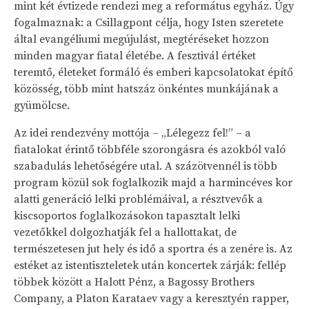
mint két évtizede rendezi meg a református egyház. Úgy
fogalmaznak: a Csillagpont célja, hogy Isten szeretete
által evangéliumi megújulást, megtéréseket hozzon
minden magyar fiatal életébe. A fesztivál értéket
teremtő, életeket formáló és emberi kapcsolatokat építő
közösség, több mint hatszáz önkéntes munkájának a
gyümölcse.
Az idei rendezvény mottója – „Lélegezz fel!” – a
fiatalokat érintő többféle szorongásra és azokból való
szabadulás lehetőségére utal. A százötvennél is több
program közül sok foglalkozik majd a harmincéves kor
alatti generáció lelki problémáival, a résztvevők a
kiscsoportos foglalkozásokon tapasztalt lelki
vezetőkkel dolgozhatják fel a hallottakat, de
természetesen jut hely és idő a sportra és a zenére is. Az
estéket az istentiszteletek után koncertek zárják: fellép
többek között a Halott Pénz, a Bagossy Brothers
Company, a Platon Karataev vagy a keresztyén rapper,