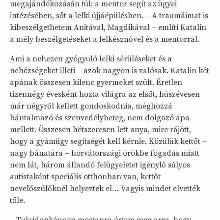
megajándékozásán túl: a mentor segít az ügyei
intézésében, sőt a lelki újjáépülésben. – A traumáimat is
kibeszélgethetem Anitával, Magdikával – említi Katalin
a mély beszélgetéseket a lelkésznővel és a mentorral.
Ami a nehezen gyógyuló lelki sérüléseket és a
nehézségeket illeti – azok nagyon is valósak. Katalin két
apának összesen kilenc gyermeket szült. Éretlen
tizennégy évesként hozta világra az elsőt, húszévesen
már négyről kellett gondoskodnia, méghozzá
bántalmazó és szenvedélybeteg, nem dolgozó apa
mellett. Összesen hétszeresen lett anya, mire rájött,
hogy a gyámügy segítségét kell kérnie. Közülük kettőt –
nagy bánatára – horvátországi örökbe fogadás miatt
nem lát, három állandó felügyeletet igénylő súlyos
autistaként speciális otthonban van, kettőt
nevelőszülőknél helyeztek el… Vagyis mindet elvették
tőle.
– Tulajdonképpen mostanra értem meg arra, hogy