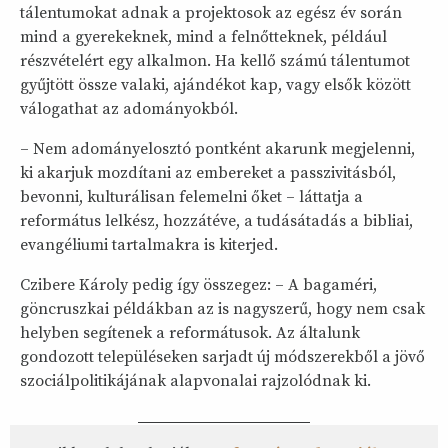
tálentumokat adnak a projektosok az egész év során
mind a gyerekeknek, mind a felnőtteknek, például
részvételért egy alkalmon. Ha kellő számú tálentumot
gyűjtött össze valaki, ajándékot kap, vagy elsők között
válogathat az adományokból.
– Nem adományelosztó pontként akarunk megjelenni,
ki akarjuk mozdítani az embereket a passzivitásból,
bevonni, kulturálisan felemelni őket – láttatja a
református lelkész, hozzátéve, a tudásátadás a bibliai,
evangéliumi tartalmakra is kiterjed.
Czibere Károly pedig így összegez: – A bagaméri,
göncruszkai példákban az is nagyszerű, hogy nem csak
helyben segítenek a reformátusok. Az általunk
gondozott településeken sarjadt új módszerekből a jövő
szociálpolitikájának alapvonalai rajzolódnak ki.