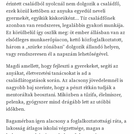
érintett családból nyolcnál nem dolgozik a családfő,
ezek közül kettőben az anyuka egyedül neveli
gyermekét, egyikük kiskorúként… Tíz családfőnek
azonban van rendszeres, legalábbis gyakori munkája.
Ez körülbelül így oszlik meg: öt ember állásban van az
elsődleges munkaerőpiacon, kettő közfoglalkoztatott,
három a „szürke zónában” dolgozik állandó helyen,
vagy rendszeresen él a napszám lehetőségével.
Magdi amellett, hogy fejleszti a gyerekeket, segíti az
anyákat, életvezetési tanácsokat is ad a
családlátogatások során. Az alacsony jövedelemnél is
nagyobb baj szerinte, hogy a pénzt ritkán tudják a
mentoráltak beosztani. Miközben a tűzifa, élelmiszer,
pelenka, gyógyszer mind drágább lett az utóbbi
időkben.
Bagamérban igen alacsony a foglalkoztatottsági ráta, a
lakosság átlagos iskolai végzettsége, magas a