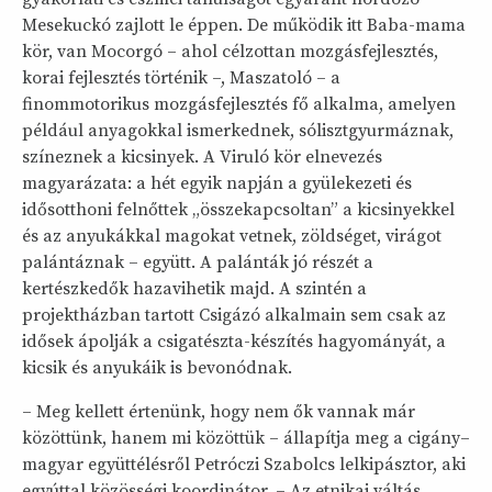
Mesekuckó zajlott le éppen. De működik itt Baba-mama
kör, van Mocorgó – ahol célzottan mozgásfejlesztés,
korai fejlesztés történik –, Maszatoló – a
finommotorikus mozgásfejlesztés fő alkalma, amelyen
például anyagokkal ismerkednek, sólisztgyurmáznak,
színeznek a kicsinyek. A Viruló kör elnevezés
magyarázata: a hét egyik napján a gyülekezeti és
idősotthoni felnőttek „összekapcsoltan” a kicsinyekkel
és az anyukákkal magokat vetnek, zöldséget, virágot
palántáznak – együtt. A palánták jó részét a
kertészkedők hazavihetik majd. A szintén a
projektházban tartott Csigázó alkalmain sem csak az
idősek ápolják a csigatészta-készítés hagyományát, a
kicsik és anyukáik is bevonódnak.
– Meg kellett értenünk, hogy nem ők vannak már
közöttünk, hanem mi közöttük – állapítja meg a cigány–
magyar együttélésről Petróczi Szabolcs lelkipásztor, aki
egyúttal közösségi koordinátor. – Az etnikai váltás