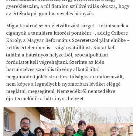
gyereklétszám, a túl fiatalon szülővé válás okozza, hogy
az értékalapú, gondos nevelés hiányzik.
Míg a tanárnő szemléletváltozást sürget – tekintsenek a
cigányok a tanulásra kitörési pontként –, addig Czibere
Károly, a Magyar Református Szeretetszolgálat elnöke –
kettős értelemben is – vágányátállítást. Kiutat kell
találni a hátrányos helyzetből, szociálpolitikai
fordulatot kell végrehajtani. Szerinte az idén
harmincéves szociális törvény alkotói által
megálmodott jóléti struktúra túlságosan uniformizált,
nem képes a legmélyebb nyomorban lévőket eléggé
meglátni, megsegíteni. Nemzedékről nemzedékre
újratermelődik a hátrányos helyzet.