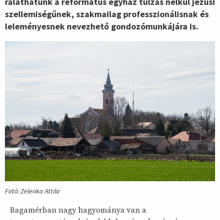
ráláthatunk a református egyház túlzás nélkül jézusi
szellemiségűnek, szakmailag professzionálisnak és
leleményesnek nevezhető gondozómunkájára is.
Fotó: Zelenka Attila
Bagamérban nagy hagyománya van a