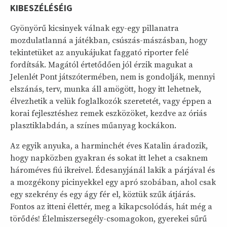
KIBESZÉLÉSÉIG
Gyönyörű kicsinyek válnak egy-egy pillanatra
mozdulatlanná a játékban, csúszás-mászásban, hogy
tekintetüket az anyukájukat faggató riporter felé
fordítsák. Magától értetődően jól érzik magukat a
Jelenlét Pont játszótermében, nem is gondolják, mennyi
elszánás, terv, munka áll amögött, hogy itt lehetnek,
élvezhetik a velük foglalkozók szeretetét, vagy éppen a
korai fejlesztéshez remek eszközöket, kezdve az óriás
plasztiklabdán, a színes műanyag kockákon.
Az egyik anyuka, a harminchét éves Katalin áradozik,
hogy napközben gyakran és sokat itt lehet a csaknem
hároméves fiú ikreivel. Édesanyjánál lakik a párjával és
a mozgékony picinyekkel egy apró szobában, ahol csak
egy szekrény és egy ágy fér el, köztük szűk átjárás.
Fontos az itteni élettér, meg a kikapcsolódás, hát még a
törődés! Élelmiszersegély-csomagokon, gyerekei sűrű