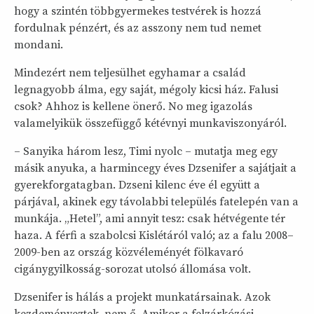
hogy a szintén többgyermekes testvérek is hozzá
fordulnak pénzért, és az asszony nem tud nemet
mondani.
Mindezért nem teljesülhet egyhamar a család
legnagyobb álma, egy saját, mégoly kicsi ház. Falusi
csok? Ahhoz is kellene önerő. No meg igazolás
valamelyikük összefüggő kétévnyi munkaviszonyáról.
– Sanyika három lesz, Timi nyolc – mutatja meg egy
másik anyuka, a harmincegy éves Dzsenifer a sajátjait a
gyerekforgatagban. Dzseni kilenc éve él együtt a
párjával, akinek egy távolabbi település fatelepén van a
munkája. „Hetel”, ami annyit tesz: csak hétvégente tér
haza. A férfi a szabolcsi Kislétáról való; az a falu 2008–
2009-ben az ország közvéleményét fölkavaró
cigánygyilkosság-sorozat utolsó állomása volt.
Dzsenifer is hálás a projekt munkatársainak. Azok
kezdeményeztek, nem ő. Amikor a felzárkózási