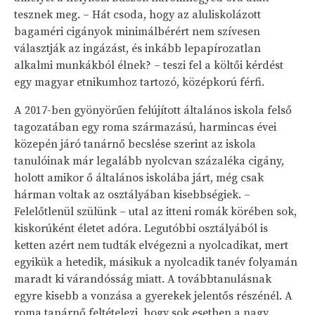
tesznek meg. – Hát csoda, hogy az aluliskolázott
bagaméri cigányok minimálbérért nem szívesen
választják az ingázást, és inkább lepapírozatlan
alkalmi munkákból élnek? – teszi fel a költői kérdést
egy magyar etnikumhoz tartozó, középkorú férfi.
A 2017-ben gyönyörűen felújított általános iskola felső
tagozatában egy roma származású, harmincas évei
közepén járó tanárnő becslése szerint az iskola
tanulóinak már legalább nyolcvan százaléka cigány,
holott amikor ő általános iskolába járt, még csak
hárman voltak az osztályában kisebbségiek. –
Felelőtlenül szülünk – utal az itteni romák körében sok,
kiskorúként életet adóra. Legutóbbi osztályából is
ketten azért nem tudták elvégezni a nyolcadikat, mert
egyikük a hetedik, másikuk a nyolcadik tanév folyamán
maradt ki várandósság miatt. A továbbtanulásnak
egyre kisebb a vonzása a gyerekek jelentős részénél. A
roma tanárnő feltételezi, hogy sok esetben a nagy