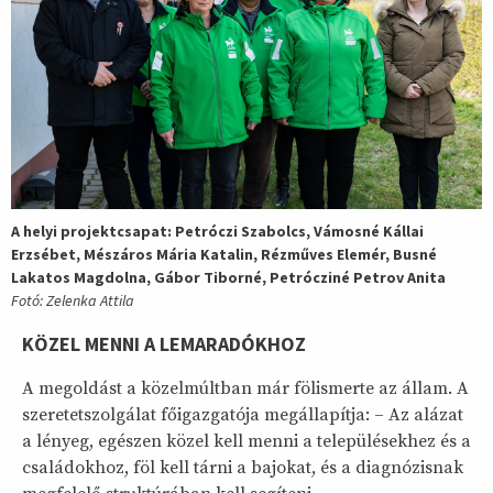
A helyi projektcsapat: Petróczi Szabolcs, Vámosné Kállai
Erzsébet, Mészáros Mária Katalin, Rézműves Elemér, Busné
Lakatos Magdolna, Gábor Tiborné, Petrócziné Petrov Anita
Fotó: Zelenka Attila
KÖZEL MENNI A LEMARADÓKHOZ
A megoldást a közelmúltban már fölismerte az állam. A
szeretetszolgálat főigazgatója megállapítja: – Az alázat
a lényeg, egészen közel kell menni a településekhez és a
családokhoz, föl kell tárni a bajokat, és a diagnózisnak