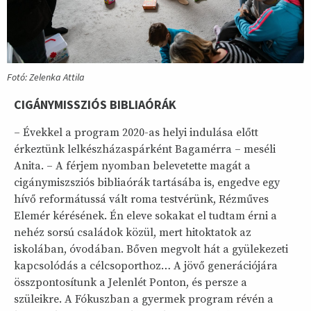
Fotó: Zelenka Attila
CIGÁNYMISSZIÓS BIBLIAÓRÁK
– Évekkel a program 2020-as helyi indulása előtt
érkeztünk lelkészházaspárként Bagamérra – meséli
Anita. – A férjem nyomban belevetette magát a
cigánymiszsziós bibliaórák tartásába is, engedve egy
hívő reformátussá vált roma testvérünk, Rézműves
Elemér kérésének. Én eleve sokakat el tudtam érni a
nehéz sorsú családok közül, mert hitoktatok az
iskolában, óvodában. Bőven megvolt hát a gyülekezeti
kapcsolódás a célcsoporthoz… A jövő generációjára
összpontosítunk a Jelenlét Ponton, és persze a
szüleikre. A Fókuszban a gyermek program révén a