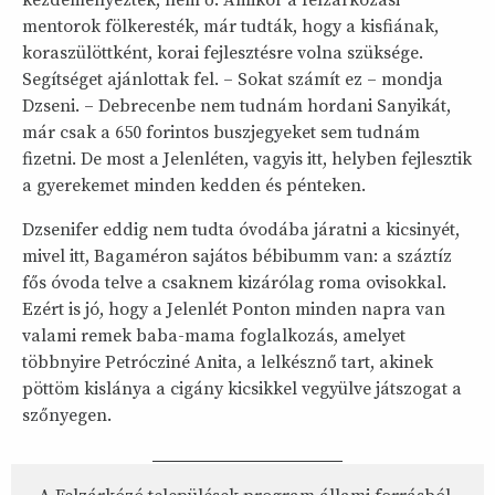
mentorok fölkeresték, már tudták, hogy a kisfiának,
koraszülöttként, korai fejlesztésre volna szüksége.
Segítséget ajánlottak fel. – Sokat számít ez – mondja
Dzseni. – Debrecenbe nem tudnám hordani Sanyikát,
már csak a 650 forintos buszjegyeket sem tudnám
fizetni. De most a Jelenléten, vagyis itt, helyben fejlesztik
a gyerekemet minden kedden és pénteken.
Dzsenifer eddig nem tudta óvodába járatni a kicsinyét,
mivel itt, Bagaméron sajátos bébibumm van: a száztíz
fős óvoda telve a csaknem kizárólag roma ovisokkal.
Ezért is jó, hogy a Jelenlét Ponton minden napra van
valami remek baba-mama foglalkozás, amelyet
többnyire Petrócziné Anita, a lelkésznő tart, akinek
pöttöm kislánya a cigány kicsikkel vegyülve játszogat a
szőnyegen.