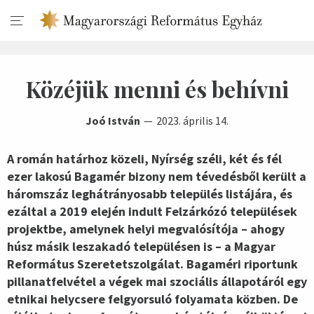
Közéjük menni és behívni
Joó István
2023. április 14.
A román határhoz közeli, Nyírség széli, két és fél
ezer lakosú Bagamér bizony nem tévedésből került a
háromszáz leghátrányosabb település listájára, és
ezáltal a 2019 elején indult Felzárkózó települések
projektbe, amelynek helyi megvalósítója – ahogy
húsz másik leszakadó településen is – a Magyar
Református Szeretetszolgálat. Bagaméri riportunk
pillanatfelvétel a végek mai szociális állapotáról egy
etnikai helycsere felgyorsuló folyamata közben. De