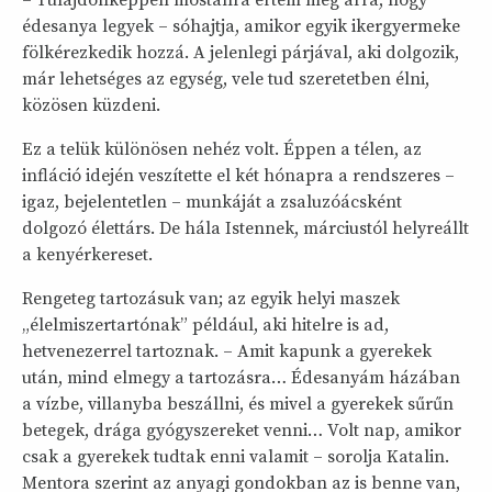
édesanya legyek – sóhajtja, amikor egyik ikergyermeke
fölkérezkedik hozzá. A jelenlegi párjával, aki dolgozik,
már lehetséges az egység, vele tud szeretetben élni,
közösen küzdeni.
Ez a telük különösen nehéz volt. Éppen a télen, az
infláció idején veszítette el két hónapra a rendszeres –
igaz, bejelentetlen – munkáját a zsaluzóácsként
dolgozó élettárs. De hála Istennek, márciustól helyreállt
a kenyérkereset.
Rengeteg tartozásuk van; az egyik helyi maszek
„élelmiszertartónak” például, aki hitelre is ad,
hetvenezerrel tartoznak. – Amit kapunk a gyerekek
után, mind elmegy a tartozásra… Édesanyám házában
a vízbe, villanyba beszállni, és mivel a gyerekek sűrűn
betegek, drága gyógyszereket venni… Volt nap, amikor
csak a gyerekek tudtak enni valamit – sorolja Katalin.
Mentora szerint az anyagi gondokban az is benne van,