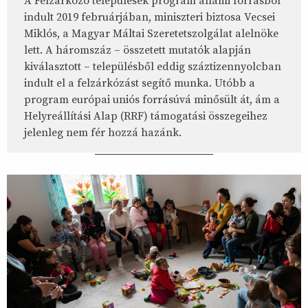
A Felzárkózó települések program állami forrásból
indult 2019 februárjában, miniszteri biztosa Vecsei
Miklós, a Magyar Máltai Szeretetszolgálat alelnöke
lett. A háromszáz – összetett mutatók alapján
kiválasztott – településből eddig száztizennyolcban
indult el a felzárkózást segítő munka. Utóbb a
program európai uniós forrásúvá minősült át, ám a
Helyreállítási Alap (RRF) támogatási összegeihez
jelenleg nem fér hozzá hazánk.