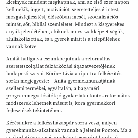
kicsinyek mindent megkapnak, ami az első ezer napon
kell nekik, ingert, motivációt, szeretetteljes érintést,
mozgásfejlesztést, élőszóban mesét, szocializációs
mintát, sőt, bibliai szemléletet. Mindezt a kisgyerekes
anyák jelenlétében, akiknek nincs szakképzettségük,
aluliskolázottak, és a gyerek miatt is a településhez
vannak kötve.
Anitát hallgatva eszünkbe jutnak a református
szeretetszolgálat felzárkózási ágazatvezetőjének
budapesti szavai. Böröcz Lívia a riportra felkészítés
során megjegyezte: – Anita gyermekmunkájának
szellemi termékei, egyáltalán, a bagaméri
programmegvalósítók jó gyakorlatai fontos református
módszerek lehetnek másutt is, kora gyermekkori
fejlesztések tekintetében.
Kérésünkre a lelkészházaspár sorra veszi, milyen
gyerekmunka-alkalmak vannak a Jelenlét Ponton. Ma a
gyakorlati és eszmei tanulságot egyaránt hordozó