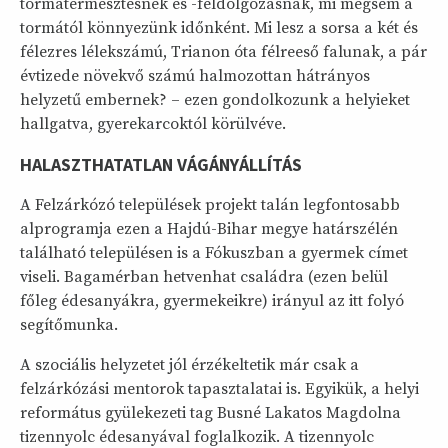
tormatermesztésnek és -feldolgozásnak, mi mégsem a
tormától könnyezünk időnként. Mi lesz a sorsa a két és
félezres lélekszámú, Trianon óta félreeső falunak, a pár
évtizede növekvő számú halmozottan hátrányos
helyzetű embernek? – ezen gondolkozunk a helyieket
hallgatva, gyerekarcoktól körülvéve.
HALASZTHATATLAN VÁGÁNYÁLLÍTÁS
A Felzárkózó települések projekt talán legfontosabb
alprogramja ezen a Hajdú-Bihar megye határszélén
található településen is a Fókuszban a gyermek címet
viseli. Bagamérban hetvenhat családra (ezen belül
főleg édesanyákra, gyermekeikre) irányul az itt folyó
segítőmunka.
A szociális helyzetet jól érzékeltetik már csak a
felzárkózási mentorok tapasztalatai is. Egyikük, a helyi
református gyülekezeti tag Busné Lakatos Magdolna
tizennyolc édesanyával foglalkozik. A tizennyolc