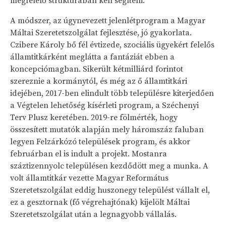
megfelelő struktúrában kell segíteni.
A módszer, az úgynevezett jelenlétprogram a Magyar
Máltai Szeretetszolgálat fejlesztése, jó gyakorlata.
Czibere Károly bő fél évtizede, szociális ügyekért felelős
államtitkárként meglátta a fantáziát ebben a
koncepciómagban. Sikerült kétmilliárd forintot
szereznie a kormánytól, és még az ő államtitkári
idejében, 2017-ben elindult több településre kiterjedően
a Végtelen lehetőség kísérleti program, a Széchenyi
Terv Plusz keretében. 2019-re fölmérték, hogy
összesített mutatók alapján mely háromszáz faluban
legyen Felzárkózó települések program, és akkor
februárban el is indult a projekt. Mostanra
száztizennyolc településen kezdődött meg a munka. A
volt államtitkár vezette Magyar Református
Szeretetszolgálat eddig huszonegy települést vállalt el,
ez a gesztornak (fő végrehajtónak) kijelölt Máltai
Szeretetszolgálat után a legnagyobb vállalás.