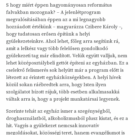
S hogy miért éppen hagyományosan református
falvakban mozognak? – A jelenlétprogram
megvalósításában éppen az a mi legnagyobb
hozzáadott értékünk – magyarázza Czibere Károly –,
hogy tudatosan erősen építünk a helyi
gyülekezeteinkre. Ahol lehet, főleg arra segítünk rá,
amit a lelkész vagy több felelősen gondolkodó
gyülekezeti tag már elindított. Velük együtt valljuk, nem
lehet középosztálybeli gettót építeni az egyházban. Ez a
cselekvő felismerés sok helyütt már a program előtt is
létezett az érintett egyházközségekben. A helyi hívek
közül sokan ráébredtek arra, hogy Isten ilyen
szolgálatot bízott rájuk, több esetben alkalmasakká
váltak arra is, hogy a projekt munkatársai legyenek.
Szerinte tehát az egyház ismer a szegénységből,
droghasználatból, alkoholizmusból plusz kiutat, és ez a
hit. Vagyis a gyülekezet nemcsak innovatív
megoldásokat, közösségi teret, hanem evangéliumot is