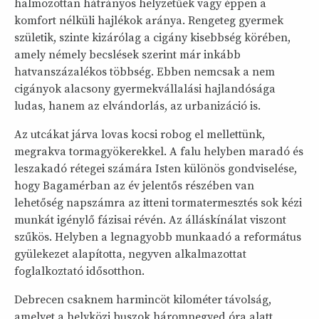
halmozottan hátrányos helyzetűek vagy éppen a
komfort nélküli hajlékok aránya. Rengeteg gyermek
születik, szinte kizárólag a cigány kisebbség körében,
amely némely becslések szerint már inkább
hatvanszázalékos többség. Ebben nemcsak a nem
cigányok alacsony gyermekvállalási hajlandósága
ludas, hanem az elvándorlás, az urbanizáció is.
Az utcákat járva lovas kocsi robog el mellettünk,
megrakva tormagyökerekkel. A falu helyben maradó és
leszakadó rétegei számára Isten különös gondviselése,
hogy Bagamérban az év jelentős részében van
lehetőség napszámra az itteni tormatermesztés sok kézi
munkát igénylő fázisai révén. Az álláskínálat viszont
szűkös. Helyben a legnagyobb munkaadó a református
gyülekezet alapította, negyven alkalmazottat
foglalkoztató idősotthon.
Debrecen csaknem harmincöt kilométer távolság,
amelyet a helyközi buszok háromnegyed óra alatt