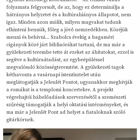
folyamata felgyorsult, de az, hogy ez determinálja a
hátrányos helyzetet és a kultúrahiányos állapotot, nem
igaz. Minden azon múlik, milyen magvakat tudunk
elhinteni bennük, főleg a jövő nemzedékben. Közéjük
menni és behívni… Szabolcs évekig a bagaméri
cigányok közé járt bibliaórákat tartani, de ma már a
gyülekezeti terembe tette át ezeket az áhítatokat, ezzel is
segítve a kultúraátadást, az egybeépüléssel
megvalósuló közösségteremtést. A gyülekezeti tagok
kéthavonta a vasárnapi istentisztelet után
meglátogatják a Jelenlét Pontot, ugyanakkor meghívják
a romákat is a templomi koncertekre. A projekt
végrehajtói bábelőadások szervezésétől a szemészeti
szűrésig támogatják a helyi oktatási intézményeket, és
ma már a Jelenlét Pont ad helyet a fiataloknak szóló
gitárkörnek.