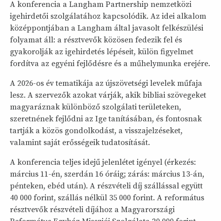
A konferencia a Langham Partnership nemzetközi
igehirdetői szolgálatához kapcsolódik. Az idei alkalom
középpontjában a Langham által javasolt felkészülési
folyamat áll: a résztvevők közösen fedezik fel és
gyakorolják az igehirdetés lépéseit, külön figyelmet
fordítva az egyéni fejlődésre és a műhelymunka erejére.
A 2026-os év tematikája az újszövetségi levelek műfaja
lesz. A szervezők azokat várják, akik bibliai szövegeket
magyaráznak különböző szolgálati területeken,
szeretnének fejlődni az Ige tanításában, és fontosnak
tartják a közös gondolkodást, a visszajelzéseket,
valamint saját erősségeik tudatosítását.
A konferencia teljes idejű jelenlétet igényel (érkezés:
március 11-én, szerdán 16 óráig; zárás: március 13-án,
pénteken, ebéd után). A részvételi díj szállással együtt
40 000 forint, szállás nélkül 35 000 forint. A református
résztvevők részvételi díjához a Magyarországi