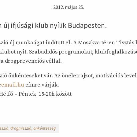
2012. május 25.
 új ifjúsági klub nyílik Budapesten.
zió új munkaágat indított el. A Moszkva téren Tisztás 
 klubot nyit. Szabadidős programokat, klubfoglalkozás
ra drogprevenciós céllal.
zió önkénteseket vár. Az önéletrajzot, motivációs level
eemail.hu
címre várják.
 Hétfő – Péntek 15-20h között
sszió
drogmisszió
önkéntesség