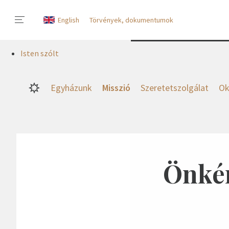
English
Törvények, dokumentumok
Isten szólt
Egyházunk
Misszió
Szeretetszolgálat
Ok
Önkén