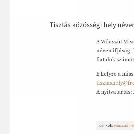
Tisztás közösségi hely néven
A Válaszút Miss
néven ifjúsági
fiatalok számá
E helyre a miss
tisztashely@fr
A nyitvatartás:
címkék:
válaszút mi