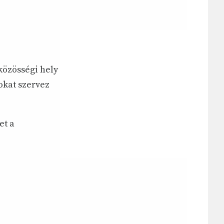
közösségi hely
okat szervez
et a