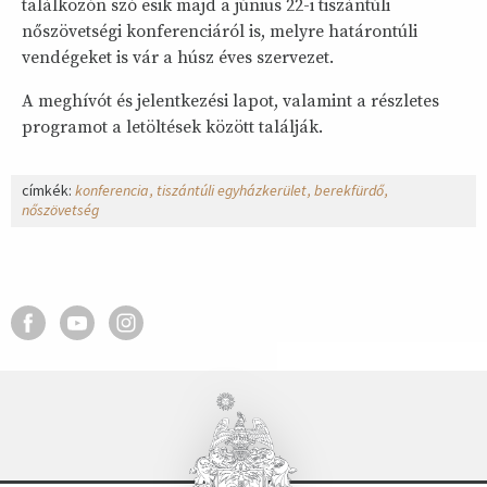
találkozón szó esik majd a június 22-i tiszántúli
nőszövetségi konferenciáról is, melyre határontúli
vendégeket is vár a húsz éves szervezet.
A meghívót és jelentkezési lapot, valamint a részletes
programot a letöltések között találják.
címkék:
konferencia
tiszántúli egyházkerület
berekfürdő
nőszövetség