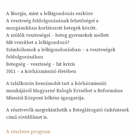
A liturgia, mint a lelkigondozás eszköze
A veszteség feldolgozásának lehetőségei a
mozgásukban korlátozott betegek között.
A szülők veszteségei – beteg gyermekek mellett
Mit veszíthet a lelkigondozó?
Szimbólumok a lelkigondozásban – a veszteségek
feldolgozásában
Betegség – veszteség – hit krízis
2011 – a kórházmisszió életében
A találkozón beszámolót tart a kórházmisszió
munkájáról Magyarné Balogh Erzsébet a Református
Missziói Központ lelkész-igazgatója.
A résztvevők megtekinthetik a Beteglátogató önkéntesek
című rövidfilmet is.
A részletes program