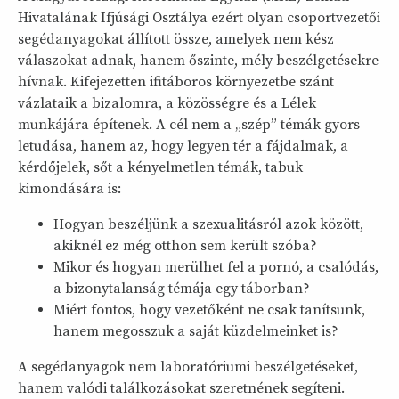
Hivatalának Ifjúsági Osztálya ezért olyan csoportvezetői
segédanyagokat állított össze, amelyek nem kész
válaszokat adnak, hanem őszinte, mély beszélgetésekre
hívnak. Kifejezetten ifitáboros környezetbe szánt
vázlataik a bizalomra, a közösségre és a Lélek
munkájára építenek. A cél nem a „szép” témák gyors
letudása, hanem az, hogy legyen tér a fájdalmak, a
kérdőjelek, sőt a kényelmetlen témák, tabuk
kimondására is:
Hogyan beszéljünk a szexualitásról azok között,
akiknél ez még otthon sem került szóba?
Mikor és hogyan merülhet fel a pornó, a csalódás,
a bizonytalanság témája egy táborban?
Miért fontos, hogy vezetőként ne csak tanítsunk,
hanem megosszuk a saját küzdelmeinket is?
A segédanyagok nem laboratóriumi beszélgetéseket,
hanem valódi találkozásokat szeretnének segíteni.