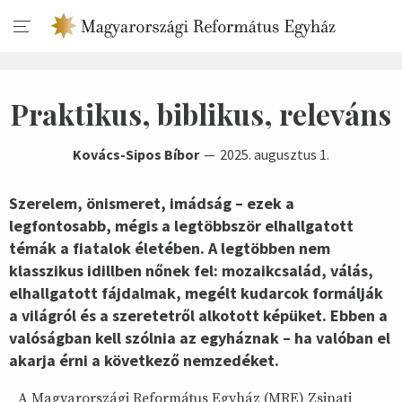
Praktikus, biblikus, releváns
Kovács-Sipos Bíbor
2025. augusztus 1.
Szerelem, önismeret, imádság – ezek a
legfontosabb, mégis a legtöbbször elhallgatott
témák a fiatalok életében. A legtöbben nem
klasszikus idillben nőnek fel: mozaikcsalád, válás,
elhallgatott fájdalmak, megélt kudarcok formálják
a világról és a szeretetről alkotott képüket. Ebben a
valóságban kell szólnia az egyháznak – ha valóban el
akarja érni a következő nemzedéket.
A Magyarországi Református Egyház (MRE) Zsinati