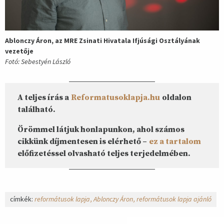
Ablonczy Áron, az MRE Zsinati Hivatala Ifjúsági Osztályának
vezetője
Fotó: Sebestyén László
A teljes írás a
Reformatusoklapja.hu
oldalon
található.
Örömmel látjuk honlapunkon, ahol számos
cikkünk díjmentesen is elérhető –
ez a tartalom
előfizetéssel olvasható teljes terjedelmében.
címkék:
reformátusok lapja
Ablonczy Áron
reformátusok lapja ajánló