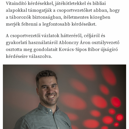
Vitaindító kérdésekkel, játékötletekkel és bibliai
alapokkal támogatják a csoportvezetőket abban, hogy
a táborozók biztonságban, ítéletmentes közegben
merjék feltenni a legfontosabb kérdéseiket.
A csoportvezetői vázlatok hátteréről, céljáról és
gyakorlati használatáról Ablonczy Áron osztályvezető
osztotta meg gondolatait Kovács-Sipos Bíbor újságíró
kérdéseire válaszolva.