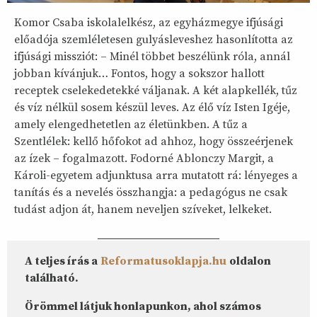
Komor Csaba iskolalelkész, az egyházmegye ifjúsági
előadója szemléletesen gulyásleveshez hasonlította az
ifjúsági missziót: – Minél többet beszélünk róla, annál
jobban kívánjuk… Fontos, hogy a sokszor hallott
receptek cselekedetekké váljanak. A két alapkellék, tűz
és víz nélkül sosem készül leves. Az élő víz Isten Igéje,
amely elengedhetetlen az életünkben. A tűz a
Szentlélek: kellő hőfokot ad ahhoz, hogy összeérjenek
az ízek – fogalmazott. Fodorné Ablonczy Margit, a
Károli-egyetem adjunktusa arra mutatott rá: lényeges a
tanítás és a nevelés összhangja: a pedagógus ne csak
tudást adjon át, hanem neveljen szíveket, lelkeket.
A teljes írás a
Reformatusoklapja.hu
oldalon
található.
Örömmel látjuk honlapunkon, ahol számos