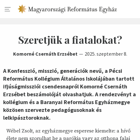
Szeretjük a fiatalokat?
Komorné Csernáth Erzsébet
2025. szeptember 8.
A Konfesszió, misszió, generációk nevű, a Pécsi
Református Kollégium Általános Iskolájában tartott
ifjúságmissziói csendesnapról Komorné Csernáth
Erzsébet beszámolóját olvashatjuk. A rendezvényt a
kollégium és a Baranyai Református Egyházmegye
közösen szervezte pedagógusoknak és
lelkipásztoroknak.
Wébel Zsolt, az egyházmegye esperese kiemelte: a hívő
élete nem szorulhat be a parókia vagy az otthona falai