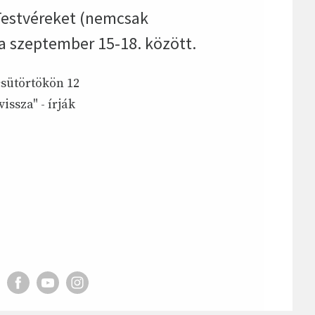
 Testvéreket (nemcsak
ra szeptember 15-18. között.
sütörtökön 12
ssza" - írják