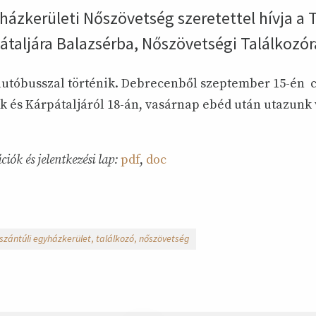
házkerületi Nőszövetség szeretettel hívja a
átaljára Balazsérba, Nőszövetségi Találkozó
autóbusszal történik. Debrecenből szeptember 15-én c
 és Kárpátaljáról 18-án, vasárnap ebéd után utazunk vi
ciók és jelentkezési lap:
pdf
,
doc
iszántúli egyházkerület
találkozó
nőszövetség