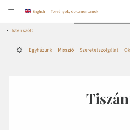
English
Törvények, dokumentumok
Isten szólt
Egyházunk
Misszió
Szeretetszolgálat
Ok
Tiszán