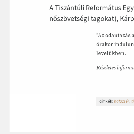
A Tiszántúli Református Egy
nőszövetségi tagokat), Kárp
"Az odautazás 
órakor indulunk
levelükben.
Részletes informá
címkék:
balazsér
t