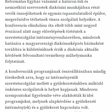
Református Egyház valamint a határon túli és
nemzetközi szervezetek diakóniai munkájában részt
vevők összejöhetnek és egymás tapasztalataiból épülve,
megerősödve térhetnek vissza szolgálati helyeikre. A
konferencia elindulása óta eltelt több mint negyed
évszázad alatt nagy előrelépések történtek a
szeretetszolgálat intézményrendszerében, mindezek
hatására a magyarországi diakónusképzés bázisaként
továbbra is küldetésüknek érzik a diakónia aktuális
kérdéseit felvonultató termékeny műhelymunka
folytatását.
A konferenciák programjának összeállításában mindig
törekedtek arra, hogy az intézményesült
szeretetszolgálat mellett a gyülekezeteinkben működő
önkéntes szolgálatok is helyet kapjanak. Mindezen
szempontokat figyelembe véve alakították ki idei
programjukat, melynek alapkérdése a gyülekezeti
intézmény(ek) és a gyülekezet kapcsolata volt.