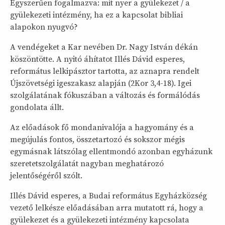
Egyszerűen fogalmazva: mit nyer a gyülekezet / a
gyülekezeti intézmény, ha ez a kapcsolat bibliai
alapokon nyugvó?
A vendégeket a Kar nevében Dr. Nagy István dékán
köszöntötte. A nyitó áhítatot Illés Dávid esperes,
református lelkipásztor tartotta, az aznapra rendelt
Újszövetségi igeszakasz alapján (2Kor 3,4-18). Igei
szolgálatának fókuszában a változás és formálódás
gondolata állt.
Az előadások fő mondanivalója a hagyomány és a
megújulás fontos, összetartozó és sokszor mégis
egymásnak látszólag ellentmondó azonban egyházunk
szeretetszolgálatát nagyban meghatározó
jelentőségéről szólt.
Illés Dávid esperes, a Budai református Egyházközség
vezető lelkésze előadásában arra mutatott rá, hogy a
gyülekezet és a gyülekezeti intézmény kapcsolata