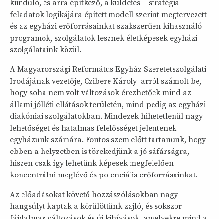
kiinduló, és arra építkező, a küldetés – stratégia–
feladatok logikájára épített modell szerint megtervezett
és az egyházi erőforrásainkat szakszerűen kihasználó
programok, szolgálatok lesznek életképesek egyházi
szolgálataink közül.
A Magyarországi Református Egyház Szeretetszolgálati
Irodájának vezetője, Czibere Károly arról számolt be,
hogy soha nem volt változások érezhetőek mind az
állami jólléti ellátások területén, mind pedig az egyházi
diakóniai szolgálatokban. Mindezek hihetetlenül nagy
lehetőséget és hatalmas felelősséget jelentenek
egyházunk számára. Fontos szem előtt tartanunk, hogy
ebben a helyzetben is törekedjünk a jó sáfárságra,
hiszen csak így lehetünk képesek megfelelően
koncentrálni meglévő és potenciális erőforrásainkat.
Az előadásokat követő hozzászólásokban nagy
hangsúlyt kaptak a körülöttünk zajló, és sokszor
fájdalmas változások és új kihívások, amelyekre mind a