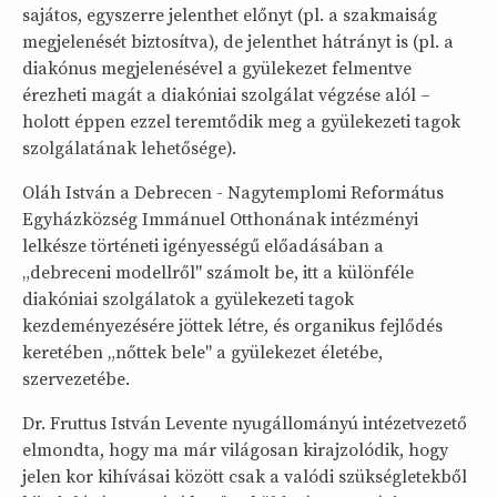
sajátos, egyszerre jelenthet előnyt (pl. a szakmaiság
megjelenését biztosítva), de jelenthet hátrányt is (pl. a
diakónus megjelenésével a gyülekezet felmentve
érezheti magát a diakóniai szolgálat végzése alól –
holott éppen ezzel teremtődik meg a gyülekezeti tagok
szolgálatának lehetősége).
Oláh István a Debrecen - Nagytemplomi Református
Egyházközség Immánuel Otthonának intézményi
lelkésze történeti igényességű előadásában a
„debreceni modellről" számolt be, itt a különféle
diakóniai szolgálatok a gyülekezeti tagok
kezdeményezésére jöttek létre, és organikus fejlődés
keretében „nőttek bele" a gyülekezet életébe,
szervezetébe.
Dr. Fruttus István Levente nyugállományú intézetvezető
elmondta, hogy ma már világosan kirajzolódik, hogy
jelen kor kihívásai között csak a valódi szükségletekből