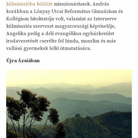
külmisszióba küldött
misszionáriusok. András
korábban a Lónyay Utcai Református Gimnázium és
Kollégium hitoktatója volt, valamint az Interserve
külmissziós szervezet magyarországi képviselője,
Angelika pedig a déli evangélikus egyházkerület
irodavezetését cserélte fel hindu, muszlim és más
vallású gyermekek lelki útmutatására.
Újra Ázsiában