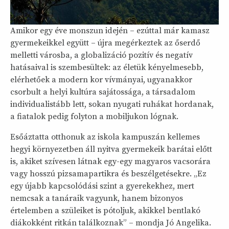
Amikor egy éve monszun idején – ezúttal már kamasz
gyermekeikkel együtt – újra megérkeztek az őserdő
melletti városba, a globalizáció pozitív és negatív
hatásaival is szembesültek: az életük kényelmesebb,
elérhetőek a modern kor vívmányai, ugyanakkor
csorbult a helyi kultúra sajátossága, a társadalom
individualistább lett, sokan nyugati ruhákat hordanak,
a fiatalok pedig folyton a mobiljukon lógnak.
Esőáztatta otthonuk az iskola kampuszán kellemes
hegyi környezetben áll nyitva gyermekeik barátai előtt
is, akiket szívesen látnak egy-egy magyaros vacsorára
vagy hosszú pizsamapartikra és beszélgetésekre. „Ez
egy újabb kapcsolódási szint a gyerekekhez, mert
nemcsak a tanáraik vagyunk, hanem bizonyos
értelemben a szüleiket is pótoljuk, akikkel bentlakó
diákokként ritkán találkoznak” – mondja Jó Angelika.