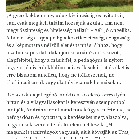
„A gyerekekben nagy adag kíváncsiság és nyitottság
van, csak meg kell találni hozzájuk az utat, ami nem
megy őszinteség és hitelesség nélkül” – véli Jó Angelika.
A hitelesség alapja pedig a következetesség, az igazság
és a képmutatás nélküli élet és tanítás. Ahhoz, hogy
bizalmi kapcsolat alakuljon ki tanár és diák között,
alapfeltétel, hogy a másik fél, a pedagógus is nyitott
legyen: „én is érdeklődöm más vallások iránt és őket is
erre biztatom amellett, hogy ne ítélkezzenek, ne
általánosítsanak vagy skatulyázzanak be másokat.”
Bár az iskola jellegéből adódik a kötelező keresztyén
hittan és a világvallásokat is keresztyén szempontból
tanítják, András szerint mindennek úgy van értelme, ha
befogadóan és nyitottan, a kérdéseket megválaszolva,
nagyon sok szeretettel és türelemmel teszik. „Mi
magunk is tanítványok vagyunk, akik követjük az Urat,