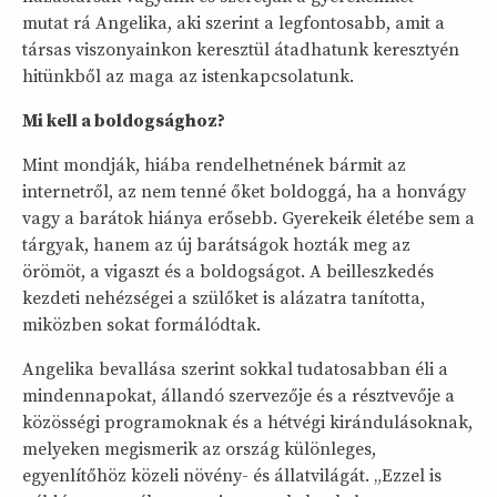
mutat rá Angelika, aki szerint a legfontosabb, amit a
társas viszonyainkon keresztül átadhatunk keresztyén
hitünkből az maga az istenkapcsolatunk.
Mi kell a boldogsághoz?
Mint mondják, hiába rendelhetnének bármit az
internetről, az nem tenné őket boldoggá, ha a honvágy
vagy a barátok hiánya erősebb. Gyerekeik életébe sem a
tárgyak, hanem az új barátságok hozták meg az
örömöt, a vigaszt és a boldogságot. A beilleszkedés
kezdeti nehézségei a szülőket is alázatra tanította,
miközben sokat formálódtak.
Angelika bevallása szerint sokkal tudatosabban éli a
mindennapokat, állandó szervezője és a résztvevője a
közösségi programoknak és a hétvégi kirándulásoknak,
melyeken megismerik az ország különleges,
egyenlítőhöz közeli növény- és állatvilágát. „Ezzel is