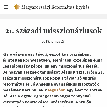
21. századi misszionáriusok
2018. június 28.
Ki ne vágyna egy távoli, egzotikus országban,
érintetlen környezetben, elefántok közelében élni?
Legalábbis így képzeljük egy misszionárius életét.
De hogyan tesznek tanúságot Jézus Krisztusról a 21.
századi misszionáriusok közel s távol? Jó András
református és Jó Angelika evangélikus hitoktatók
mesélnek nekünk, akik
legutóbb
egy évet töltöttek
Dél-Ázsia egyik legrangosabb angol tannyelvű
keresztyén bentlakásos intézetében. A szülők