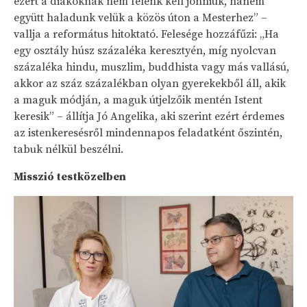
ezért a diákoknak nem felénk kell jönniük, hanem
együtt haladunk velük a közös úton a Mesterhez” –
vallja a református hitoktató. Felesége hozzáfűzi: „Ha
egy osztály húsz százaléka keresztyén, míg nyolcvan
százaléka hindu, muszlim, buddhista vagy más vallású,
akkor az száz százalékban olyan gyerekekből áll, akik
a maguk módján, a maguk útjelzőik mentén Istent
keresik” – állítja Jó Angelika, aki szerint ezért érdemes
az istenkeresésről mindennapos feladatként őszintén,
tabuk nélkül beszélni.
Misszió testközelben