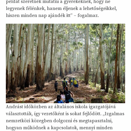
példát szeretnék mutatni a gyerekeknek, hogy ne
legyenek félénkek, hanem éljenek a lehetőségeikkel,
hiszen minden nap ajándék itt” – fogalmaz.
Andrást időközben az általános iskola igazgatójává
választották, így vezetőként is sokat fejlődött. „Izgalmas
nemzetközi közegben dolgozni és megtapasztalni,
hogyan működnek a kapcsolatok, mennyi minden