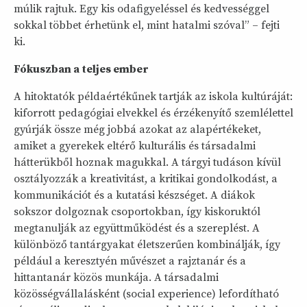
múlik rajtuk. Egy kis odafigyeléssel és kedvességgel
sokkal többet érhetünk el, mint hatalmi szóval” – fejti
ki.
Fókuszban a teljes ember
A hitoktatók példaértékűnek tartják az iskola kultúráját:
kiforrott pedagógiai elvekkel és érzékenyítő szemlélettel
gyúrják össze még jobbá azokat az alapértékeket,
amiket a gyerekek eltérő kulturális és társadalmi
hátterükből hoznak magukkal. A tárgyi tudáson kívül
osztályozzák a kreativitást, a kritikai gondolkodást, a
kommunikációt és a kutatási készséget. A diákok
sokszor dolgoznak csoportokban, így kiskoruktól
megtanulják az együttműködést és a szereplést. A
különböző tantárgyakat életszerűen kombinálják, így
például a keresztyén művészet a rajztanár és a
hittantanár közös munkája. A társadalmi
közösségvállalásként (social experience) lefordítható