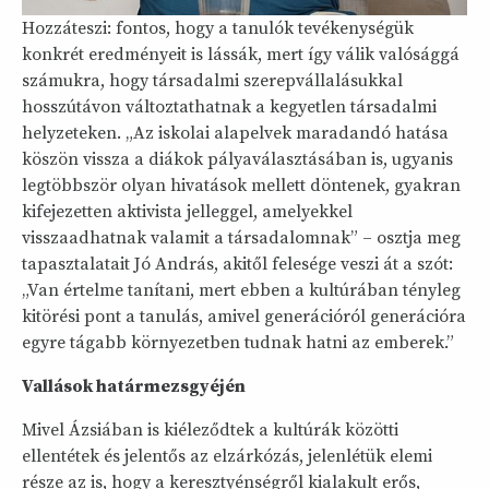
Hozzáteszi: fontos, hogy a tanulók tevékenységük
konkrét eredményeit is lássák, mert így válik valósággá
számukra, hogy társadalmi szerepvállalásukkal
hosszútávon változtathatnak a kegyetlen társadalmi
helyzeteken. „Az iskolai alapelvek maradandó hatása
köszön vissza a diákok pályaválasztásában is, ugyanis
legtöbbször olyan hivatások mellett döntenek, gyakran
kifejezetten aktivista jelleggel, amelyekkel
visszaadhatnak valamit a társadalomnak” – osztja meg
tapasztalatait Jó András, akitől felesége veszi át a szót:
„Van értelme tanítani, mert ebben a kultúrában tényleg
kitörési pont a tanulás, amivel generációról generációra
egyre tágabb környezetben tudnak hatni az emberek.”
Vallások határmezsgyéjén
Mivel Ázsiában is kiéleződtek a kultúrák közötti
ellentétek és jelentős az elzárkózás, jelenlétük elemi
része az is, hogy a keresztyénségről kialakult erős,