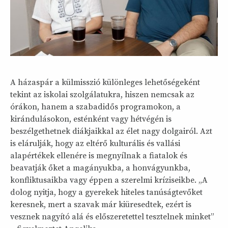
A házaspár a külmisszió különleges lehetőségeként
tekint az iskolai szolgálatukra, hiszen nemcsak az
órákon, hanem a szabadidős programokon, a
kirándulásokon, esténként vagy hétvégén is
beszélgethetnek diákjaikkal az élet nagy dolgairól. Azt
is elárulják, hogy az eltérő kulturális és vallási
alapértékek ellenére is megnyílnak a fiatalok és
beavatják őket a magányukba, a honvágyunkba,
konfliktusaikba vagy éppen a szerelmi kríziseikbe. „A
dolog nyitja, hogy a gyerekek hiteles tanúságtevőket
keresnek, mert a szavak már kiüresedtek, ezért is
vesznek nagyító alá és előszeretettel tesztelnek minket”