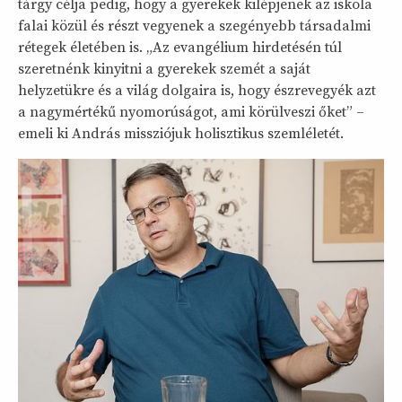
tárgy célja pedig, hogy a gyerekek kilépjenek az iskola
falai közül és részt vegyenek a szegényebb társadalmi
rétegek életében is. „Az evangélium hirdetésén túl
szeretnénk kinyitni a gyerekek szemét a saját
helyzetükre és a világ dolgaira is, hogy észrevegyék azt
a nagymértékű nyomorúságot, ami körülveszi őket” –
emeli ki András missziójuk holisztikus szemléletét.