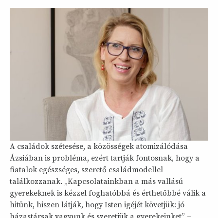
A családok szétesése, a közösségek atomizálódása
Ázsiában is probléma, ezért tartják fontosnak, hogy a
fiatalok egészséges, szerető családmodellel
találkozzanak. „Kapcsolatainkban a más vallású
gyerekeknek is kézzel foghatóbbá és érthetőbbé válik a
hitünk, hiszen látják, hogy Isten igéjét követjük: jó
házastársak vagyunk és szeretjük a gyerekeinket” –