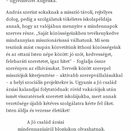
– figyelmeztet Angelika.
András szerint sokaknak a misszió távoli, rejtélyes
dolog, pedig a szolgálatuk tökéletes iskolapéldája
annak, hogy az valójában mennyire a mindennapok
szerves része. „Saját közösségeinkben tevékenykedve
mindannyian misszionáriussá válhatunk. Mi sem
teszünk mást csupán közvetítünk itthoni közösségeink
és az ottani Isten népe között: jó szót, kedvességet,
felebaráti szeretetet, igaz hitet” – foglalja össze
szerényen az elhívásukat. Terveik között szerepel
missziójuk kiterjesztése – aktívabb szerepvállalásukkal
– a helyi szociális projektekre is. Ugyanis a Jó család
ázsiai kalandjai folytatódnak: rövid vakációjuk után
ismét visszatérnek szeretett iskolájukba, mert annak
vezetősége újabb kétéves szolgálatra kérte fel őket.
Isten áldja és vezesse életüket!
A Jó család ázsiai
mindennapjairól blogjukon olvashatnak.