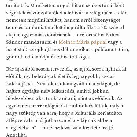
tanítottak. Mindketten angol-hittan szakos tanárként
végeztek és vonzotta őket a kihívás: a világ másik felén
nemcsak megélni hitüket, hanem arról bizonyságot
tenni és tanítani. Emellett inspirálta őket a 20. század
eleji magyar misszionáriusok – a református Babos
Sándor mandzsúriai és
Molnár Mária pápuai
vagy a
baptista Cserepka János dél-amerikai – példamutatása,
gondolkodásmódja és elhivatottsága.
Bár igazából sosem tervezték, az ajtók sorra nyíltak ki
előttük, így belevágtak életük legnagyobb, ázsiai
kalandjába. „Nem akartuk megváltani a világot, de
hajtott egyfajta naiv lelkesedés, amivel jobban,
hitelesebben akartunk tanítani, mint az elődeink. Az
egyetemen missziológiát is tanultunk és láttuk, milyen
nagy szükség van arra, hogy a kulturális korlátokon
átlépve valami új juthasson el a világnak ebbe a
szegletébe is” – emlékszik vissza a kezdetekre Jó
Angelika.