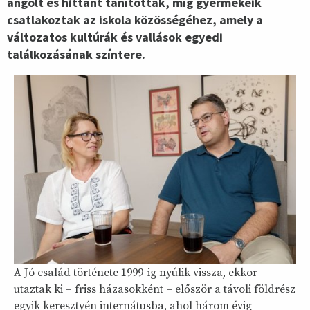
angolt és hittant tanítottak, míg gyermekeik
csatlakoztak az iskola közösségéhez, amely a
változatos kultúrák és vallások egyedi
találkozásának színtere.
A Jó család története 1999-ig nyúlik vissza, ekkor
utaztak ki – friss házasokként – először a távoli földrész
egyik keresztyén internátusba, ahol három évig