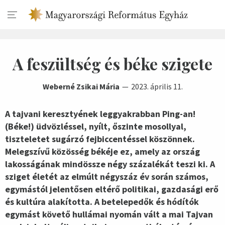
A feszültség és béke szigete
Weberné Zsikai Mária
2023. április 11.
A tajvani keresztyének leggyakrabban Ping-an!
(Béke!) üdvözléssel, nyílt, őszinte mosollyal,
tiszteletet sugárzó fejbiccentéssel köszönnek.
Melegszívű közösség békéje ez, amely az ország
lakosságának mindössze négy százalékát teszi ki. A
sziget életét az elmúlt négyszáz év során számos,
egymástól jelentősen eltérő politikai, gazdasági erő
és kultúra alakította. A betelepedők és hódítók
egymást követő hullámai nyomán vált a mai Tajvan