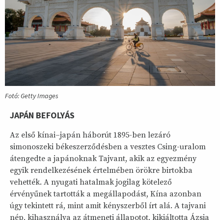
Fotó: Getty Images
JAPÁN BEFOLYÁS
Az első kínai–japán háborút 1895-ben lezáró
simonoszeki békeszerződésben a vesztes Csing-uralom
átengedte a japánoknak Tajvant, akik az egyezmény
egyik rendelkezésének értelmében örökre birtokba
vehették. A nyugati hatalmak jogilag kötelező
érvényűnek tartották a megállapodást, Kína azonban
úgy tekintett rá, mint amit kényszerből írt alá. A tajvani
nép, kihasználva az átmeneti állapotot, kikiáltotta Ázsia