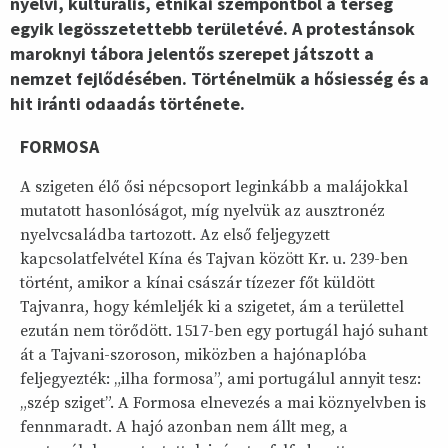
nyelvi, kulturális, etnikai szempontból a térség
egyik legösszetettebb területévé. A protestánsok
maroknyi tábora jelentős szerepet játszott a
nemzet fejlődésében. Történelmük a hősiesség és a
hit iránti odaadás története.
FORMOSA
A szigeten élő ősi népcsoport leginkább a malájokkal
mutatott hasonlóságot, míg nyelvük az ausztronéz
nyelvcsaládba tartozott. Az első feljegyzett
kapcsolatfelvétel Kína és Tajvan között Kr. u. 239-ben
történt, amikor a kínai császár tízezer főt küldött
Tajvanra, hogy kémleljék ki a szigetet, ám a területtel
ezután nem törődött. 1517-ben egy portugál hajó suhant
át a Tajvani-szoroson, miközben a hajónaplóba
feljegyezték: „ilha formosa”, ami portugálul annyit tesz:
„szép sziget”. A Formosa elnevezés a mai köznyelvben is
fennmaradt. A hajó azonban nem állt meg, a