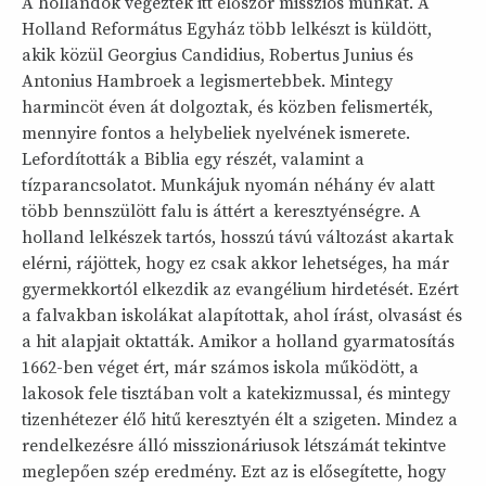
A hollandok végeztek itt először missziós munkát. A
Holland Református Egyház több lelkészt is küldött,
akik közül Georgius Candidius, Robertus Junius és
Antonius Hambroek a legismertebbek. Mintegy
harmincöt éven át dolgoztak, és közben felismerték,
mennyire fontos a helybeliek nyelvének ismerete.
Lefordították a Biblia egy részét, valamint a
tízparancsolatot. Munkájuk nyomán néhány év alatt
több bennszülött falu is áttért a keresztyénségre. A
holland lelkészek tartós, hosszú távú változást akartak
elérni, rájöttek, hogy ez csak akkor lehetséges, ha már
gyermekkortól elkezdik az evangélium hirdetését. Ezért
a falvakban iskolákat alapítottak, ahol írást, olvasást és
a hit alapjait oktatták. Amikor a holland gyarmatosítás
1662-ben véget ért, már számos iskola működött, a
lakosok fele tisztában volt a katekizmussal, és mintegy
tizenhétezer élő hitű keresztyén élt a szigeten. Mindez a
rendelkezésre álló misszionáriusok létszámát tekintve
meglepően szép eredmény. Ezt az is elősegítette, hogy