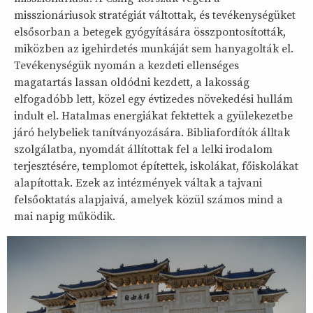
misszionáriusok stratégiát váltottak, és tevékenységüket
elsősorban a betegek gyógyítására összpontosították,
miközben az igehirdetés munkáját sem hanyagolták el.
Tevékenységük nyomán a kezdeti ellenséges
magatartás lassan oldódni kezdett, a lakosság
elfogadóbb lett, közel egy évtizedes növekedési hullám
indult el. Hatalmas energiákat fektettek a gyülekezetbe
járó helybeliek tanítványozására. Bibliafordítók álltak
szolgálatba, nyomdát állítottak fel a lelki irodalom
terjesztésére, templomot építettek, iskolákat, főiskolákat
alapítottak. Ezek az intézmények váltak a tajvani
felsőoktatás alapjaivá, amelyek közül számos mind a
mai napig működik.