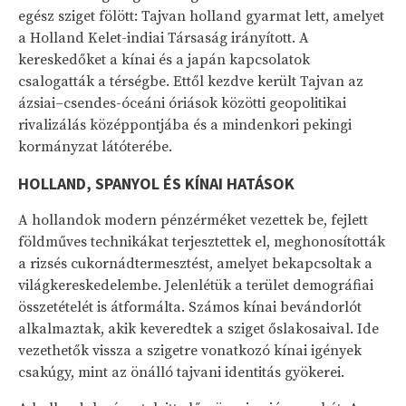
egész sziget fölött: Tajvan holland gyarmat lett, amelyet
a Holland Kelet-indiai Társaság irányított. A
kereskedőket a kínai és a japán kapcsolatok
csalogatták a térségbe. Ettől kezdve került Tajvan az
ázsiai–csendes-óceáni óriások közötti geopolitikai
rivalizálás középpontjába és a mindenkori pekingi
kormányzat látóterébe.
HOLLAND, SPANYOL ÉS KÍNAI HATÁSOK
A hollandok modern pénzérméket vezettek be, fejlett
földműves technikákat terjesztettek el, meghonosították
a rizsés cukornádtermesztést, amelyet bekapcsoltak a
világkereskedelembe. Jelenlétük a terület demográfiai
összetételét is átformálta. Számos kínai bevándorlót
alkalmaztak, akik keveredtek a sziget őslakosaival. Ide
vezethetők vissza a szigetre vonatkozó kínai igények
csakúgy, mint az önálló tajvani identitás gyökerei.