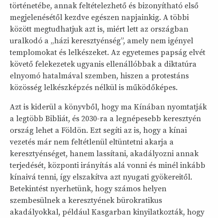
történetébe, annak feltételezhető és bizonyítható első
megjelenésétől kezdve egészen napjainkig. A többi
között megtudhatjuk azt is, miért lett az országban
uralkodó a „házi keresztyénség”, amely nem igényel
templomokat és lelkészeket. Az egyetemes papság elvét
követő felekezetek ugyanis ellenállóbbak a diktatúra
elnyomó hatalmával szemben, hiszen a protestáns
közösség lelkészképzés nélkül is működőképes.
Azt is kiderül a könyvből, hogy ma Kínában nyomtatják
a legtöbb Bibliát, és 2030-ra a legnépesebb keresztyén
ország lehet a Földön. Ezt segíti az is, hogy a kínai
vezetés már nem feltétlenül eltüntetni akarja a
keresztyénséget, hanem lassítani, akadályozni annak
terjedését, központi irányítás alá vonni és minél inkább
kínaivá tenni, így elszakítva azt nyugati gyökereitől.
Betekintést nyerhetünk, hogy számos helyen
szembesülnek a keresztyének bürokratikus
akadályokkal, például Kasgarban kinyilatkozták, hogy