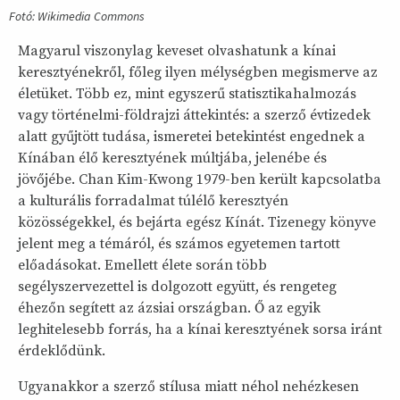
Fotó: Wikimedia Commons
Magyarul viszonylag keveset olvashatunk a kínai
keresztyénekről, főleg ilyen mélységben megismerve az
életüket. Több ez, mint egyszerű statisztikahalmozás
vagy történelmi-földrajzi áttekintés: a szerző évtizedek
alatt gyűjtött tudása, ismeretei betekintést engednek a
Kínában élő keresztyének múltjába, jelenébe és
jövőjébe. Chan Kim-Kwong 1979-ben került kapcsolatba
a kulturális forradalmat túlélő keresztyén
közösségekkel, és bejárta egész Kínát. Tizenegy könyve
jelent meg a témáról, és számos egyetemen tartott
előadásokat. Emellett élete során több
segélyszervezettel is dolgozott együtt, és rengeteg
éhezőn segített az ázsiai országban. Ő az egyik
leghitelesebb forrás, ha a kínai keresztyének sorsa iránt
érdeklődünk.
Ugyanakkor a szerző stílusa miatt néhol nehézkesen