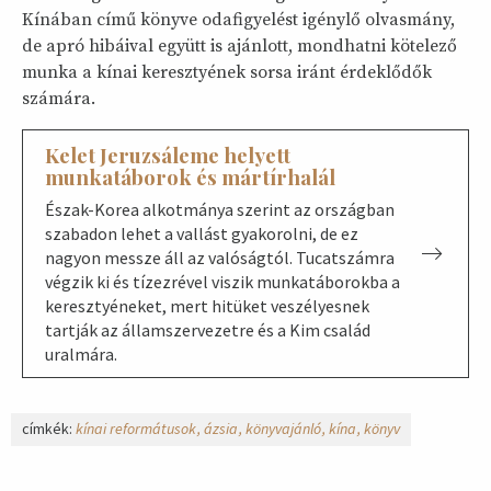
Kínában című könyve odafigyelést igénylő olvasmány,
de apró hibáival együtt is ajánlott, mondhatni kötelező
munka a kínai keresztyének sorsa iránt érdeklődők
számára.
Kelet Jeruzsáleme helyett
munkatáborok és mártírhalál
Észak-Korea alkotmánya szerint az országban
szabadon lehet a vallást gyakorolni, de ez
nagyon messze áll az valóságtól. Tucatszámra
végzik ki és tízezrével viszik munkatáborokba a
keresztyéneket, mert hitüket veszélyesnek
tartják az államszervezetre és a Kim család
uralmára.
címkék:
kínai reformátusok
ázsia
könyvajánló
kína
könyv