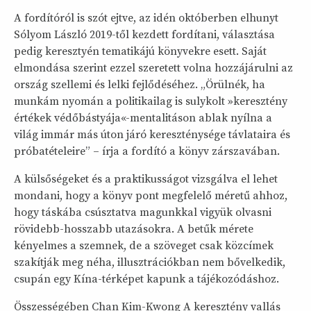
A fordítóról is szót ejtve, az idén októberben elhunyt
Sólyom László 2019-től kezdett fordítani, választása
pedig keresztyén tematikájú könyvekre esett. Saját
elmondása szerint ezzel szeretett volna hozzájárulni az
ország szellemi és lelki fejlődéséhez. „Örülnék, ha
munkám nyomán a politikailag is sulykolt »keresztény
értékek védőbástyája«-mentalitáson ablak nyílna a
világ immár más úton járó kereszténysége távlataira és
próbatételeire” – írja a fordító a könyv zárszavában.
A külsőségeket és a praktikusságot vizsgálva el lehet
mondani, hogy a könyv pont megfelelő méretű ahhoz,
hogy táskába csúsztatva magunkkal vigyük olvasni
rövidebb-hosszabb utazásokra. A betűk mérete
kényelmes a szemnek, de a szöveget csak közcímek
szakítják meg néha, illusztrációkban nem bővelkedik,
csupán egy Kína-térképet kapunk a tájékozódáshoz.
Összességében Chan Kim-Kwong A keresztény vallás