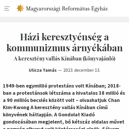
Házi keresztyénség a
kommunizmus árnyékában
A keresztény vallás Kínában (könyvajánló)
Ulicza Tamás
2023. december 13.
1949-ben egymillió protestáns volt Kínában; 2018-
ban a protestánsok létszáma a hivatalos 38 millió és
a 90 milliós becslés között volt – olvashatjuk Chan
Kim-Kwong A keresztény vallás Kínában című
könyvének hátlapján. A Gondolat Kiadó
gondozásában megjelent, bő kétszáz oldalas művet
a nemrég elhunyt volt köztársasági elnök, Sólyom