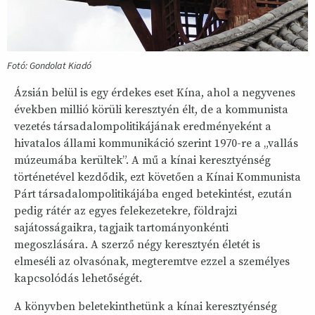
Fotó: Gondolat Kiadó
Ázsián belül is egy érdekes eset Kína, ahol a negyvenes
években millió körüli keresztyén élt, de a kommunista
vezetés társadalompolitikájának eredményeként a
hivatalos állami kommunikáció szerint 1970-re a „vallás
múzeumába kerültek”. A mű a kínai keresztyénség
történetével kezdődik, ezt követően a Kínai Kommunista
Párt társadalompolitikájába enged betekintést, ezután
pedig rátér az egyes felekezetekre, földrajzi
sajátosságaikra, tagjaik tartományonkénti
megoszlására. A szerző négy keresztyén életét is
elmeséli az olvasónak, megteremtve ezzel a személyes
kapcsolódás lehetőségét.
A könyvben beletekinthetünk a kínai keresztyénség