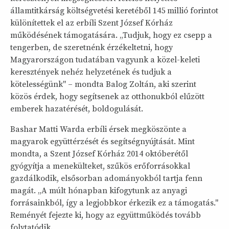
államtitkárság költségvetési keretéből 145 millió forintot
különítettek el az erbíli Szent József Kórház
működésének támogatására. „Tudjuk, hogy ez csepp a
tengerben, de szeretnénk érzékeltetni, hogy
Magyarországon tudatában vagyunk a közel-keleti
keresztények nehéz helyzetének és tudjuk a
kötelességünk" – mondta Balog Zoltán, aki szerint
közös érdek, hogy segítsenek az otthonukból elűzött
emberek hazatérését, boldogulását.
Bashar Matti Warda erbíli érsek megköszönte a
magyarok együttérzését és segítségnyújtását. Mint
mondta, a Szent József Kórház 2014 októberétől
gyógyítja a menekülteket, szűkös erőforrásokkal
gazdálkodik, elsősorban adományokból tartja fenn
magát. „A múlt hónapban kifogytunk az anyagi
forrásainkból, így a legjobbkor érkezik ez a támogatás."
Reményét fejezte ki, hogy az együttműködés tovább
folytatódik.