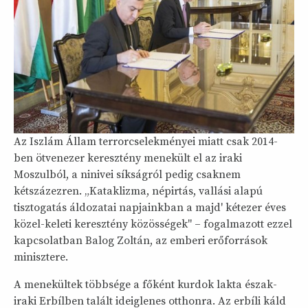
Az Iszlám Állam terrorcselekményei miatt csak 2014-
ben ötvenezer keresztény menekült el az iraki
Moszulból, a ninivei síkságról pedig csaknem
kétszázezren. „Kataklizma, népirtás, vallási alapú
tisztogatás áldozatai napjainkban a majd' kétezer éves
közel-keleti keresztény közösségek" – fogalmazott ezzel
kapcsolatban Balog Zoltán, az emberi erőforrások
minisztere.
A menekültek többsége a főként kurdok lakta észak-
iraki Erbílben talált ideiglenes otthonra. Az erbíli káld