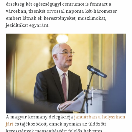
érsekség két egészségügyi centrumot is fenntart a
városban, tizenkét orvossal naponta két-háromezer
embert látnak el: keresztényeket, muszlimokat,
jeziditákat egyaránt.
A magyar kormány delegációja
januárban a helyszínen
járt
és tájékozódott, ennek nyomán az üldözött
keresztények megsegítéséért felelős helyettes