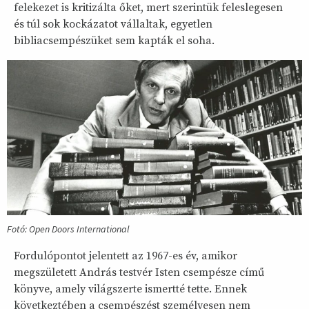
felekezet is kritizálta őket, mert szerintük feleslegesen
és túl sok kockázatot vállaltak, egyetlen
bibliacsempészüket sem kapták el soha.
Fotó: Open Doors International
Fordulópontot jelentett az 1967-es év, amikor
megszületett András testvér Isten csempésze című
könyve, amely világszerte ismertté tette. Ennek
következtében a csempészést személyesen nem