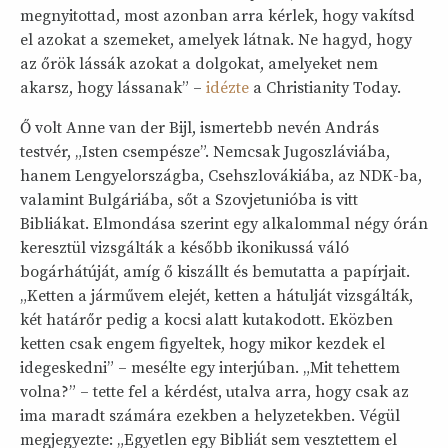
megnyitottad, most azonban arra kérlek, hogy vakítsd
el azokat a szemeket, amelyek látnak. Ne hagyd, hogy
az őrök lássák azokat a dolgokat, amelyeket nem
akarsz, hogy lássanak” –
idézte
a Christianity Today.
Ő volt Anne van der Bijl, ismertebb nevén András
testvér, „Isten csempésze”. Nemcsak Jugoszláviába,
hanem Lengyelországba, Csehszlovákiába, az NDK-ba,
valamint Bulgáriába, sőt a Szovjetunióba is vitt
Bibliákat. Elmondása szerint egy alkalommal négy órán
keresztül vizsgálták a később ikonikussá váló
bogárhátúját, amíg ő kiszállt és bemutatta a papírjait.
„Ketten a járművem elejét, ketten a hátulját vizsgálták,
két határőr pedig a kocsi alatt kutakodott. Eközben
ketten csak engem figyeltek, hogy mikor kezdek el
idegeskedni” – mesélte egy interjúban. „Mit tehettem
volna?” – tette fel a kérdést, utalva arra, hogy csak az
ima maradt számára ezekben a helyzetekben. Végül
megjegyezte: „Egyetlen egy Bibliát sem vesztettem el