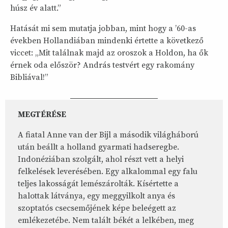
húsz év alatt.”
Hatását mi sem mutatja jobban, mint hogy a ’60-as
években Hollandiában mindenki értette a következő
viccet: „Mit találnak majd az oroszok a Holdon, ha ők
érnek oda először? András testvért egy rakomány
Bibliával!”
MEGTÉRÉSE
A fiatal Anne van der Bijl a második világháború
után beállt a holland gyarmati hadseregbe.
Indonéziában szolgált, ahol részt vett a helyi
felkelések leverésében. Egy alkalommal egy falu
teljes lakosságát lemészárolták. Kísértette a
halottak látványa, egy meggyilkolt anya és
szoptatós csecsemőjének képe beleégett az
emlékezetébe. Nem talált békét a lelkében, meg