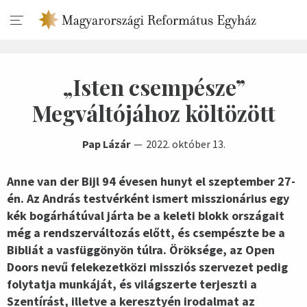
„Isten csempésze”
Megváltójához költözött
Pap Lázár
2022. október 13.
Anne van der Bijl 94 évesen hunyt el szeptember 27-
én. Az András testvérként ismert misszionárius egy
kék bogárhátúval járta be a keleti blokk országait
még a rendszerváltozás előtt, és csempészte be a
Bibliát a vasfüggönyön túlra. Öröksége, az Open
Doors nevű felekezetközi missziós szervezet pedig
folytatja munkáját, és világszerte terjeszti a
Szentírást, illetve a keresztyén irodalmat az