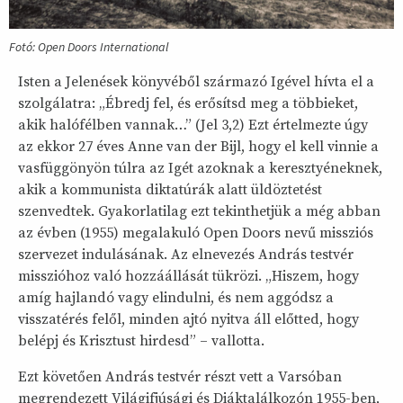
Fotó: Open Doors International
Isten a Jelenések könyvéből származó Igével hívta el a
szolgálatra: „Ébredj fel, és erősítsd meg a többieket,
akik halófélben vannak…” (Jel 3,2) Ezt értelmezte úgy
az ekkor 27 éves Anne van der Bijl, hogy el kell vinnie a
vasfüggönyön túlra az Igét azoknak a keresztyéneknek,
akik a kommunista diktatúrák alatt üldöztetést
szenvedtek. Gyakorlatilag ezt tekinthetjük a még abban
az évben (1955) megalakuló Open Doors nevű missziós
szervezet indulásának. Az elnevezés András testvér
misszióhoz való hozzáállását tükrözi. „Hiszem, hogy
amíg hajlandó vagy elindulni, és nem aggódsz a
visszatérés felől, minden ajtó nyitva áll előtted, hogy
belépj és Krisztust hirdesd” – vallotta.
Ezt követően András testvér részt vett a Varsóban
megrendezett Világifjúsági és Diáktalálkozón 1955-ben,