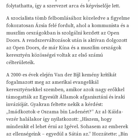
folytathatta, így a szervezet arca és képviselője lett.
A szocialista tömb felbomlásához közeledve a figyelme
fokozatosan Ázsia felé fordult, ahol a kommunista és a
muszlim országokban is szolgálni kezdett az Open
Doors. A rendszerváltozások után is aktívan dolgozott
az Open Doors, de már Kína és a muszlim országok
keresztyén közösségei voltak az első számú
célterületeik.
A 2000-es évek elején Van der Bijl kemény kritikát
fogalmazott meg az amerikai evangelikál
keresztyénekkel szemben, amikor azok nagy erőkkel
támogatták az Egyesült Államok afganisztáni és iraki
invázióját. Gyakran feltette nekik a kérdést:
„Imádkoztok-e Oszama bin Ladenért?” Az al-Káida-
vezér halálakor így nyilatkozott: „Hiszem, hogy
mindenkit el lehet érni az Igével. Sohasem az emberek
az ellenségeink – egyedül a Sátán az.” Hozzátette: „Bin