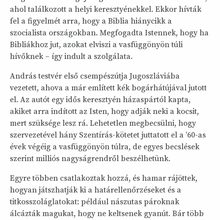
ahol találkozott a helyi keresztyénekkel. Ekkor hívták
fel a figyelmét arra, hogy a Biblia hiánycikk a
szocialista országokban. Megfogadta Istennek, hogy ha
Bibliákhoz jut, azokat elviszi a vasfüggönyön túli
hívőknek – így indult a szolgálata.
András testvér első csempészútja Jugoszláviába
vezetett, ahova a már említett kék bogárhátújával jutott
el. Az autót egy idős keresztyén házaspártól kapta,
akiket arra indított az Isten, hogy adják neki a kocsit,
mert szüksége lesz rá. Lehetetlen megbecsülni, hogy
szervezetével hány Szentírás-kötetet juttatott el a ’60-as
évek végéig a vasfüggönyön túlra, de egyes becslések
szerint milliós nagyságrendről beszélhetünk.
Egyre többen csatlakoztak hozzá, és hamar rájöttek,
hogyan játszhatják ki a határellenőrzéseket és a
titkosszoláglatokat: például nászutas pároknak
álcázták magukat, hogy ne keltsenek gyanút. Bár több