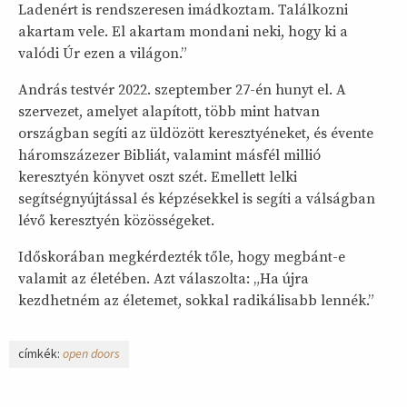
Ladenért is rendszeresen imádkoztam. Találkozni
akartam vele. El akartam mondani neki, hogy ki a
valódi Úr ezen a világon.”
András testvér 2022. szeptember 27-én hunyt el. A
szervezet, amelyet alapított, több mint hatvan
országban segíti az üldözött keresztyéneket, és évente
háromszázezer Bibliát, valamint másfél millió
keresztyén könyvet oszt szét. Emellett lelki
segítségnyújtással és képzésekkel is segíti a válságban
lévő keresztyén közösségeket.
Időskorában megkérdezték tőle, hogy megbánt-e
valamit az életében. Azt válaszolta: „Ha újra
kezdhetném az életemet, sokkal radikálisabb lennék.”
címkék:
open doors