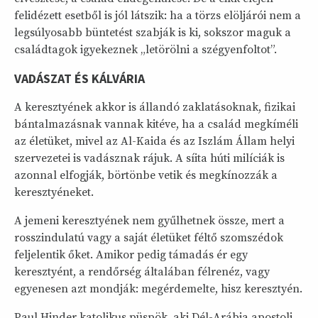
felidézett esetből is jól látszik: ha a törzs elöljárói nem a
legsúlyosabb büntetést szabják is ki, sokszor maguk a
családtagok igyekeznek „letörölni a szégyenfoltot”.
VADÁSZAT ÉS KÁLVÁRIA
A keresztyének akkor is állandó zaklatásoknak, fizikai
bántalmazásnak vannak kitéve, ha a család megkíméli
az életüket, mivel az Al-Kaida és az Iszlám Állam helyi
szervezetei is vadásznak rájuk. A síita húti milíciák is
azonnal elfogják, börtönbe vetik és megkínozzák a
keresztyéneket.
A jemeni keresztyének nem gyűlhetnek össze, mert a
rosszindulatú vagy a saját életüket féltő szomszédok
feljelentik őket. Amikor pedig támadás ér egy
keresztyént, a rendőrség általában félrenéz, vagy
egyenesen azt mondják: megérdemelte, hisz keresztyén.
Paul Hinder katolikus püspök, aki Dél-Arábia apostoli