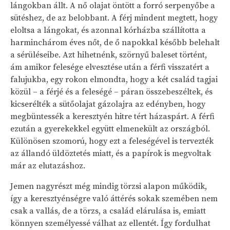
lángokban állt. A nő olajat öntött a forró serpenyőbe a
sütéshez, de az belobbant. A férj mindent megtett, hogy
eloltsa a lángokat, és azonnal kórházba szállította a
harminchárom éves nőt, de ő napokkal később belehalt
a sérüléseibe. Azt hihetnénk, szörnyű baleset történt,
ám amikor felesége elvesztése után a férfi visszatért a
falujukba, egy rokon elmondta, hogy a két család tagjai
közül – a férjé és a feleségé – páran összebeszéltek, és
kicserélték a sütőolajat gázolajra az edényben, hogy
megbüntessék a keresztyén hitre tért házaspárt. A férfi
ezután a gyerekekkel együtt elmenekült az országból.
Különösen szomorú, hogy ezt a feleségével is tervezték
az állandó üldöztetés miatt, és a papírok is megvoltak
már az elutazáshoz.
Jemen nagyrészt még mindig törzsi alapon működik,
így a keresztyénségre való áttérés sokak szemében nem
csak a vallás, de a törzs, a család elárulása is, emiatt
könnyen személyessé válhat az ellentét. Így fordulhat