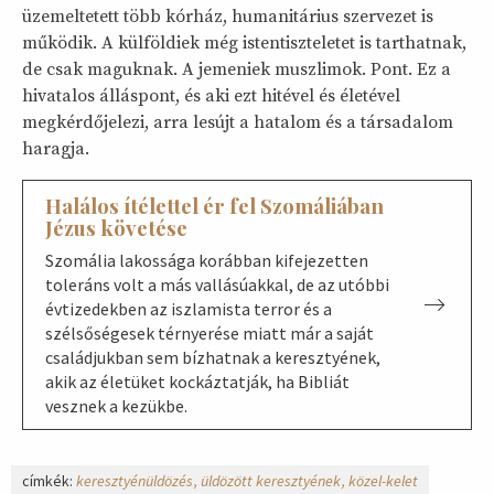
üzemeltetett több kórház, humanitárius szervezet is
működik. A külföldiek még istentiszteletet is tarthatnak,
de csak maguknak. A jemeniek muszlimok. Pont. Ez a
hivatalos álláspont, és aki ezt hitével és életével
megkérdőjelezi, arra lesújt a hatalom és a társadalom
haragja.
Halálos ítélettel ér fel Szomáliában
Jézus követése
Szomália lakossága korábban kifejezetten
toleráns volt a más vallásúakkal, de az utóbbi
évtizedekben az iszlamista terror és a
szélsőségesek térnyerése miatt már a saját
családjukban sem bízhatnak a keresztyének,
akik az életüket kockáztatják, ha Bibliát
vesznek a kezükbe.
címkék:
keresztyénüldözés
üldözött keresztyének
közel-kelet