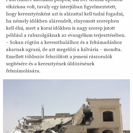
vikáriusa volt, tavaly egy interjúban figyelmeztetett,
hogy keresztyénként azt is alázattal kell tudni fogadni,
ha némely időkben alárendelt, elnyomott szerepben
kell élni, mert a korai időkben is nagy szerep jutott
például a rabszolgáknak az evangélium terjesztésében.
– Sokan rögtön a kereszthalálhoz és a feltámadáshoz
akarnak ugrani, de azt megelőzi a kálvária – mondta.
Emellett többször felszólított a jemeni rászorulók
segítésére és a keresztyének üldözésének
felszámolására.