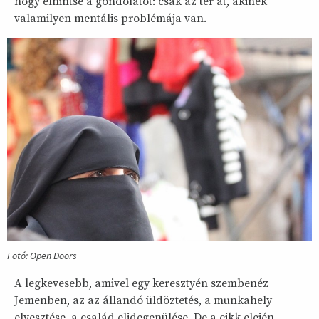
hogy elhintse a gondolatot: csak az tér át, akinek
valamilyen mentális problémája van.
Fotó: Open Doors
A legkevesebb, amivel egy keresztyén szembenéz
Jemenben, az az állandó üldöztetés, a munkahely
elvesztése, a család elidegenülése. De a cikk elején