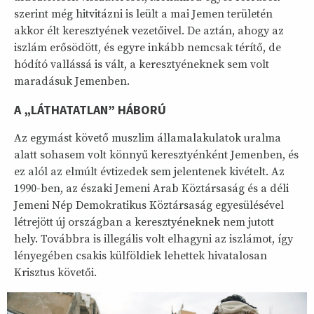
szerint még hitvitázni is leült a mai Jemen területén
akkor élt keresztyének vezetőivel. De aztán, ahogy az
iszlám erősödött, és egyre inkább nemcsak térítő, de
hódító vallássá is vált, a keresztyéneknek sem volt
maradásuk Jemenben.
A „LÁTHATATLAN” HÁBORÚ
Az egymást követő muszlim államalakulatok uralma
alatt sohasem volt könnyű keresztyénként Jemenben, és
ez alól az elmúlt évtizedek sem jelentenek kivételt. Az
1990-ben, az északi Jemeni Arab Köztársaság és a déli
Jemeni Nép Demokratikus Köztársaság egyesülésével
létrejött új országban a keresztyéneknek nem jutott
hely. Továbbra is illegális volt elhagyni az iszlámot, így
lényegében csakis külföldiek lehettek hivatalosan
Krisztus követői.