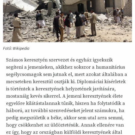
Fotó: Wikipedia
Számos keresztyén szervezet és egyház igyekszik
segíteni a jemenieken, akikhez sokszor a humanitárius
segélycsomagok sem jutnak el, mert azokat általában a
mecseteken keresztül osztják ki. Diplomáciai kísérletek
is történtek a keresztyének helyzetének javítására,
mostanáig kevés sikerrel. A jemeni keresztyének élete
egyelőre kilátástalannak tűnik, hiszen ha folytatódik a
háború, az további szenvedéseket jelent számukra, ha
pedig megszületik a béke, akkor sem utal arra semmi,
hogy csökkenhet az üldöztetésük. Annak ellenére van
ez így, hogy az országban külföldi keresztyének által