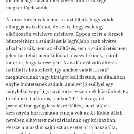
aki nem ugyanazt a hitet követi, annak hűsége
megkérdőjeleződik.
A törzsi törvények nemcsak azt tiltják, hogy valaki
elhagyja az iszlámot, de azt is, hogy csak úgy
elköltözzön valahova máshova. Éppen ezért a törzsek
büntetésként a száműzést is legfeljebb csak elvétve
alkalmazzák. Sem az elköltözés, sem a száműzetés nem
jelenthet tehát menekülőutat olyasvalakinek, akiről
kiderült, hogy keresztyén. Az iszlámról való áttérés
halállal is büntethető, így amikor valakit „csak”
meghurcolnak vagy bírságot kell fizetnie, az általában
enyhe büntetésnek számít, amelyet jó eséllyel egy
nagylelkű vagy lágyszívű törzsi vezetőnek köszönhet. Ez
történhetett akkor is, amikor 2014-ben egy nőt
pszichiátriai gyógykezelésre ítéltek, mert áttért a
keresztyén hitre, miután tanúja volt az Al-Kaida Allah
nevében elkövetett mészárlásának egy kórházban.
Persze a muszlim sajtó ezt az esetet arra használta,