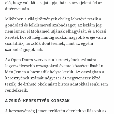
elő, hogy valakit a saját apja, házastársa jelent fel az
áttérése után.
Miközben a világi törvények elvileg lehetővé teszik a
gondolati és lelkiismereti szabadságot, az iszlám jog
nem ismeri el Mohamed útjának elhagyását, és a törzsi
keretek között még mindig sokkal nagyobb ereje van a
családfők, törzsfők döntéseinek, mint az egyéni
szabadságjogoknak.
Az Open Doors szervezet a keresztyének számára
legveszélyesebb országokról évente közzétett listáján
idén Jemen a harmadik helyre került. Az országban a
keresztyének számát négyezer és negyvenezer közé
teszik, de érthető okok miatt biztos adatokkal senki sem
rendelkezik.
A ZSIDÓ–KERESZTYÉN KORSZAK
A keresztyénség Jemen területén elterjedt vallás volt az