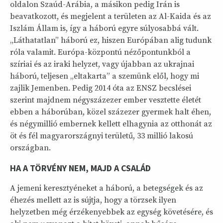
oldalon Szaúd-Arábia, a másikon pedig Irán is
beavatkozott, és megjelent a területen az Al-Kaida és az
Iszlám Állam is, így a háború egyre súlyosabbá vált.
„Láthatatlan” háború ez, hiszen Európában alig tudunk
róla valamit. Európa-központú nézőpontunkból a
szíriai és az iraki helyzet, vagy újabban az ukrajnai
háború, teljesen „eltakarta” a szemünk elől, hogy mi
zajlik Jemenben. Pedig 2014 óta az ENSZ becslései
szerint majdnem négyszázezer ember vesztette életét
ebben a háborúban, közel százezer gyermek halt éhen,
és négymillió embernek kellett elhagynia az otthonát az
öt és fél magyarországnyi területű, 33 millió lakosú
országban.
HA A TÖRVÉNY NEM, MAJD A CSALÁD
A jemeni keresztyéneket a háború, a betegségek és az
éhezés mellett az is sújtja, hogy a törzsek ilyen
helyzetben még érzékenyebbek az egység követésére, és