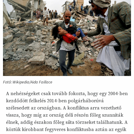
Fotó: Wikipedia/Aida Faillace
A nehézségeket csak tovább fokozta, hogy egy 2004-ben
kezdődött felkelés 2014-ben polgárháborúvá
szélesedett az országban. A konfliktus arra vezethető
vissza, hogy míg az ország déli részén főleg szunniták
élnek, addig északon főleg síita törzseket találhatunk. A
köztük kirobbant fegyveres konfliktusba aztán az egyik