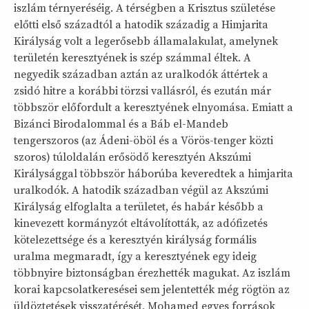
iszlám térnyeréséig. A térségben a Krisztus születése
előtti első századtól a hatodik századig a Himjarita
Királyság volt a legerősebb államalakulat, amelynek
területén keresztyének is szép számmal éltek. A
negyedik században aztán az uralkodók áttértek a
zsidó hitre a korábbi törzsi vallásról, és ezután már
többször előfordult a keresztyének elnyomása. Emiatt a
Bizánci Birodalommal és a Báb el-Mandeb
tengerszoros (az Ádeni-öböl és a Vörös-tenger közti
szoros) túloldalán erősödő keresztyén Akszúmi
Királysággal többször háborúba keveredtek a himjarita
uralkodók. A hatodik században végül az Akszúmi
Királyság elfoglalta a területet, és habár később a
kinevezett kormányzót eltávolították, az adófizetés
kötelezettsége és a keresztyén királyság formális
uralma megmaradt, így a keresztyének egy ideig
többnyire biztonságban érezhették magukat. Az iszlám
korai kapcsolatkeresései sem jelentették még rögtön az
üldöztetések visszatérését, Mohamed egyes források