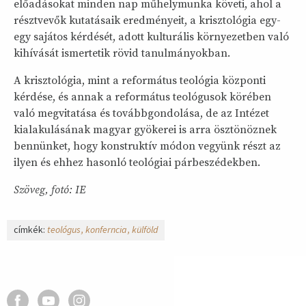
előadásokat minden nap műhelymunka követi, ahol a
résztvevők kutatásaik eredményeit, a krisztológia egy-
egy sajátos kérdését, adott kulturális környezetben való
kihívását ismertetik rövid tanulmányokban.
A krisztológia, mint a református teológia központi
kérdése, és annak a református teológusok körében
való megvitatása és továbbgondolása, de az Intézet
kialakulásának magyar gyökerei is arra ösztönöznek
bennünket, hogy konstruktív módon vegyünk részt az
ilyen és ehhez hasonló teológiai párbeszédekben.
Szöveg, fotó: IE
címkék:
teológus
konferncia
külföld