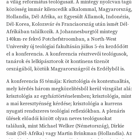
a világ református teológusait. A mintegy nyolcvan tagú
közösség immár kilencedik alkalommal, Magyarország,
Hollandia, Dél-Afrika, az Egyesült Államok, Indonézia,
Dél-Korea, Kolozsvár és Franciaország után ismét Dél-
Afrikában találkozik. A Johannesburgtól mintegy
140km-re fekvő Potchefstroomban, a North-West
University új teológiai fakultásán július 5-én kezdődött
el a konferencia. A konferencia résztvevői teológusok,
tanárok és lelkipásztorok öt kontinens tizenöt
országából, köztük Magyarországról és Erdélyből is.
A konferencia fő témája: Krisztológia és kontextualitás,
mely kérdés három megközelítésből kerül vizsgálat alá:
krisztológia az egyháztörténelemben; krisztológia, mint
a mai keresztyénség kérdése; krisztológia a kurrens
nyugati rendszeres teológiai reflexiókban. A plenáris
ülések előadói között olyan neves teológusokat
találunk, mint Michael Welker (Németország), Dirkie
Smit (Dél-Afrika) vagy Martin Brinkman (Hollandia). Az