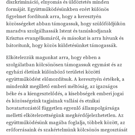
diszkrimináció, elnyomás és üldöztetés minden
formáját. Együttműködésünkben ezért különös
figyelmet fordítunk arra, hogy a keresztyén
közösségeket abban támogassuk, hogy szülőföldjükön
maradva szolgálhassák Istent és tanúskodjanak
Krisztus evangéliumáról, és másokat is arra hívunk és
bátorítunk, hogy közös küldetésünket támogassák.
Elkötelezzük magunkat arra, hogy ebben a
szolgálatban kölcsönösen támogassuk egymást és az
egyházi életünk különböző területei közötti
együttműködést előmozdítsuk. A keresztyén értékek, a
mindenkit megillető emberi méltóság, az igazságos
béke és a kiengesztelődés, a kisebbségek emberi jogai
és közösségeink tagjainak vallási és etnikai
hovatartozástól független egyenlő állampolgársága
melletti elkötelezettségünk megkérdőjelezhetetlen. Az
együttműködésünk magába foglalja, többek között, az
erőforrásaink és szakértelmünk kölcsönös megosztását