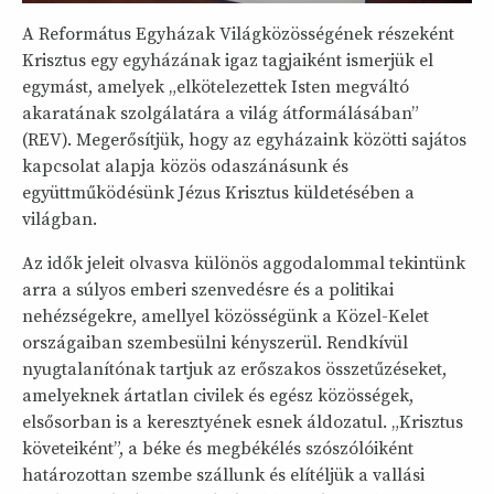
A Református Egyházak Világközösségének részeként
Krisztus egy egyházának igaz tagjaiként ismerjük el
egymást, amelyek „elkötelezettek Isten megváltó
akaratának szolgálatára a világ átformálásában”
(REV). Megerősítjük, hogy az egyházaink közötti sajátos
kapcsolat alapja közös odaszánásunk és
együttműködésünk Jézus Krisztus küldetésében a
világban.
Az idők jeleit olvasva különös aggodalommal tekintünk
arra a súlyos emberi szenvedésre és a politikai
nehézségekre, amellyel közösségünk a Közel-Kelet
országaiban szembesülni kényszerül. Rendkívül
nyugtalanítónak tartjuk az erőszakos összetűzéseket,
amelyeknek ártatlan civilek és egész közösségek,
elsősorban is a keresztyének esnek áldozatul. „Krisztus
követeiként”, a béke és megbékélés szószólóiként
határozottan szembe szállunk és elítéljük a vallási