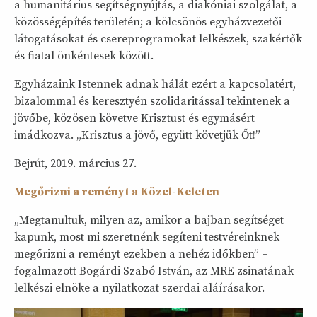
a humanitárius segítségnyújtás, a diakóniai szolgálat, a
közösségépítés területén; a kölcsönös egyházvezetői
látogatásokat és csereprogramokat lelkészek, szakértők
és fiatal önkéntesek között.
Egyházaink Istennek adnak hálát ezért a kapcsolatért,
bizalommal és keresztyén szolidaritással tekintenek a
jövőbe, közösen követve Krisztust és egymásért
imádkozva. „Krisztus a jövő, együtt követjük Őt!”
Bejrút, 2019. március 27.
Megőrizni a reményt a Közel-Keleten
„Megtanultuk, milyen az, amikor a bajban segítséget
kapunk, most mi szeretnénk segíteni testvéreinknek
megőrizni a reményt ezekben a nehéz időkben” –
fogalmazott Bogárdi Szabó István, az MRE zsinatának
lelkészi elnöke a nyilatkozat szerdai aláírásakor.