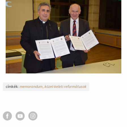
címkék:
memorandum
közel-keleti reformátusok