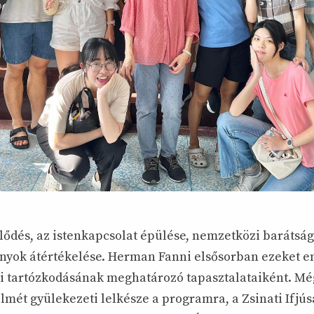
lődés, az istenkapcsolat épülése, nemzetközi barátság
zonyok átértékelése. Herman Fanni elsősorban ezeket e
ni tartózkodásának meghatározó tapasztalataiként. Még
yelmét gyülekezeti lelkésze a programra, a Zsinati Ifjú