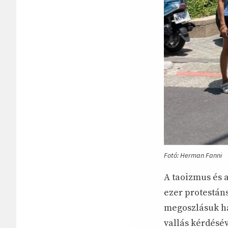
Fotó: Herman Fanni
A taoizmus és 
ezer protestáns
megoszlásuk ha
vallás kérdésé