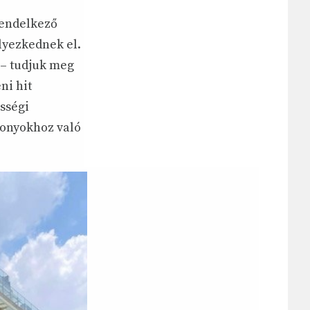
 rendelkező
lyezkednek el.
 – tudjuk meg
ni hit
sségi
zonyokhoz való