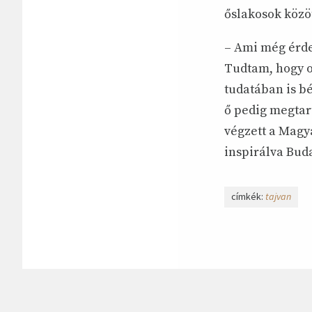
őslakosok közöt
– Ami még érdek
Tudtam, hogy o
tudatában is b
ő pedig megtar
végzett a Magy
inspirálva Buda
címkék:
tajvan