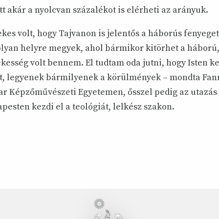
t akár a nyolcvan százalékot is elérheti az arányuk.
es volt, hogy Tajvanon is jelentős a háborús fenyeget
lyan helyre megyek, ahol bármikor kitörhet a háború
ékesség volt bennem. El tudtam oda jutni, hogy Isten 
t, legyenek bármilyenek a körülmények – mondta Fan
ar Képzőművészeti Egyetemen, ősszel pedig az utazás 
pesten kezdi el a teológiát, lelkész szakon.