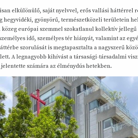
isan elkülönülő, saját nyelvvel, erős vallási háttérrel
ág hegyvidéki, gyönyörű, természetközeli területein he
n közeg európai szemmel szokatlanul kollektív jellegű
 személyes idő, személyes tér hiányát, valamint az egyé
ttérbe szorulását is megtapasztalta a nagyszerű közö
ett. A legnagyobb kihívást a társasági-társadalmi vis
jelentette számára az élménydús hetekben.