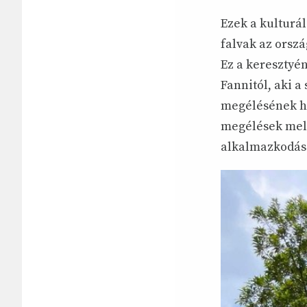
Ezek a kulturál
falvak az orsz
Ez a keresztyé
Fannitól, aki a
megélésének há
megélések mell
alkalmazkodás 