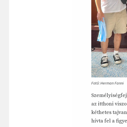
Fotó: Herman Fanni
Személyiségfej
az itthoni vis
kéthetes tajva
hívta fel a fig