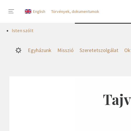
English
Törvények, dokumentumok
Isten szólt
Egyházunk
Misszió
Szeretetszolgálat
Ok
Tajv