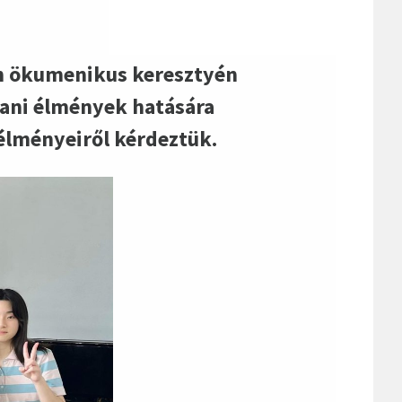
on ökumenikus keresztyén
jvani élmények hatására
 élményeiről kérdeztük.