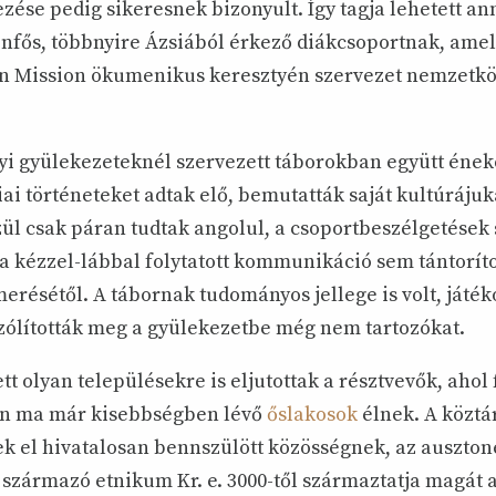
ezése pedig sikeresnek bizonyult. Így tagja lehetett an
nfős, többnyire Ázsiából érkező diákcsoportnak, amely
an Mission ökumenikus keresztyén szervezet nemzetköz
lyi gyülekezeteknél szervezett táborokban együtt ének
liai történeteket adtak elő, bemutatták saját kultúrájuk
ül csak páran tudtak angolul, a csoportbeszélgetések
 kézzel-lábbal folytatott kommunikáció sem tántorítot
ésétől. A tábornak tudományos jellege is volt, játéko
szólították meg a gyülekezetbe még nem tartozókat.
tt olyan településekre is eljutottak a résztvevők, ahol 
an ma már kisebbségben lévő
őslakosok
élnek. A köztá
ek el hivatalosan bennszülött közösségnek, az auszton
származó etnikum Kr. e. 3000-től származtatja magát a