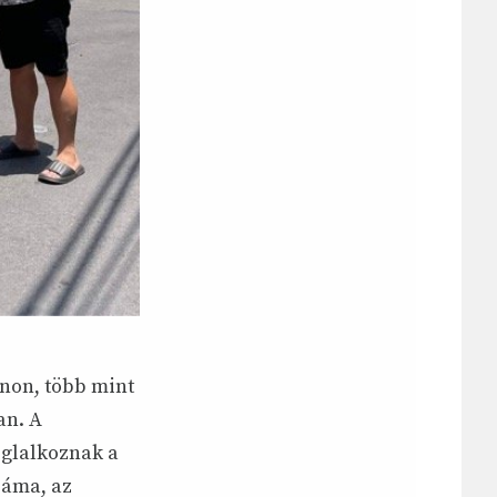
anon, több mint
an. A
glalkoznak a
záma, az