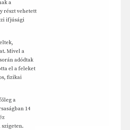
nak a
 részt vehetett
i ifjúsági
eltek,
at. Mivel a
 során adódtak
ta el a feleket
s, fizikai
főleg a
rsaságban 14
éz
 szigeten.