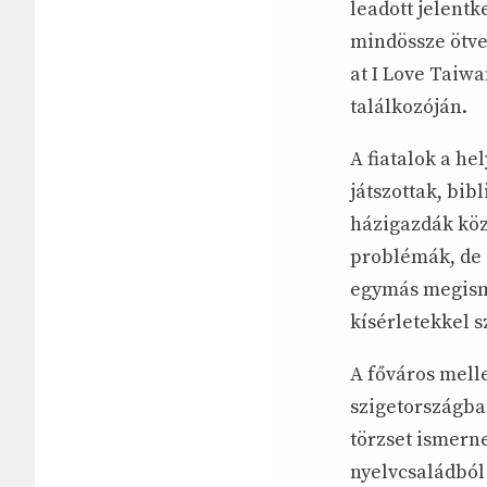
leadott jelentk
mindössze ötve
at I Love Taiw
találkozóján.
A fiatalok a he
játszottak, bib
házigazdák köz
problémák, de a
egymás megismer
kísérletekkel 
A főváros melle
szigetországb
törzset ismern
nyelvcsaládból 