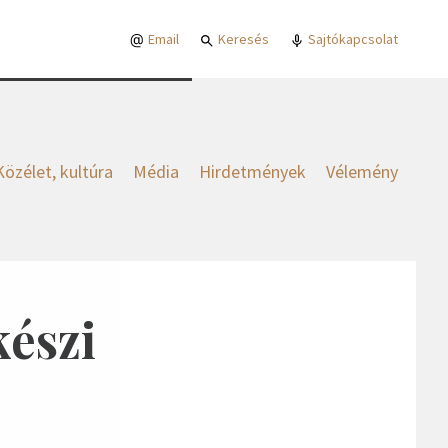
Email
Keresés
Sajtókapcsolat
Közélet, kultúra
Média
Hirdetmények
Vélemény
készi