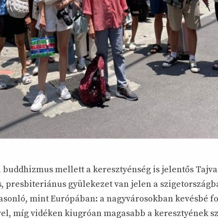
a buddhizmus mellett a keresztyénség is jelentős Tajv
, presbiteriánus gyülekezet van jelen a szigetországb
sonló, mint Európában: a nagyvárosokban kevésbé fo
vel, míg vidéken kiugróan magasabb a keresztyének s