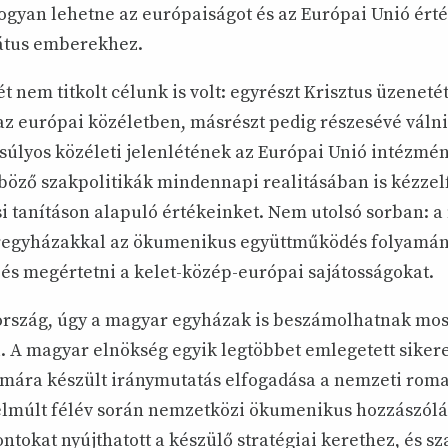
ogyan lehetne az európaiságot és az Európai Unió érté
átus emberekhez.
 nem titkolt célunk is volt: egyrészt Krisztus üzenetét
az európai közéletben, másrészt pedig részesévé válni
úlyos közéleti jelenlétének az Európai Unió intézmény
nböző szakpolitikák mindennapi realitásában is kézze
si tanításon alapuló értékeinket. Nem utolsó sorban: a
éregyházakkal az ökumenikus együttműködés folyamá
és megértetni a kelet-közép-európai sajátosságokat.
szág, úgy a magyar egyházak is beszámolhatnak most
 A magyar elnökség egyik legtöbbet emlegetett sikere
mára készült iránymutatás elfogadása a nemzeti roma
lmúlt félév során nemzetközi ökumenikus hozzászól
tokat nyújthatott a készülő stratégiai kerethez, és s