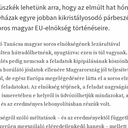
szkék lehetünk arra, hogy az elmúlt hat hón
yházak egyre jobban kikristályosodó párbes
soros magyar EU-elnökség történéseire.
ó Tanácsa magyar soros elnökségének lezárultával
en hátradőlhetnénk, nyugtázva: ezen is túl vagyunk.
és pedig nemcsak a feladatok kipipálásának köszön
a borúlátó jóslatok ellenére Magyarország jól teljesít
l, de egész Európa megelégedésére látta el a soros el
ó feladatokat. Az elnökség tétjének, a feladat nagyságá
 ismeretében e helyről is üdvözölhetjük mindazokat, 
 és az eredményes lebonyolításban részük volt.
kségről szóló méltatások – és az eredményektől függet
szerűen megszólaló elégedetlenkedő hangok – mellett