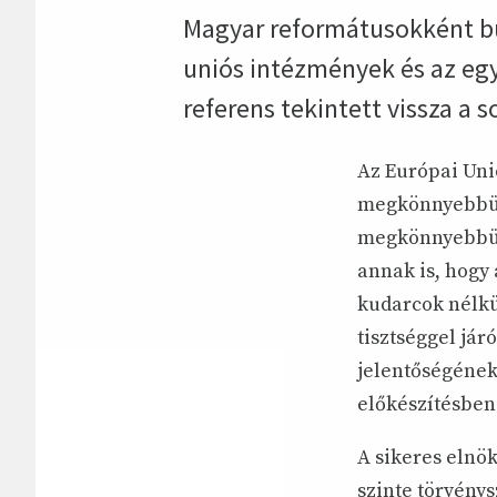
Magyar reformátusokként bü
uniós intézmények és az eg
referens tekintett vissza a 
Az Európai Uni
megkönnyebbült
megkönnyebbül
annak is, hogy 
kudarcok nélkü
tisztséggel jár
jelentőségének
előkészítésben
A sikeres elnö
szinte törvény