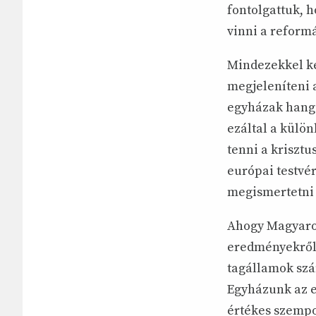
fontolgattuk, h
vinni a reform
Mindezekkel két
megjeleníteni 
egyházak hangs
ezáltal a külö
tenni a krisztu
európai testv
megismertetni 
Ahogy Magyaror
eredményekről.
tagállamok szá
Egyházunk az e
értékes szempon