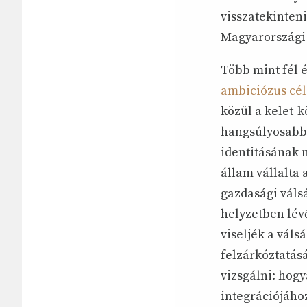
visszatekinten
Magyarországi
Több mint fél 
ambiciózus célo
közül a kelet-
hangsúlyosabba
identitásának
állam vállalta
gazdasági váls
helyzetben lév
viseljék a vál
felzárkóztatás
vizsgálni: hog
integrációjához