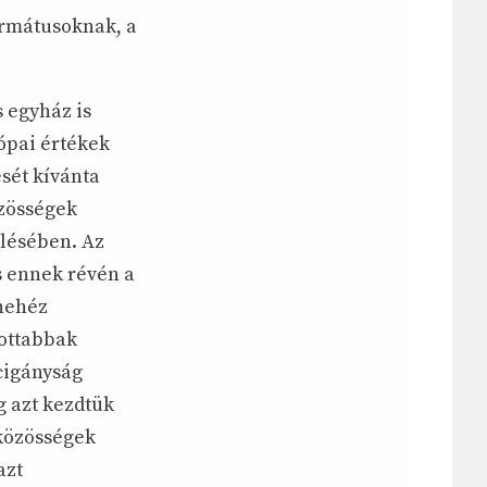
ormátusoknak, a
 egyház is
rópai értékek
sét kívánta
özösségek
lésében. Az
s ennek révén a
 nehéz
tottabbak
cigányság
g azt kezdtük
 közösségek
azt