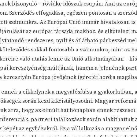
esnek bizonyuló – rövidke időszak csupán. Ami az eur
aboni Szerződés elfogadása, egészen pontosan a szerződ
itott számunkra. Az Európai Unió immár hivatalosan is
járulását az európai társadalmakhoz, és elkötelezi m
ytatandó rendszeres, nyílt és átlátható párbeszéd mell
lköteleződés sokkal fontosabb a számunkra, mint az E
kereire való utalás lenne az Unió alkotmányában – hi
pai keresztyénség múltjának, hanem a jelenének part
 a keresztyén Európa jövőjének ígéretét hordja magába
t ennek a cikkelynek a megvalósítása a gyakorlatban, 
ökségek során kezd kikristályosodni. Magyar reform
nk arra, hogy az elmúlt hat hónapban ennek részesei 
nferenciák, partneri találkozások során alakíthattuk 
 képét az egyházakról. Ez a vállalkozás a magyar eln