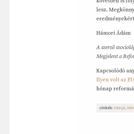
követően is fol
lesz. Megkönny
eredményekért,
Hámori Ádám
A szerző szociol
Megjelent a Refo
Kapcsolódó an
Ilyen volt az 
hónap reformá
címkék:
interjú
hám