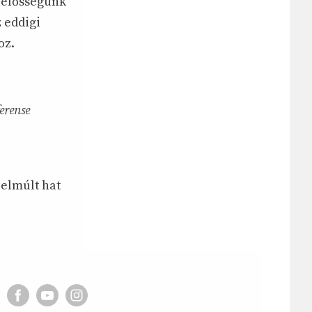
elelősségünk
 eddigi
oz.
erense
 elmúlt hat