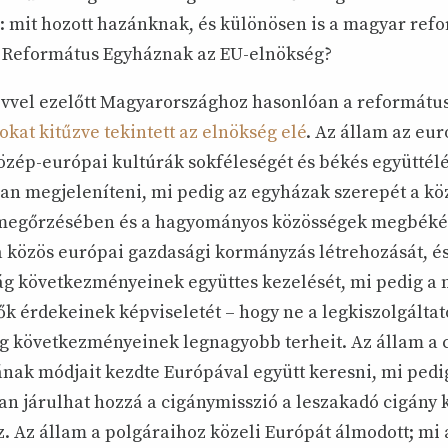
i: mit hozott hazánknak, és különösen is a magyar ref
 Református Egyháznak az EU-elnökség?
évvel ezelőtt Magyarországhoz hasonlóan a református
kat kitűzve tekintett az elnökség elé
. Az állam az eu
közép-európai kultúrák sokféleségét és békés együttélé
n megjeleníteni, mi pedig az egyházak szerepét a k
 megőrzésében és a hagyományos közösségek megbéké
 a közös európai gazdasági kormányzás létrehozását, é
ág következményeinek együttes kezelését, mi pedig a
ők érdekeinek képviseletét – hogy ne a legkiszolgálta
ság következményeinek legnagyobb terheit. Az állam a 
ának módjait kezdte Európával együtt keresni, mi pedi
yan járulhat hozzá a cigánymisszió a leszakadó cigány
. Az állam a polgáraihoz közeli Európát álmodott; mi 