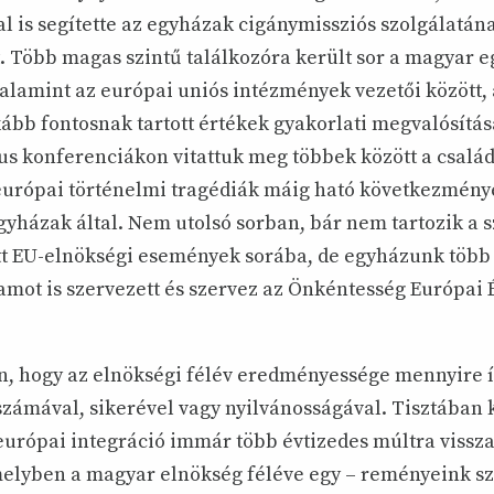
l is segítette az egyházak cigánymissziós szolgálatán
 Több magas szintű találkozóra került sor a magyar 
valamint az európai uniós intézmények vezetői között, 
ább fontosnak tartott értékek gyakorlati megvalósítás
s konferenciákon vitattuk meg többek között a család
európai történelmi tragédiák máig ható következmény
gyházak által. Nem utolsó sorban, bár nem tartozik a 
t EU-elnökségi események sorába, de egyházunk több
amot is szervezett és szervez az Önkéntesség Európai
, hogy az elnökségi félév eredményessége mennyire í
zámával, sikerével vagy nyilvánosságával. Tisztában 
 európai integráció immár több évtizedes múltra vissz
melyben a magyar elnökség féléve egy – reményeink s