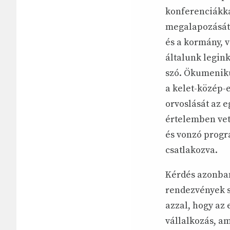
konferenciákka
megalapozását.
és a kormány, 
általunk legink
szó. Ökumeniku
a kelet-közép-
orvoslását az e
értelemben vet
és vonzó progr
csatlakozva.
Kérdés azonban
rendezvények s
azzal, hogy az
vállalkozás, a