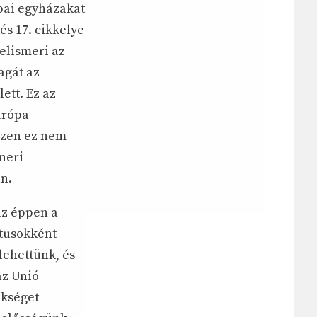
ópai egyházakat
és 17. cikkelye
 elismeri az
agát az
ett. Ez az
urópa
szen ez nem
neri
n.
az éppen a
átusokként
lehettünk, és
az Unió
ökséget