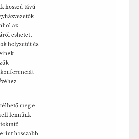
ak hosszú távú
egyházvezetők
ahol az
áról eshetett
ok helyzetét és
einek
szűk
 konferenciát
 Évéhez
télhető meg e
kell lennünk
atekintő
zerint hosszabb