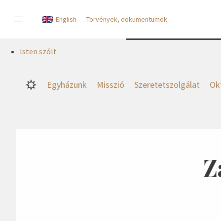
English
Törvények, dokumentumok
Isten szólt
Egyházunk
Misszió
Szeretetszolgálat
Ok
Z