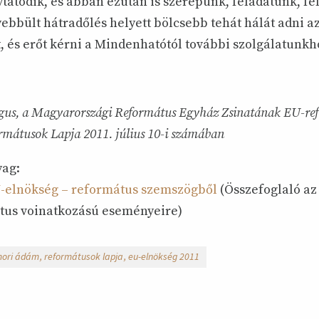
ytatódik, és abban ezután is szerepünk, feladatunk, f
ebbült hátradőlés helyett bölcsebb tehát hálát adni az
 és erőt kérni a Mindenhatótól további szolgálatunkh
ógus, a Magyarországi Református Egyház Zsinatának EU-ref
rmátusok Lapja 2011. július 10-i számában
yag:
EU-elnökség – református szemszögből
(Összefoglaló az
tus voinatkozású eseményeire)
ori ádám
reformátusok lapja
eu-elnökség 2011