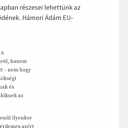
apban részesei lehettünk az
zédének. Hámori Ádám EU-
 A
hető, hanem
ett – nem hogy
nökségi
nak és
akiknek az
lenül ilyenkor
 érdemes azért