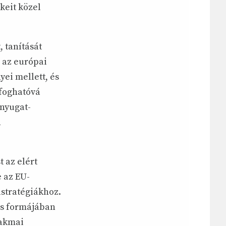
keit közel
, tanítását
 az európai
ei mellett, és
lfoghatóvá
 nyugat-
n
 az elért
 az EU-
stratégiákhoz.
ás formájában
zakmai