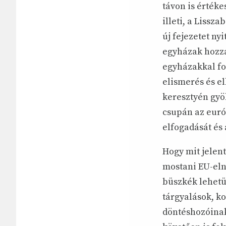
távon is érték
illeti, a Lissz
új fejezetet ny
egyházak hozzá
egyházakkal fol
elismerés és e
keresztyén gyö
csupán az euró
elfogadását és
Hogy mit jelen
mostani EU-eln
büszkék lehetü
tárgyalások, ko
döntéshozóinak