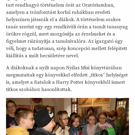
tart rendhagyó történelem órát az Oratóriumban,
amelyen a trónfosztást korhű ruhákban eredeti
helyszínen játsszák el a diákok. A történelem szakos
tanár szerint egy-egy rendkívüli órán a tanult tananyag
örökre rögzül, mert mozgósítja az érzelmeket és a
figyelmet ráirányítja a tanulnivalóra. Az igazgató úgy
véli, hogy a tudatosan, szép koncepció mellett felépített
kiállítás a múlt becsületére nevel.
A diákoknak a nyílt napon Nyilas Misi könyvtárában
megmutattak egy könyvekkel elfedett „titkos” helyiséget
is, amelyet a fiatalok a Harry Potter könyvekből ismert
titkos szobához hasonlítottak.