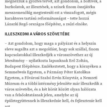
megnézzük a győztes tervet, azt gondolom, a boltívek, a
burkolatok, az illesztések, a színek finom összjátéka
messzemenőkig megtestesíti ezt a visszafogott, mégis
karakteres tartású reformátusságot – tette hozzá
Lánszki Regő országos főépítész, a zsűri elnöke.
ILLESZKEDNI A VÁROS SZÖVETÉBE
– Azt gondolom, hogy maga a pályázat és a helyszín
eleve sugallta azt a megoldást, hogy sok szállal, finom
kapcsolatokkal illeszkedjék a városszövethez az új
létesítmény – nyilatkozta lapunknak Erő Zoltán,
Budapest főépítésze. Emlékeztetett, hogy a környéken a
Semmelweis Egyetem, a Pázmány Péter Katolikus
Egyetem, a Fővárosi Szabó Ervin Könyvtár, a Nemzeti
Múzeum és a többi intézmény jelenléte már illeszkedik a
város szövetébe, és a két körút között olyan hálózata
van a felsőoktatásnak jelen, amelybe az új
épületegyüttesnek is illeszkednie kell, és fejlesztenie kell
azt.