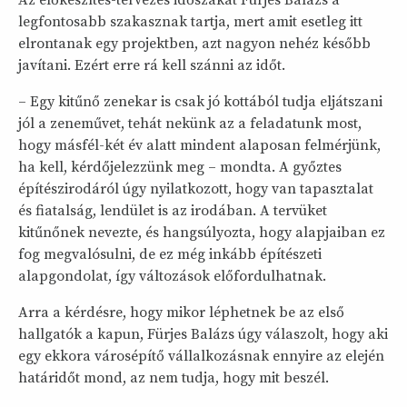
Az előkészítés-tervezés időszakát Fürjes Balázs a
legfontosabb szakasznak tartja, mert amit esetleg itt
elrontanak egy projektben, azt nagyon nehéz később
javítani. Ezért erre rá kell szánni az időt.
– Egy kitűnő zenekar is csak jó kottából tudja eljátszani
jól a zeneművet, tehát nekünk az a feladatunk most,
hogy másfél-két év alatt mindent alaposan felmérjünk,
ha kell, kérdőjelezzünk meg – mondta. A győztes
építészirodáról úgy nyilatkozott, hogy van tapasztalat
és fiatalság, lendület is az irodában. A tervüket
kitűnőnek nevezte, és hangsúlyozta, hogy alapjaiban ez
fog megvalósulni, de ez még inkább építészeti
alapgondolat, így változások előfordulhatnak.
Arra a kérdésre, hogy mikor léphetnek be az első
hallgatók a kapun, Fürjes Balázs úgy válaszolt, hogy aki
egy ekkora városépítő vállalkozásnak ennyire az elején
határidőt mond, az nem tudja, hogy mit beszél.