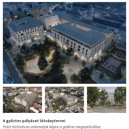
A győztes pályázat látványtervei
Fotó: Kattintson valamelyik képre a galéria megnyitásához