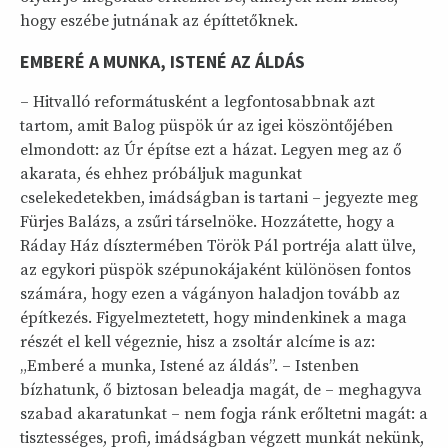
hogy eszébe jutnának az építtetőknek.
EMBERÉ A MUNKA, ISTENÉ AZ ÁLDÁS
– Hitvalló reformátusként a legfontosabbnak azt
tartom, amit Balog püspök úr az igei köszöntőjében
elmondott: az Úr építse ezt a házat. Legyen meg az ő
akarata, és ehhez próbáljuk magunkat
cselekedetekben, imádságban is tartani – jegyezte meg
Fürjes Balázs, a zsűri társelnöke. Hozzátette, hogy a
Ráday Ház dísztermében Török Pál portréja alatt ülve,
az egykori püspök szépunokájaként különösen fontos
számára, hogy ezen a vágányon haladjon tovább az
építkezés. Figyelmeztetett, hogy mindenkinek a maga
részét el kell végeznie, hisz a zsoltár alcíme is az:
„Emberé a munka, Istené az áldás”. – Istenben
bízhatunk, ő biztosan beleadja magát, de – meghagyva
szabad akaratunkat – nem fogja ránk erőltetni magát: a
tisztességes, profi, imádságban végzett munkát nekünk,