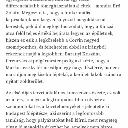
differenciáltabb tömeghasználattal éltek – mondta Erő
Zoltán. Megosztotta, hogy a funkcionális
kapcsolatokban kiegyensúlyozott megoldásokat
kerestek, például megfogalmazódott, hogy a Kinizsi
utca felől teljes értékű bejárata legyen az épületnek,
hiszen ez esik a legközelebb a Corvin negyed
csomóponthoz, és feltehetően ebből az irányból
érkeznek majd a legtöbben. Baranyi Krisztina
ferencvárosi polgármester pedig azt kérte, hogy a
Markusovszky tér ne váljon egy nagy dísztérré, hanem
maradjon meg kisebb léptékű, a kerületi lakók számára
nyitott zöldterület.
Az első díjas tervet általános konszenzus övezte, ez volt
az a terv, amelyik a legfrappánsabban ötvözte a
szempontokat és a követelményeket – jelentette ki
Budapest főépítésze, aki szerint a legfontosabb
tanulság, hogy pályázatokat kell kiírni, mert rengeteg
olyan jó megoldás érkezhet be, amelyek nem biztos,