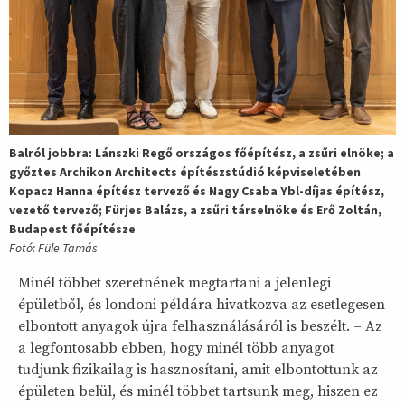
Balról jobbra: Lánszki Regő országos főépítész, a zsűri elnöke; a
győztes Archikon Architects építészstúdió képviseletében
Kopacz Hanna építész tervező és Nagy Csaba Ybl-díjas építész,
vezető tervező; Fürjes Balázs, a zsűri társelnöke és Erő Zoltán,
Budapest főépítésze
Fotó: Füle Tamás
Minél többet szeretnének megtartani a jelenlegi
épületből, és londoni példára hivatkozva az esetlegesen
elbontott anyagok újra felhasználásáról is beszélt. – Az
a legfontosabb ebben, hogy minél több anyagot
tudjunk fizikailag is hasznosítani, amit elbontottunk az
épületen belül, és minél többet tartsunk meg, hiszen ez