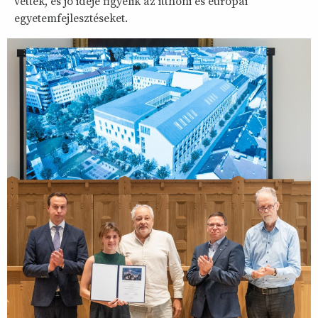
vettek, és jó ideje figyelik az itthoni és európai
egyetemfejlesztéseket.