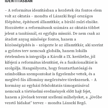
IDENTITÁSBAN
– A református identitásban a kezdetek óta fontos elem
volt az oktatás – mondta el Lánszki Regő országos
főépítész, építészeti államtitkár, a bíráló zsűri elnöke.
Hozzátette: a reformátusok számára az oktatás többet
jelent a tanításnál, ez egyfajta misszió. De nem csak az
átadott anyag minősége fontos, hanem a
közösségépítés is – szögezte le az államtitkár, aki szerint
a győztes terv nemcsak globális, hanem lokális
értelemben is integrálja a Károlit a IX. kerületbe, jól
kifejezi a református identitást, és a funkcionalitást is
szolgálja. Hangsúlyozta, hogy fenntarthatósági és
szimbolikus szempontokat is figyelembe vettek, és a
meglévő fás állomány megőrzésére törekszenek. – A
kormány az egyházi felsőoktatás támogatásával
nemcsak a történelmi eredmények előtt hajt fejet,
hanem a jövőnek teremt szellemi műhelyeket, a „jövőbe
vezető hidakat” tervez – mondta Lánszki Regő.