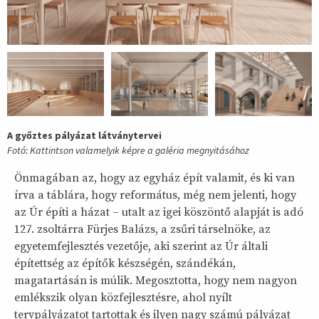
A győztes pályázat látványtervei
Fotó: Kattintson valamelyik képre a galéria megnyitásához
Önmagában az, hogy az egyház épít valamit, és ki van
írva a táblára, hogy református, még nem jelenti, hogy
az Úr építi a házat – utalt az igei köszöntő alapját is adó
127. zsoltárra Fürjes Balázs, a zsűri társelnöke, az
egyetemfejlesztés vezetője, aki szerint az Úr általi
építettség az építők készségén, szándékán,
magatartásán is múlik. Megosztotta, hogy nem nagyon
emlékszik olyan közfejlesztésre, ahol nyílt
tervpályázatot tartottak és ilyen nagy számú pályázat