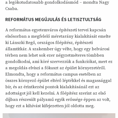
a legökotudatosabb gondolkodásmód – mondta Nagy
Csaba.
REFORMÁTUS MEGÚJULÁS ÉS LETISZTULTSÁG
A református egyetemváros építészeti tervei kapcsán
elsősorban a megfelelő méretarány kialakítását emelte
ki Lánszki Regő, országos főépítész, építészeti
államtitkár. A szakember úgy vélte, hogy egy belvárosi
térben nem lehet sok ezer négyzetméteres tömbben
gondolkodni, ami köré szervezzük a funkciókat, mert ez
a megoldás elviszi a fókuszt az épület környezetéről.
Elmondta, hogy a református campus esetében az
összes környező épület eltérő léptékkel és magassággal
bír, és az érintkezési pontok kialakításánál ezt az
adottságot jól kell kezelni. A főépítész szerint az első
díjban részesült pályamű egyik erőssége éppen az volt,
hogy ezt a kihívást kifejezetten jól oldotta meg.