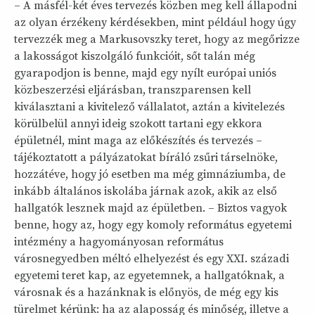
– A másfél-két éves tervezés közben meg kell állapodni
az olyan érzékeny kérdésekben, mint például hogy úgy
tervezzék meg a Markusovszky teret, hogy az megőrizze
a lakosságot kiszolgáló funkcióit, sőt talán még
gyarapodjon is benne, majd egy nyílt európai uniós
közbeszerzési eljárásban, transzparensen kell
kiválasztani a kivitelező vállalatot, aztán a kivitelezés
körülbelül annyi ideig szokott tartani egy ekkora
épületnél, mint maga az előkészítés és tervezés –
tájékoztatott a pályázatokat bíráló zsűri társelnöke,
hozzátéve, hogy jó esetben ma még gimnáziumba, de
inkább általános iskolába járnak azok, akik az első
hallgatók lesznek majd az épületben. – Biztos vagyok
benne, hogy az, hogy egy komoly református egyetemi
intézmény a hagyományosan református
városnegyedben méltó elhelyezést és egy XXI. századi
egyetemi teret kap, az egyetemnek, a hallgatóknak, a
városnak és a hazánknak is előnyös, de még egy kis
türelmet kérünk: ha az alaposság és minőség, illetve a