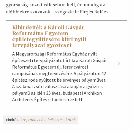
gyorsaság között választani kell, én mindig az
előbbiekre szavazok – szögezte le Fürjes Balázs.
Kihirdették a Károli Gáspár
Református Egyetem
épületegyüttesére kiírt nyílt
tervpályázat győztesét
A Magyarországi Református Egyház nyílt
építészeti tervpályázatot írt ki a Károli Gáspár
Református Egyetem új, ferencvárosi
campusának megtervezésére. A pályázaton 42
építésziroda nyújtott be érvényes pályaművet.
A szakmai zsűri választása alapján a győztes
pályamű az idén 35 éves, budapesti Archikon
Architects Építészstudió terve lett.
címkék:
kre
ráday ház
fejlesztés
károli