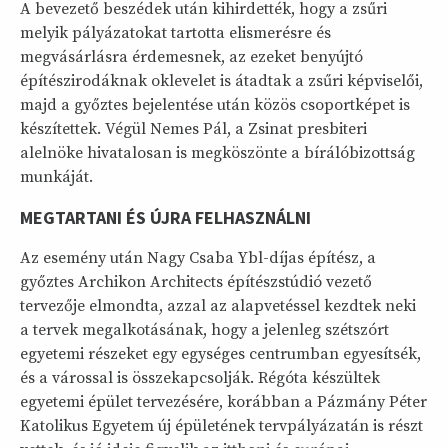
A bevezető beszédek után kihirdették, hogy a zsűri
melyik pályázatokat tartotta elismerésre és
megvásárlásra érdemesnek, az ezeket benyújtó
építészirodáknak oklevelet is átadtak a zsűri képviselői,
majd a győztes bejelentése után közös csoportképet is
készítettek. Végül Nemes Pál, a Zsinat presbiteri
alelnöke hivatalosan is megköszönte a bírálóbizottság
munkáját.
MEGTARTANI ÉS ÚJRA FELHASZNÁLNI
Az esemény után Nagy Csaba Ybl-díjas építész, a
győztes Archikon Architects építészstúdió vezető
tervezője elmondta, azzal az alapvetéssel kezdtek neki
a tervek megalkotásának, hogy a jelenleg szétszórt
egyetemi részeket egy egységes centrumban egyesítsék,
és a várossal is összekapcsolják. Régóta készültek
egyetemi épület tervezésére, korábban a Pázmány Péter
Katolikus Egyetem új épületének tervpályázatán is részt