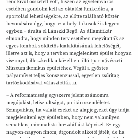
rendkívül összetett volt, hiszen az egyetemváros
esetében gondolni kell az oktatási funkciókra, a
sportolási lehetőségekre, az előtte található köztér
bevonására úgy, hogy az a helyi lakosoké is legyen
egyben – árulta el Lánszki Regő. Az államtitkár
elmondta, hogy minden terv esetében megvitatták az
egyes tömbök zöldtetős kialakításának lehetőségét,
illetve azt is, hogy a tervben megjelenített épület hogyan
viszonyul, illeszkedik a közelben álló Iparművészeti
Múzeum ikonikus épületéhez. Végül a győztes
pályaművet teljes konszenzussal, egyetlen zsűritag
tartózkodásával választották ki.
– A reformátusság egyszerre jelent számomra
megújulást, letisztultságot, puritán szemléletet.
Szimpatikus, ha valaki ezeket az alapjegyeket úgy tudja
megjeleníteni egy épületben, hogy nem valamilyen
sematikus, minimalista hozzáállást képvisel. Ez egy
nagyon-nagyon finom, átgondolt alkotói játék, de ha