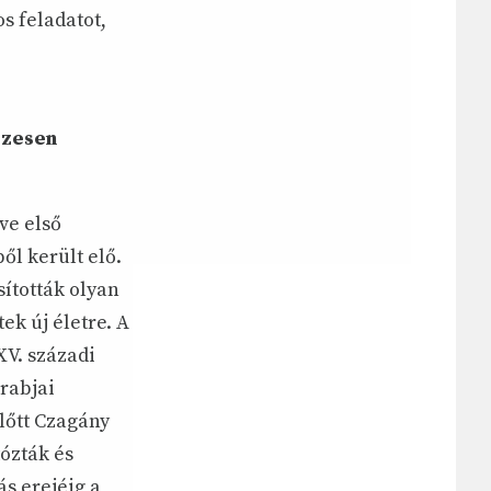
 feladatot,
szesen
ve első
ől került elő.
ították olyan
k új életre. A
XV. századi
rabjai
lőtt Czagány
tózták és
s erejéig a