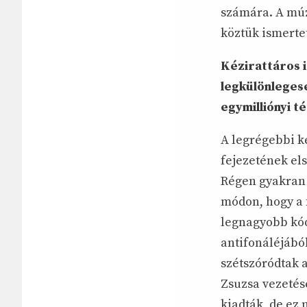
számára. A múz
köztük ismerte
Kézirattáros i
legkülönleges
egymilliónyi t
A legrégebbi k
fejezetének els
Régen gyakran 
módon, hogy a 
legnagyobb kód
antifonáléjábó
szétszóródtak 
Zsuzsa vezetésé
kiadták, de ez