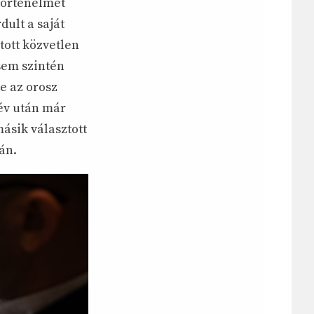
 történelmet
ult a saját
ott közvetlen
sem szintén
e az orosz
lév után már
ásik választott
án.