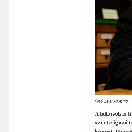
Fotó: Zelenka Attila
A laikusok is 
szerteágazó t
képest. Beava