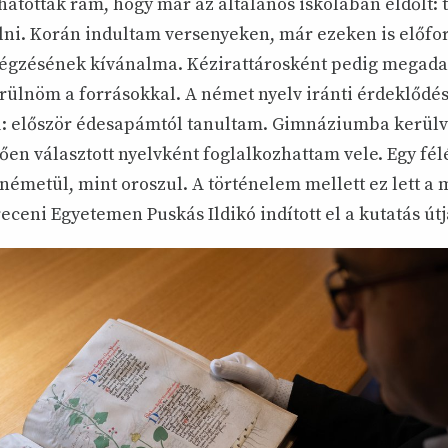
hatottak rám, hogy már az általános iskolában eldőlt:
lni. Korán indultam versenyeken, már ezeken is előford
gzésének kívánalma. Kézirattárosként pedig megadat
rülnöm a forrásokkal. A német nyelv iránti érdeklődé
ű: először édesapámtól tanultam. Gimnáziumba kerülv
ően választott nyelvként foglalkozhattam vele. Egy fé
émetül, mint oroszul. A történelem mellett ez lett a m
ceni Egyetemen Puskás Ildikó indított el a kutatás útj