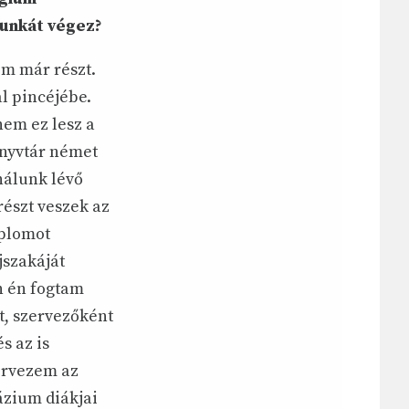
unkát végez?
m már részt.
l pincéjébe.
nem ez lesz a
önyvtár német
nálunk lévő
észt veszek az
mplomot
jszakáját
n én fogtam
t, szervezőként
s az is
ervezem az
ázium diákjai