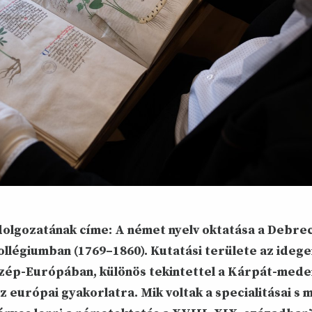
dolgozatának címe: A német nyelv oktatása a Debre
llégiumban (1769–1860). Kutatási területe az idege
özép-Európában, különös tekintettel a Kárpát-med
az európai gyakorlatra. Mik voltak a specialitásai s 