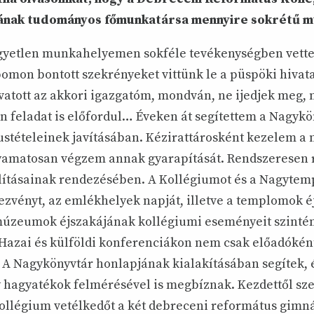
nak tudományos főmunkatársa mennyire sokrétű m
egyetlen munkahelyemen sokféle tevékenységben vette
mon bontott szekrényeket vittünk le a püspöki hivata
vatott az akkori igazgatóm, mondván, ne ijedjek meg, 
en feladat is előfordul… Éveken át segítettem a Nagyk
ustételeinek javításában. Kézirattárosként kezelem a 
lyamatosan végzem annak gyarapítását. Rendszeresen r
lításainak rendezésében. A Kollégiumot és a Nagyte
zvényt, az emlékhelyek napját, illetve a templomok é
úzeumok éjszakájának kollégiumi eseményeit szinté
. Hazai és külföldi konferenciákon nem csak előadókén
. A Nagykönyvtár honlapjának kialakításában segítek, é
y hagyatékok felmérésével is megbíznak. Kezdettől sz
ollégium vetélkedőt a két debreceni református gimn