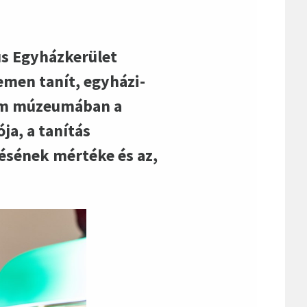
us Egyházkerület
men tanít, egyházi-
ium múzeumában a
ja, a tanítás
désének mértéke és az,