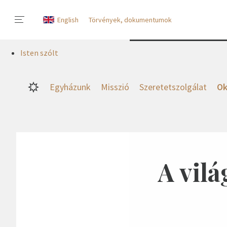
English
Törvények, dokumentumok
Isten szólt
Egyházunk
Misszió
Szeretetszolgálat
Ok
A vilá