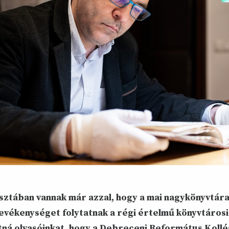
tisztában vannak már azzal, hogy a mai nagykönyvtár
evékenységet folytatnak a régi értelmű könyvtáros
tná olvasóinkat, hogy a Debreceni Református Koll