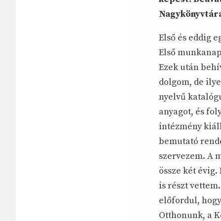
Nagykönyvtárá
Első és eddig 
Első munkanapo
Ezek után behí
dolgom, de ily
nyelvű katalóg
anyagot, és fo
intézmény kiál
bemutató rende
szervezem. A m
össze két évig
is részt vettem
előfordul, hog
Otthonunk, a K