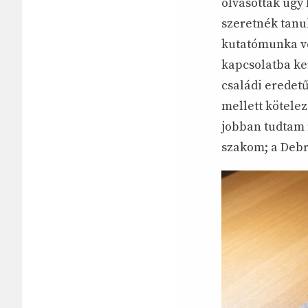
olvasottak úgy 
szeretnék tanu
kutatómunka vé
kapcsolatba ke
családi eredet
mellett kötelez
jobban tudtam n
szakom; a Debre