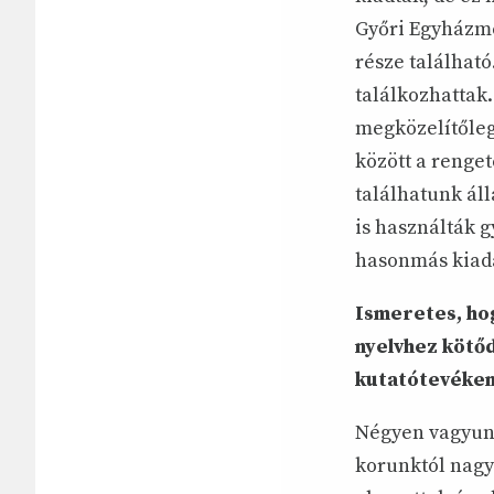
Győri Egyházme
része található
találkozhattak
megközelítőleg
között a renget
találhatunk ál
is használták 
hasonmás kiadá
Ismeretes, hog
nyelvhez kötő
kutatótevéken
Négyen vagyunk
korunktól nagy