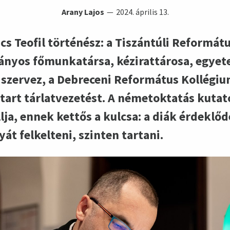
Arany Lajos
2024. április 13.
s Teofil történész: a Tiszántúli Reformát
yos főmunkatársa, kézirattárosa, egyete
t szervez, a Debreceni Református Kollég
art tárlatvezetést. A németoktatás kutató
ja, ennek kettős a kulcsa: a diák érdeklő
t felkelteni, szinten tartani.