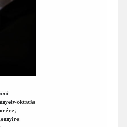
ceni
nnyelv-oktatás
encére,
mennyire