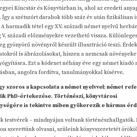
gyei Kincstár és Könyvtárban is, ahol az eredeti any
. Így a szétszórt darabok több száz év után fizikálisan i
. A harmadik tétel egy XV. századi német nyelvű herbá
 V. századi előzményekre vezethető vissza. Különleges
eg gyönyörű növényről készült illusztráció teszi. Érd
latokról is ábrázolásokat, hiszen a nemcsak növényeke
gyógyításra. Ezt a kódexet néhány éve egy német kiadó
sban, angolra fordítva, tanulmányokkal kísérve.
y szoros a kapcsolata a német nyelvvel: német refe
dik PhD-értekezése. Történészi, könyvtárosi
ységére is tekintve miben gyökerezik e hármas ér
 testvérek – mindnyájan voltunk történészhallgatók. 
on szerettünk olvasni, szüleink könyvszeretetét örökö