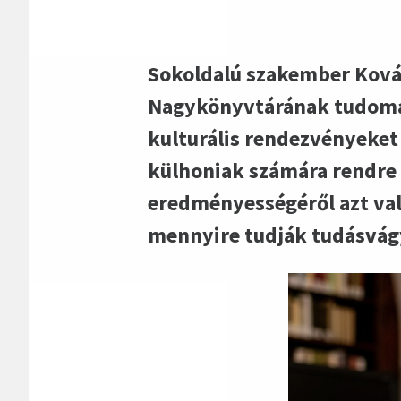
Sokoldalú szakember Kovác
Nagykönyvtárának tudomán
kulturális rendezvényeke
külhoniak számára rendre t
eredményességéről azt vall
mennyire tudják tudásvágyá