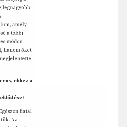
ag legnagyobb
s
rium, amely
sé a többi
ekes módon
t, hanem őket
 megjelentette
rens, ehhez a
deklődése?
Egészen fiatal
ltük. Az