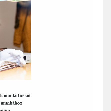
ak munkatársai
i munkához
égium