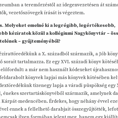
eumban a teremőrzéstől az idegenvezetésen át számos
tők, vezetőszövegek írását is végeztem.
s. Melyeket emelné ki a legrégibb, legértékesebb,
ebb kéziratok közül a kollégiumi Nagykönyvtár – ös
ételének – gyűjteményéből?
ézirattöredékünk a X. századból származik, a Jób köny
ő sorait tartalmazza. Ez egy XVI. századi könyv kötéséb
előfordult: a már nem használt kódexeket újrahasznos
feldarabolt könyvek lapjai más könyvek kötésében kelte
extöredékünk tizenegy lapja a váradi püspökség egy 
l, énekes szertartáskönyvéből származik, amelynek da
a Kárpát-medencében. Érdekes, hogy néhány évvel eze
vel ennek a fellelhető darabjait összegyűjtötték, lefo
 nemcsak ilyen formában jelent meg, hanem egy kiállítá