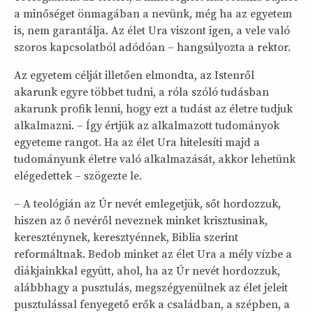
a minőséget önmagában a nevünk, még ha az egyetem
is, nem garantálja. Az élet Ura viszont igen, a vele való
szoros kapcsolatból adódóan – hangsúlyozta a rektor.
Az egyetem célját illetően elmondta, az Istenről
akarunk egyre többet tudni, a róla szóló tudásban
akarunk profik lenni, hogy ezt a tudást az életre tudjuk
alkalmazni. – Így értjük az alkalmazott tudományok
egyeteme rangot. Ha az élet Ura hitelesíti majd a
tudományunk életre való alkalmazását, akkor lehetünk
elégedettek – szögezte le.
– A teológián az Úr nevét emlegetjük, sőt hordozzuk,
hiszen az ő nevéről neveznek minket krisztusinak,
kereszténynek, keresztyénnek, Biblia szerint
reformáltnak. Bedob minket az élet Ura a mély vízbe a
diákjainkkal együtt, ahol, ha az Úr nevét hordozzuk,
alábbhagy a pusztulás, megszégyenülnek az élet jeleit
pusztulással fenyegető erők a családban, a szépben, a