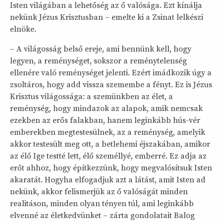
Isten világában a lehetőség az ő valósága. Ezt kínálja
nekünk Jézus Krisztusban – emelte ki a Zsinat lelkészi
elnöke.
– A világosság belső ereje, ami bennünk kell, hogy
legyen, a reménységet, sokszor a reménytelenség
ellenére való reménységet jelenti. Ezért imádkozik úgy a
zsoltáros, hogy add vissza szemembe a fényt. Ez is Jézus
Krisztus világossága: a szemünkben az élet, a
reménység, hogy mindazok az alapok, amik nemcsak
ezekben az erős falakban, hanem leginkább hús-vér
emberekben megtestesülnek, az a reménység, amelyik
akkor testesült meg ott, a betlehemi éjszakában, amikor
az élő Ige testté lett, élő személlyé, emberré. Ez adja az
erőt ahhoz, hogy építkezzünk, hogy megvalósítsuk Isten
akaratát. Hogyha elfogadjuk azt a látást, amit Isten ad
nekünk, akkor felismerjük az ő valóságát minden
realitáson, minden olyan tényen túl, ami leginkább
elvenné az életkedvünket – zárta gondolatait Balog