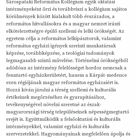
Sárospataki Református Kollégium egyik oktatási
intézményeként őrzi és továbbviszi a kollégium sajátos
körülmények között kialakult több évszázados, a
református hitvallásokra és a magyar nemzet iránti
elkötelezettségre épülő szellemi és lelki örökségét. Az
egyetem célja a református lelkipásztorok, valamint
református egyházi igények szerinti munkatársak
képzése, továbbképzése, a teológiai tudományok
legmagasabb szintű művelése. Történelmi örökségéből
adódóan az intézmény felelősséget hordoz nemcsak a
fenntartó egyházkerületért, hanem a Kárpát-medence
ezen régiójának magyar református egyházaiért is.
Hozzá kíván járulni a térség szellemi és kulturális
értékeinek megőrzéséhez és gyarapításához,
tevékenységével növelni szeretné az észak-
magyarországi térség településeinek népességmegtartó
erejét is. Együttműködik a felsőoktatási és kulturális
intézményekkel, valamint egyházi és kulturális
szervezetekkel. Hagyományainak megfelelően ápolja és