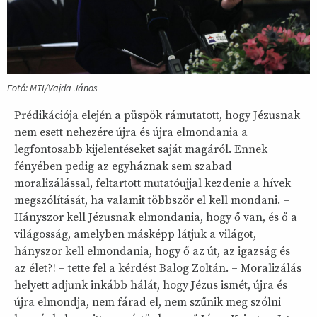
Fotó: MTI/Vajda János
Prédikációja elején a püspök rámutatott, hogy Jézusnak
nem esett nehezére újra és újra elmondania a
legfontosabb kijelentéseket saját magáról. Ennek
fényében pedig az egyháznak sem szabad
moralizálással, feltartott mutatóujjal kezdenie a hívek
megszólítását, ha valamit többször el kell mondani. –
Hányszor kell Jézusnak elmondania, hogy ő van, és ő a
világosság, amelyben másképp látjuk a világot,
hányszor kell elmondania, hogy ő az út, az igazság és
az élet?! – tette fel a kérdést Balog Zoltán. – Moralizálás
helyett adjunk inkább hálát, hogy Jézus ismét, újra és
újra elmondja, nem fárad el, nem szűnik meg szólni