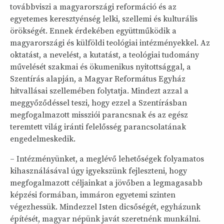
továbbviszi a magyarországi reformáció és az
egyetemes keresztyénség lelki, szellemi és kulturális
örökségét. Ennek érdekében együttműködik a
magyarországi és külföldi teológiai intézményekkel. Az
oktatást, a nevelést, a kutatást, a teológiai tudomány
művelését szakmai és ökumenikus nyitottsággal, a
Szentírás alapján, a Magyar Református Egyház
hitvallásai szellemében folytatja. Mindezt azzal a
meggyőződéssel teszi, hogy ezzel a Szentírásban
megfogalmazott missziói parancsnak és az egész
teremtett világ iránti felelősség parancsolatának
engedelmeskedik.
– Intézményünket, a meglévő lehetőségek folyamatos
kihasználásával úgy igyekszünk fejleszteni, hogy
megfogalmazott céljainkat a jövőben a legmagasabb
képzési formában, immáron egyetemi szinten
végezhessük. Mindezzel Isten dicsőségét, egyházunk
építését, magyar népünk javát szeretnénk munkálni.