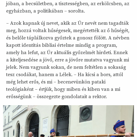
jóban, a becsületben, a tisztességben, az erkölcsben, az
egyházban, a politikában – sorolta.
– Azok kapnak új nevet, akik az Úr nevét nem tagadták
meg, hozzá voltak hűségesek, megértették az ő hűségét,
és belőle táplálkozva győztek a gonosz fölött. A névben
kapott identitás bibliai értelme mindig a program,
amely ha lefut, az Úr aktuális győzelmét hirdeti. Ennek
a kiteljesedése a jövő, erre a jövőre mutatva vagyunk mi
jelek. Nem vagyunk sokan, de nem feltétlen a sokaság
tesz csodákat, hanem a Lélek. – Ha kicsi a bors, attól
még lehet erős, és mi – becenevünkön pataki
teológiaként – értjük, hogy miben és kiben van a mi
erősségünk – összegezte gondolatait a rektor.