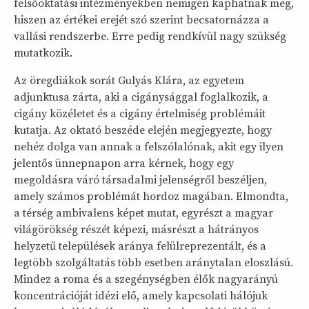
felsőoktatási intézményekben nemigen kaphatnak meg,
hiszen az értékei erejét szó szerint becsatornázza a
vallási rendszerbe. Erre pedig rendkívül nagy szükség
mutatkozik.
Az öregdiákok sorát Gulyás Klára, az egyetem
adjunktusa zárta, aki a cigánysággal foglalkozik, a
cigány közéletet és a cigány értelmiség problémáit
kutatja. Az oktató beszéde elején megjegyezte, hogy
nehéz dolga van annak a felszólalónak, akit egy ilyen
jelentős ünnepnapon arra kérnek, hogy egy
megoldásra váró társadalmi jelenségről beszéljen,
amely számos problémát hordoz magában. Elmondta,
a térség ambivalens képet mutat, egyrészt a magyar
világörökség részét képezi, másrészt a hátrányos
helyzetű települések aránya felülreprezentált, és a
legtöbb szolgáltatás több esetben aránytalan eloszlású.
Mindez a roma és a szegénységben élők nagyarányú
koncentrációját idézi elő, amely kapcsolati hálójuk