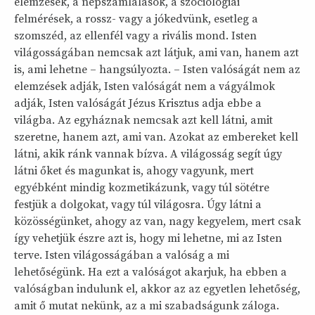
elemzések, a népszámlálások, a szociológiai
felmérések, a rossz- vagy a jókedvünk, esetleg a
szomszéd, az ellenfél vagy a rivális mond. Isten
világosságában nemcsak azt látjuk, ami van, hanem azt
is, ami lehetne – hangsúlyozta. – Isten valóságát nem az
elemzések adják, Isten valóságát nem a vágyálmok
adják, Isten valóságát Jézus Krisztus adja ebbe a
világba. Az egyháznak nemcsak azt kell látni, amit
szeretne, hanem azt, ami van. Azokat az embereket kell
látni, akik ránk vannak bízva. A világosság segít úgy
látni őket és magunkat is, ahogy vagyunk, mert
egyébként mindig kozmetikázunk, vagy túl sötétre
festjük a dolgokat, vagy túl világosra. Úgy látni a
közösségünket, ahogy az van, nagy kegyelem, mert csak
így vehetjük észre azt is, hogy mi lehetne, mi az Isten
terve. Isten világosságában a valóság a mi
lehetőségünk. Ha ezt a valóságot akarjuk, ha ebben a
valóságban indulunk el, akkor az az egyetlen lehetőség,
amit ő mutat nekünk, az a mi szabadságunk záloga.