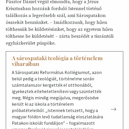
Pásztor Dániel végül elmondta, hogy a Jézus
Krisztusban hozzánk forduló Istennel történő
találkozás a legerősebb szál, ami Sárospatakon
összeköt bennünket. – Imádkozzunk, hogy hűen
tölthessük be küldetésünket, hogy az egyetem hűen
tölthesse be küldetését! – zárta beszédét a tiszántúli
egyházkerület püspöke.
A sárospataki teológia a történelem
viharaiban
A Sárospataki Református Kollégiumot, azon
belül pedig a teológiát, történelme során
számtalanszor kergették el otthonából,
igyekeztek ellehetetleníteni vagy szüntették
meg. Mégis mindig megújulva, megerősödve
került ki az iskola a történelem
próbatételeiből. „Istennek tetszett, hogy a
magyar földön levő tudatlanság eloszlatására
Patakon iskolát fundáljon” – fogalmazott