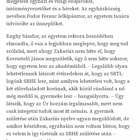
megjelent egyházi és világi elöljárókat,
intézményvezetőket és a híveket. Az egyházközség
nevében Fodor Ferenc lelkipásztor, az egyetem tanára
üdvözölte az ünneplőket.
Enghy Sándor, az egyetem rektora beszédében
elmondta, ő van a legjobban meglepve, hogy meg tud
szólalni, mert ahogy Zakariás nem hitte el, hogy
Keresztelő János megszületik, úgy ő sem hitte sokszor,
hogy egyetem lesz az akadémiából. – Legalább olyan
lehetetlennek látszott évtizedeken át, hogy az SRTL-
logónk SRHE lesz, mint amilyen lehetetlen volt, hogy a
két előrehaladott korúnak, akik közül ráadásul a nő
még meddő is, gyermeke lesz – hangsúlyozta. – Úgy
látszik, hogy az Úr hozzám irgalmasabb, mert nem
csak integetni tudok most itt némán. A gyermek
születése után Zakariás nyelve ugyan megoldódott, de
amikor készültem, egyáltalán nem voltam biztos, hogy
ez velem is így történik az SRHE születése után –