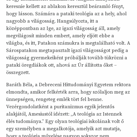
keresnie kellett az ablakon keresztül beáramló fényt,
hogy lásson. Számára a pataki teológia az a hely, ahol
nagyobb a világosság. Hangsúlyozta, itt a
középpontban az Ige, az igazi világosság áll, amely
megvilágosít minden embert, amely eljött ebbe a
világba, és itt, Patakon számukra is megtalálható volt. A
Sárospatakon megtapasztalt igazi világosságot pedig a
világosság gyermekeiként próbálják tovább tükrözni a
pataki öregdiákok ott, ahová az Úr állította őket –
összegzett.
Baráth Béla, a Debreceni Hittudományi Egyetem rektora
elmondta, amikor felkérték arra, hogy szólaljon meg az
ünnepségen, rengeteg emlék tört fel benne.
Vezérgondolatként a puritanizmus egyik jelentős
alakjától, Amesiustól idézett: „A teológia az Istennek
élés tudománya.” Egy olyan teológiai iskolának volt ő
egy személyben a megalkotója, amelyik azt mutatja,
hogy a teológia művelése nagyon sokszor nem