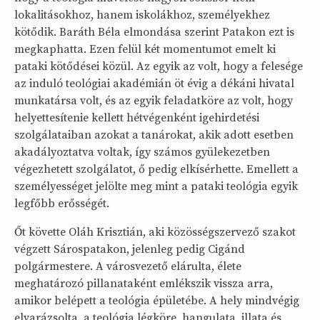
lokalitásokhoz, hanem iskolákhoz, személyekhez
kötődik. Baráth Béla elmondása szerint Patakon ezt is
megkaphatta. Ezen felül két momentumot emelt ki
pataki kötődései közül. Az egyik az volt, hogy a felesége
az induló teológiai akadémián öt évig a dékáni hivatal
munkatársa volt, és az egyik feladatköre az volt, hogy
helyettesítenie kellett hétvégenként igehirdetési
szolgálataiban azokat a tanárokat, akik adott esetben
akadályoztatva voltak, így számos gyülekezetben
végezhetett szolgálatot, ő pedig elkísérhette. Emellett a
személyességet jelölte meg mint a pataki teológia egyik
legfőbb erősségét.
Őt követte Oláh Krisztián, aki közösségszervező szakot
végzett Sárospatakon, jelenleg pedig Cigánd
polgármestere. A városvezető elárulta, élete
meghatározó pillanataként emlékszik vissza arra,
amikor belépett a teológia épületébe. A hely mindvégig
elvarázsolta, a teológia légköre, hangulata, illata és