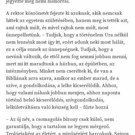
jegyezte meg némi humorral.
A rektor köszönetét fejezte ki azoknak, akik nemcsak
hittek az egyetem születésében, hanem meg is tették azt,
ami rajtuk múlt, és mivel rajtuk nem múlt, most
ünnepelhetünk. – Tudjuk, hogy a történelem Ura nélkül
nem lennénk most így itt, ezért adunk neki most hálát,
ez a célja ennek az ünnepségnek. Tudjuk, hogy a
nevünk változik, de ettől nem fog semmi jobban menni,
mert mi itt maradtunk a házban, az épületben, az
intézményben. Minket nem cseréltek ki, de van a
Bibliának arra szava, amikor az ember marad, de a
szíve, a gondolkodása, a lelke kicserélődik. Ahhoz,
hogy valami nálunk jobban menjen, ahhoz naponta
történő belső kicserélődés, szívgondolkodás,
lelkületváltásra való készség kell – fűzte hozzá
– Az új név, a csomagolás bizony csak külső, nem
garantálja, hogy a tartalom ne legyen mérgező.
Teológiaként az életért, a minőségiért harcolunk. Sajnos