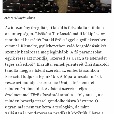
Fotó: MTI/Vajda János
Az intézmény öregdiákjai közül is felszólaltak többen
az ünnepségen. Elsőként Tar László mádi lelkipásztor
mondta el beszédét Pataki örökséggel a gyülekezetben
címmel. Kiemelte, gyülekezetben való forgolódását két
személy határozza meg leginkább. A fő parancsolat
egyik része azt mondja, „szeresd az Urat, a te Istenedet
teljes szívedből”. Elárulta, ennek jelentését Őrsi Anikótól
tanulta meg, az Istent szeretni az embertársainkon
keresztül tudjuk a leginkább. A főparancsolat másik
része azt mondja, szeresd az Urat, a te Istenedet
minden értelmeddel. Az Istent szeretni teljes
értelmemmel Török Istvántól tanulta – folytatta –, aki
minden beszélgetéssel gondolkodásra késztette. Ő
ugyan már nem tanította a teológián, de mint
vallástanár rendszeresen prédikált közöttük, illetve a