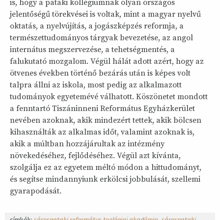
is, hogy a pataki kollégiumnak olyan országos
jelentőségű törekvései is voltak, mint a magyar nyelvű
oktatás, a nyelvújítás, a jogászképzés reformja, a
természettudományos tárgyak bevezetése, az angol
internátus megszervezése, a tehetségmentés, a
falukutató mozgalom. Végül hálát adott azért, hogy az
ötvenes években történő bezárás után is képes volt
talpra állni az iskola, most pedig az alkalmazott
tudományok egyetemévé válhatott. Köszönetet mondott
a fenntartó Tiszáninneni Református Egyházkerület
nevében azoknak, akik mindezért tettek, akik bölcsen
kihasználták az alkalmas időt, valamint azoknak is,
akik a múltban hozzájárultak az intézmény
növekedéséhez, fejlődéséhez. Végül azt kívánta,
szolgálja ez az egyetem méltó módon a hittudományt,
és segítse mindannyiunk erkölcsi jobbulását, szellemi
gyarapodását.
címkék:
sárospataki református teológiai akadémia
sárospataki