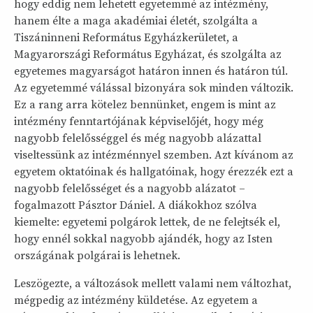
hogy eddig nem lehetett egyetemmé az intézmény,
hanem élte a maga akadémiai életét, szolgálta a
Tiszáninneni Református Egyházkerületet, a
Magyarországi Református Egyházat, és szolgálta az
egyetemes magyarságot határon innen és határon túl.
Az egyetemmé válással bizonyára sok minden változik.
Ez a rang arra kötelez bennünket, engem is mint az
intézmény fenntartójának képviselőjét, hogy még
nagyobb felelősséggel és még nagyobb alázattal
viseltessünk az intézménnyel szemben. Azt kívánom az
egyetem oktatóinak és hallgatóinak, hogy érezzék ezt a
nagyobb felelősséget és a nagyobb alázatot –
fogalmazott Pásztor Dániel. A diákokhoz szólva
kiemelte: egyetemi polgárok lettek, de ne felejtsék el,
hogy ennél sokkal nagyobb ajándék, hogy az Isten
országának polgárai is lehetnek.
Leszögezte, a változások mellett valami nem változhat,
mégpedig az intézmény küldetése. Az egyetem a