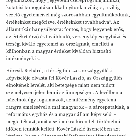
fogalmazott, hogy „egyetemi csereprogramjainkkal,
kutatási támogatásainkkal nyitunk a világra, a világ
vezető egyetemeivel még szorosabban együttműködünk,
értékeinket megőrizve, értékeinket továbbadva”. Az
államtitkár hangsúlyozta: fontos, hogy legyenek erős,
az értéket őrző és továbbadó, versenyképes egyházi és
térségi kiváló egyetemei az országnak, emellett a
külhonban a magyar érdeket kiválóan biztosító
intézmények is.
Hörcsik Richárd, a térség fideszes országgyűlési
képviselője olvasta fel Kövér László, az Országgyűlés
elnökének levelét, aki betegsége miatt nem tudott
személyesen jelen lenni az ünnepségen. A levélben a
házelnök úgy fogalmazott, az intézmény egyetemi
rangra emelésével a mai magyarok – a sárospatakiak, a
református egyház és a magyar állam képviselői –
megtették azt, amit a számukra kirendelt történelmi
időben tenniük kellett. Kövér László üzenetében azt