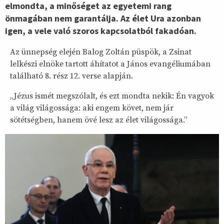
elmondta, a minőséget az egyetemi rang
önmagában nem garantálja. Az élet Ura azonban
igen, a vele való szoros kapcsolatból fakadóan.
Az ünnepség elején Balog Zoltán püspök, a Zsinat
lelkészi elnöke tartott áhítatot a János evangéliumában
található 8. rész 12. verse alapján.
„Jézus ismét megszólalt, és ezt mondta nekik: Én vagyok
a világ világossága: aki engem követ, nem jár
sötétségben, hanem övé lesz az élet világossága.”