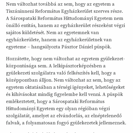
Nem változhat továbbá az sem, hogy az egyetem a
Tiszáninneni Református Egyházkerület szerves része.
A Sárospataki Református Hittudományi Egyetem nem
önálló entitás, hanem az egyházkerület részeként végzi
sajátos küldetését. Nem az egyetemnek van
egyházkerülete, hanem az egyházkerületnek van
egyeteme – hangsúlyozta Pásztor Dániel püspök.
Hozzátette, hogy nem változhat az egyetem gyülekezet-
központúsága sem. A lelkipásztorképzésben a
gyülekezeti szolgálatra való felkészítés kell, hogy a
középpontban álljon. Nem változhat az sem, hogy az
egyetem oktatásában a térségi igényeket, lehetőségeket
és kihívásokat mindig figyelembe kell venni. A püspök
emlékeztetett, hogy a Sárospataki Református
Hittudományi Egyetem egy olyan régióban végzi
szolgálatát, amelyet az elvándorlás, az elnéptelenedő
falvak, a folyamatosan fogyó gyülekezetek jellemeznek.