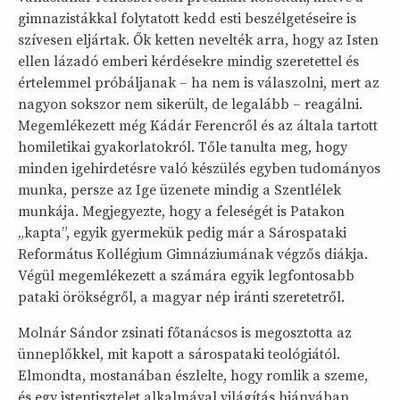
gimnazistákkal folytatott kedd esti beszélgetéseire is
szívesen eljártak. Ők ketten nevelték arra, hogy az Isten
ellen lázadó emberi kérdésekre mindig szeretettel és
értelemmel próbáljanak – ha nem is válaszolni, mert az
nagyon sokszor nem sikerült, de legalább – reagálni.
Megemlékezett még Kádár Ferencről és az általa tartott
homiletikai gyakorlatokról. Tőle tanulta meg, hogy
minden igehirdetésre való készülés egyben tudományos
munka, persze az Ige üzenete mindig a Szentlélek
munkája. Megjegyezte, hogy a feleségét is Patakon
„kapta”, egyik gyermekük pedig már a Sárospataki
Református Kollégium Gimnáziumának végzős diákja.
Végül megemlékezett a számára egyik legfontosabb
pataki örökségről, a magyar nép iránti szeretetről.
Molnár Sándor zsinati főtanácsos is megosztotta az
ünneplőkkel, mit kapott a sárospataki teológiától.
Elmondta, mostanában észlelte, hogy romlik a szeme,
és egy istentisztelet alkalmával világítás hiányában