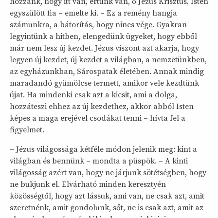
hozzánk, hogy itt van, értünk van, ő Jézus Krisztus, Isten
egyszülött fia – emelte ki. – Ez a remény hangja
számunkra, a bátorítás, hogy nincs vége. Gyakran
legyintünk a hitben, elengedünk ügyeket, hogy ebből
már nem lesz új kezdet. Jézus viszont azt akarja, hogy
legyen új kezdet, új kezdet a világban, a nemzetünkben,
az egyházunkban, Sárospatak életében. Annak mindig
maradandó gyümölcse termett, amikor vele kezdtünk
újat. Ha mindenki csak azt a kicsit, ami a dolga,
hozzáteszi ehhez az új kezdethez, akkor abból Isten
képes a maga erejével csodákat tenni – hívta fel a
figyelmet.
– Jézus világossága kétféle módon jelenik meg: kint a
világban és bennünk – mondta a püspök. – A kinti
világosság azért van, hogy ne járjunk sötétségben, hogy
ne bukjunk el. Elvárható minden keresztyén
közösségtől, hogy azt lássuk, ami van, ne csak azt, amit
szeretnénk, amit gondolunk, sőt, ne is csak azt, amit az