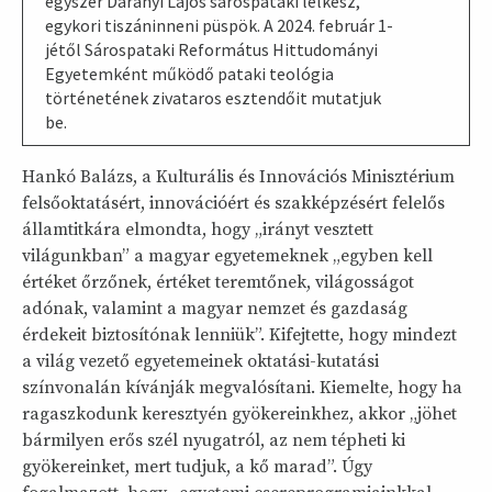
egyszer Darányi Lajos sárospataki lelkész,
egykori tiszáninneni püspök. A 2024. február 1-
jétől Sárospataki Református Hittudományi
Egyetemként működő pataki teológia
történetének zivataros esztendőit mutatjuk
be.
Hankó Balázs, a Kulturális és Innovációs Minisztérium
felsőoktatásért, innovációért és szakképzésért felelős
államtitkára elmondta, hogy „irányt vesztett
világunkban” a magyar egyetemeknek „egyben kell
értéket őrzőnek, értéket teremtőnek, világosságot
adónak, valamint a magyar nemzet és gazdaság
érdekeit biztosítónak lenniük”. Kifejtette, hogy mindezt
a világ vezető egyetemeinek oktatási-kutatási
színvonalán kívánják megvalósítani. Kiemelte, hogy ha
ragaszkodunk keresztyén gyökereinkhez, akkor „jöhet
bármilyen erős szél nyugatról, az nem tépheti ki
gyökereinket, mert tudjuk, a kő marad”. Úgy