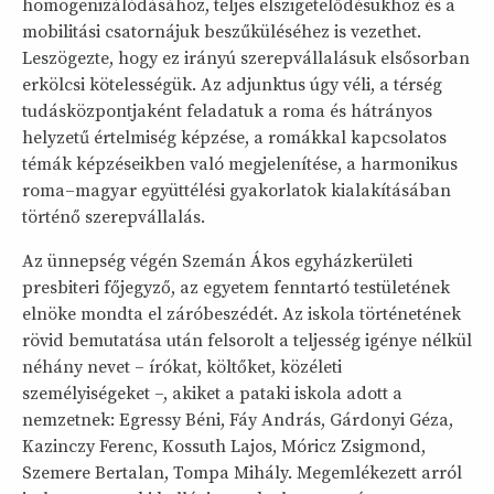
homogenizálódásához, teljes elszigetelődésükhöz és a
mobilitási csatornájuk beszűküléséhez is vezethet.
Leszögezte, hogy ez irányú szerepvállalásuk elsősorban
erkölcsi kötelességük. Az adjunktus úgy véli, a térség
tudásközpontjaként feladatuk a roma és hátrányos
helyzetű értelmiség képzése, a romákkal kapcsolatos
témák képzéseikben való megjelenítése, a harmonikus
roma–magyar együttélési gyakorlatok kialakításában
történő szerepvállalás.
Az ünnepség végén Szemán Ákos egyházkerületi
presbiteri főjegyző, az egyetem fenntartó testületének
elnöke mondta el záróbeszédét. Az iskola történetének
rövid bemutatása után felsorolt a teljesség igénye nélkül
néhány nevet – írókat, költőket, közéleti
személyiségeket –, akiket a pataki iskola adott a
nemzetnek: Egressy Béni, Fáy András, Gárdonyi Géza,
Kazinczy Ferenc, Kossuth Lajos, Móricz Zsigmond,
Szemere Bertalan, Tompa Mihály. Megemlékezett arról