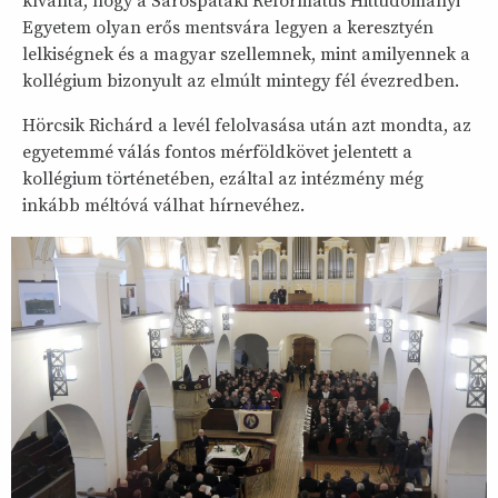
kívánta, hogy a Sárospataki Református Hittudományi
Egyetem olyan erős mentsvára legyen a keresztyén
lelkiségnek és a magyar szellemnek, mint amilyennek a
kollégium bizonyult az elmúlt mintegy fél évezredben.
Hörcsik Richárd a levél felolvasása után azt mondta, az
egyetemmé válás fontos mérföldkövet jelentett a
kollégium történetében, ezáltal az intézmény még
inkább méltóvá válhat hírnevéhez.