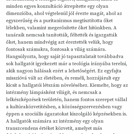
minden egyes konzultáció átrepítette egy olyan
dimenzióba, ahol végtelenül jól érezte magát, ahol az
egyszerűség és a puritanizmus megtisztította őket
lélekben, valamint megerősítette őket hitünkben. A
tanáraik nemcsak tanították, féltették és igazgatták
őket, hanem mindvégig azt éreztették velük, hogy
fontosak számukra, fontosak a világ számára.
Hangsúlyozta, hogy saját jó tapasztalatait továbbadva
sok hallgatót igyekezett már a teológia irányába terelni,
akik nagyon hálásak ezért a lehetőségért. Ez egyfajta
misszióvá vált az életében, és reméli, hozzájárult egy
kicsit a hallgatói létszám növeléséhez. Kiemelte, hogy az
intézmény lámpásként világít, és nemcsak a
lelkészképzések területén, hanem fontos szerepet vállal
a kultúraközvetítésben, a közösségszervezésben vagy
éppen a szociális ágazatokat kiszolgáló képzésekben is.
A hallgatók számára az intézmény egy olyan
transzcendens értéket közvetít, amelyet más