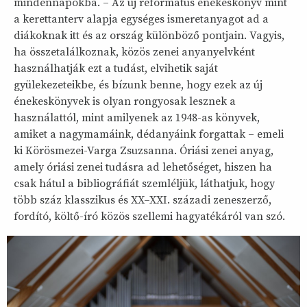
mindennapokba. – Az új református énekeskönyv mint
a kerettanterv alapja egységes ismeretanyagot ad a
diákoknak itt és az ország különböző pontjain. Vagyis,
ha összetalálkoznak, közös zenei anyanyelvként
használhatják ezt a tudást, elvihetik saját
gyülekezeteikbe, és bízunk benne, hogy ezek az új
énekeskönyvek is olyan rongyosak lesznek a
használattól, mint amilyenek az 1948-as könyvek,
amiket a nagymamáink, dédanyáink forgattak – emeli
ki Körösmezei-Varga Zsuzsanna. Óriási zenei anyag,
amely óriási zenei tudásra ad lehetőséget, hiszen ha
csak hátul a bibliográfiát szemléljük, láthatjuk, hogy
több száz klasszikus és XX–XXI. századi zeneszerző,
fordító, költő-író közös szellemi hagyatékáról van szó.