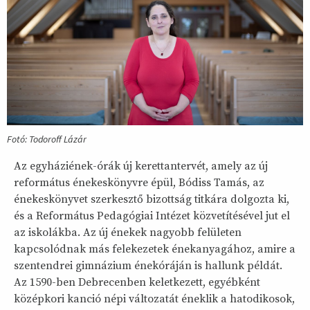
Fotó: Todoroff Lázár
Az egyháziének-órák új kerettantervét, amely az új
református énekeskönyvre épül, Bódiss Tamás, az
énekeskönyvet szerkesztő bizottság titkára dolgozta ki,
és a Református Pedagógiai Intézet közvetítésével jut el
az iskolákba. Az új énekek nagyobb felületen
kapcsolódnak más felekezetek énekanyagához, amire a
szentendrei gimnázium énekóráján is hallunk példát.
Az 1590-ben Debrecenben keletkezett, egyébként
középkori kanció népi változatát éneklik a hatodikosok,