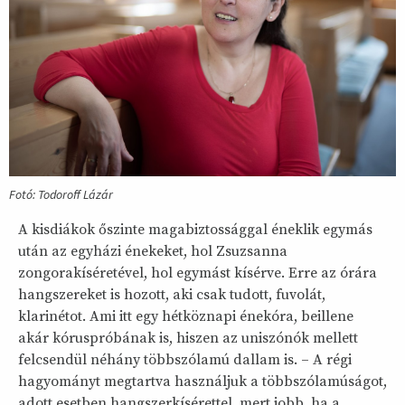
Fotó: Todoroff Lázár
A kisdiákok őszinte magabiztossággal éneklik egymás
után az egyházi énekeket, hol Zsuzsanna
zongorakíséretével, hol egymást kísérve. Erre az órára
hangszereket is hozott, aki csak tudott, fuvolát,
klarinétot. Ami itt egy hétköznapi énekóra, beillene
akár kóruspróbának is, hiszen az uniszónók mellett
felcsendül néhány többszólamú dallam is. – A régi
hagyományt megtartva használjuk a többszólamúságot,
adott esetben hangszerkísérettel, mert jobb, ha a