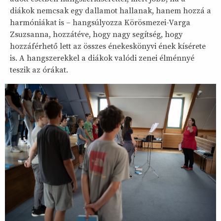
diákok nemcsak egy dallamot hallanak, hanem hozzá a
harmóniákat is – hangsúlyozza Körösmezei-Varga
Zsuzsanna, hozzátéve, hogy nagy segítség, hogy
hozzáférhető lett az összes énekeskönyvi ének kísérete
is. A hangszerekkel a diákok valódi zenei élménnyé
teszik az órákat.