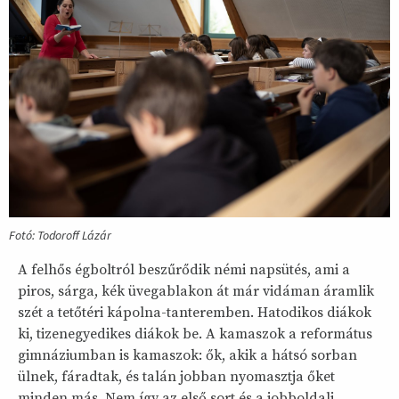
Fotó: Todoroff Lázár
A felhős égboltról beszűrődik némi napsütés, ami a
piros, sárga, kék üvegablakon át már vidáman áramlik
szét a tetőtéri kápolna-tanteremben. Hatodikos diákok
ki, tizenegyedikes diákok be. A kamaszok a református
gimnáziumban is kamaszok: ők, akik a hátsó sorban
ülnek, fáradtak, és talán jobban nyomasztja őket
minden más. Nem így az első sort és a jobboldali