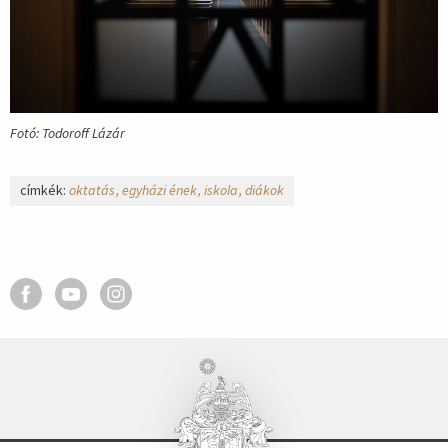
Fotó: Todoroff Lázár
címkék:
oktatás
egyházi ének
iskola
diákok