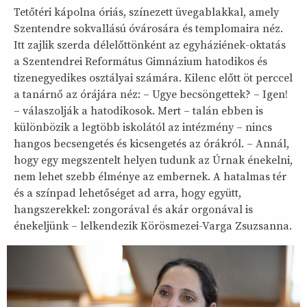
Tetőtéri kápolna óriás, színezett üvegablakkal, amely
Szentendre sokvallású óvárosára és templomaira néz.
Itt zajlik szerda délelőttönként az egyháziének-oktatás
a Szentendrei Református Gimnázium hatodikos és
tizenegyedikes osztályai számára. Kilenc előtt öt perccel
a tanárnő az órájára néz: – Ugye becsöngettek? – Igen!
– válaszolják a hatodikosok. Mert – talán ebben is
különbözik a legtöbb iskolától az intézmény – nincs
hangos becsengetés és kicsengetés az órákról. – Annál,
hogy egy megszentelt helyen tudunk az Úrnak énekelni,
nem lehet szebb élménye az embernek. A hatalmas tér
és a színpad lehetőséget ad arra, hogy együtt,
hangszerekkel: zongorával és akár orgonával is
énekeljünk – lelkendezik Körösmezei-Varga Zsuzsanna.