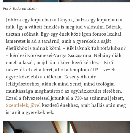
Fotó: Todoroff Lázár
Jobbra egy kupacban a lányok, balra egy kupacban a
fiúk. Így a váltott éneklés is meg tud valósulni. Bátrak,
tisztán szólnak. Egy-egy ének közé igen fontos lexikai
ismeretet is ad a tanárnő, amit a gyerekek a saját
életükhöz is tudnak kötni. – Kik laknak Tahitótfaluban?
– kérdezi Körösmezei-Varga Zsuzsanna. Néhány diák
emeli a kezét, majd jön a következő kérdés: – Kiről
nevezték el azt a teret, ahol a templom áll? – vezeti
egyre közelebb a diákokat Ecsedy Aladár
lelkipásztorhoz, akinek mind zenei, mind teológiai
munkássága meghatározó az egyházkerület életében.
Ezzel a felvezetéssel jutunk el a 730-as számmal jelzett,
Szentlélek, jövel
kezdetű énekhez, amit hallás után meg
is tanít a gyerekeknek.