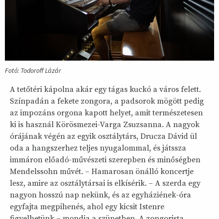
Fotó: Todoroff Lázár
A tetőtéri kápolna akár egy tágas kuckó a város felett.
Színpadán a fekete zongora, a padsorok mögött pedig
az impozáns orgona kapott helyet, amit természetesen
ki is használ Körösmezei-Varga Zsuzsanna. A nagyok
órájának végén az egyik osztálytárs, Drucza Dávid ül
oda a hangszerhez teljes nyugalommal, és játssza
immáron előadó-művészeti szerepben és minőségben
Mendelssohn művét. – Hamarosan önálló koncertje
lesz, amire az osztálytársai is elkísérik. – A szerda egy
nagyon hosszú nap nekünk, és az egyháziének-óra
egyfajta megpihenés, ahol egy kicsit Istenre
figyelhetünk – mondja a szünetben. A zongorista