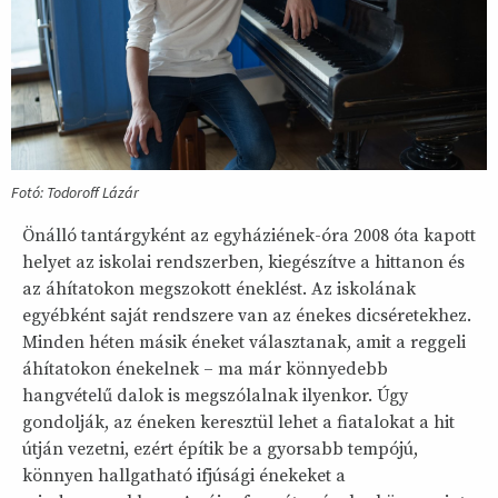
Fotó: Todoroff Lázár
Önálló tantárgyként az egyháziének-óra 2008 óta kapott
helyet az iskolai rendszerben, kiegészítve a hittanon és
az áhítatokon megszokott éneklést. Az iskolának
egyébként saját rendszere van az énekes dicséretekhez.
Minden héten másik éneket választanak, amit a reggeli
áhítatokon énekelnek – ma már könnyedebb
hangvételű dalok is megszólalnak ilyenkor. Úgy
gondolják, az éneken keresztül lehet a fiatalokat a hit
útján vezetni, ezért építik be a gyorsabb tempójú,
könnyen hallgatható ifjúsági énekeket a