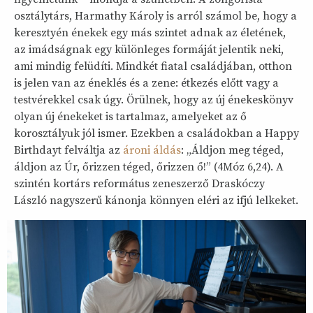
osztálytárs, Harmathy Károly is arról számol be, hogy a
keresztyén énekek egy más szintet adnak az életének,
az imádságnak egy különleges formáját jelentik neki,
ami mindig felüdíti. Mindkét fiatal családjában, otthon
is jelen van az éneklés és a zene: étkezés előtt vagy a
testvérekkel csak úgy. Örülnek, hogy az új énekeskönyv
olyan új énekeket is tartalmaz, amelyeket az ő
korosztályuk jól ismer. Ezekben a családokban a Happy
Birthdayt felváltja az
ároni áldás
: „Áldjon meg téged,
áldjon az Úr, őrizzen téged, őrizzen ő!” (4Móz 6,24). A
szintén kortárs református zeneszerző Draskóczy
László nagyszerű kánonja könnyen eléri az ifjú lelkeket.