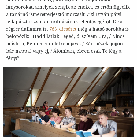
lánysorokat, amelyek zengik az éneket, és értőn figyelik
a tanárnő ismeretterjesztő morzsáit Vizi István pátyi
lelkipásztor zsoltárfordításának jelentőségéről. De a
régi ír dallamra írt
763. dicséret
még a hátsó sorokba is
belopózik: „Hadd látlak Téged, ó, szívem Ura, / Nincs
másban, Benned van lelkem java. / Rád nézek, jöjjön
bár nappal vagy éj, / Álomban, ébren csak Te légy a
fény!”