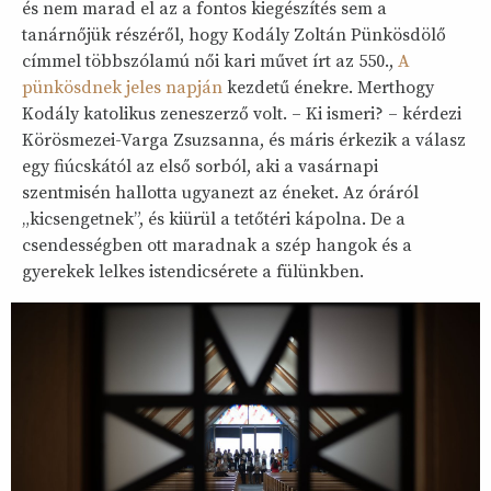
és nem marad el az a fontos kiegészítés sem a
tanárnőjük részéről, hogy Kodály Zoltán Pünkösdölő
címmel többszólamú női kari művet írt az 550.,
A
pünkösdnek jeles napján
kezdetű énekre. Merthogy
Kodály katolikus zeneszerző volt. – Ki ismeri? – kérdezi
Körösmezei-Varga Zsuzsanna, és máris érkezik a válasz
egy fiúcskától az első sorból, aki a vasárnapi
szentmisén hallotta ugyanezt az éneket. Az óráról
„kicsengetnek”, és kiürül a tetőtéri kápolna. De a
csendességben ott maradnak a szép hangok és a
gyerekek lelkes istendicsérete a fülünkben.