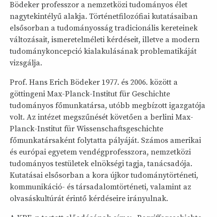
Bödeker professzor a nemzetközi tudományos élet
nagytekintélyű alakja. Történetfilozófiai kutatásaiban
elsősorban a tudományosság tradicionális kereteinek
változásait, ismeretelméleti kérdéseit, illetve a modern
tudománykoncepció kialakulásának problematikáját
vizsgálja.
Prof. Hans Erich Bödeker 1977. és 2006. között a
göttingeni Max-Planck-Institut für Geschichte
tudományos főmunkatársa, utóbb megbízott igazgatója
volt. Az intézet megszűnését követően a berlini Max-
Planck-Institut für Wissenschaftsgeschichte
főmunkatársaként folytatta pályáját. Számos amerikai
és európai egyetem vendégprofesszora, nemzetközi
tudományos testületek elnökségi tagja, tanácsadója.
Kutatásai elsősorban a kora újkor tudománytörténeti,
kommunikáció- és társadalomtörténeti, valamint az
olvasáskultúrát érintő kérdéseire irányulnak.