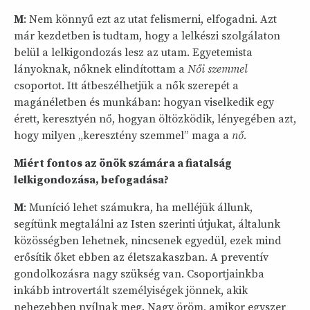
M
: Nem könnyű ezt az utat felismerni, elfogadni. Azt
már kezdetben is tudtam, hogy a lelkészi szolgálaton
belül a lelkigondozás lesz az utam. Egyetemista
lányoknak, nőknek elindítottam a
Női szemmel
csoportot. Itt átbeszélhetjük a nők szerepét a
magánéletben és munkában: hogyan viselkedik egy
érett, keresztyén nő, hogyan öltözködik, lényegében azt,
hogy milyen „keresztény szemmel” maga a
nő.
Miért fontos az önök számára a fiatalság
lelkigondozása, befogadása?
M
: Muníció lehet számukra, ha melléjük állunk,
segítünk megtalálni az Isten szerinti útjukat, általunk
közösségben lehetnek, nincsenek egyedül, ezek mind
erősítik őket ebben az életszakaszban. A preventív
gondolkozásra nagy szükség van. Csoportjainkba
inkább introvertált személyiségek jönnek, akik
nehezebben nyílnak meg. Nagy öröm, amikor egyszer