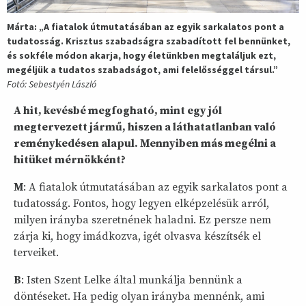
Márta: „A fiatalok útmutatásában az egyik sarkalatos pont a
tudatosság. Krisztus szabadságra szabadított fel bennünket,
és sokféle módon akarja, hogy életünkben megtaláljuk ezt,
megéljük a tudatos szabadságot, ami felelősséggel társul.”
Fotó: Sebestyén László
A hit, kevésbé megfogható, mint egy jól
megtervezett jármű, hiszen a láthatatlanban való
reménykedésen alapul. Mennyiben más megélni a
hitüket mérnökként?
M
: A fiatalok útmutatásában az egyik sarkalatos pont a
tudatosság. Fontos, hogy legyen elképzelésük arról,
milyen irányba szeretnének haladni. Ez persze nem
zárja ki, hogy imádkozva, igét olvasva készítsék el
terveiket.
B
: Isten Szent Lelke által munkálja bennünk a
döntéseket. Ha pedig olyan irányba mennénk, ami