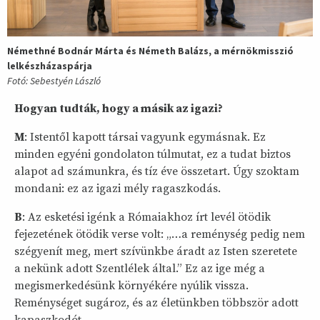
Némethné Bodnár Márta és Németh Balázs, a mérnökmisszió
lelkészházaspárja
Fotó: Sebestyén László
Hogyan tudták, hogy a másik az igazi?
M
: Istentől kapott társai vagyunk egymásnak. Ez
minden egyéni gondolaton túlmutat, ez a tudat biztos
alapot ad számunkra, és tíz éve összetart. Úgy szoktam
mondani: ez az igazi mély ragaszkodás.
B
: Az esketési igénk a Rómaiakhoz írt levél ötödik
fejezetének ötödik verse volt: „…a reménység pedig nem
szégyenít meg, mert szívünkbe áradt az Isten szeretete
a nekünk adott Szentlélek által.” Ez az ige még a
megismerkedésünk környékére nyúlik vissza.
Reménységet sugároz, és az életünkben többször adott
kapaszkodót.