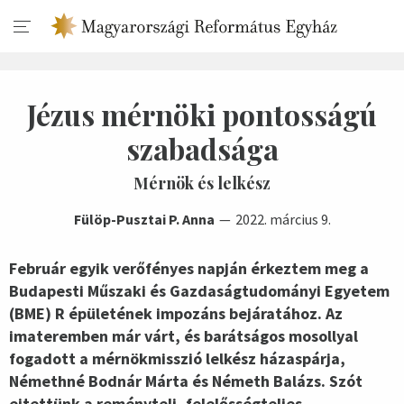
Jézus mérnöki pontosságú
szabadsága
Mérnök és lelkész
Fülöp-Pusztai P. Anna
2022. március 9.
Február egyik verőfényes napján érkeztem meg a
Budapesti Műszaki és Gazdaságtudományi Egyetem
(BME) R épületének impozáns bejáratához. Az
imateremben már várt, és barátságos mosollyal
fogadott a mérnökmisszió lelkész házaspárja,
Némethné Bodnár Márta és Németh Balázs. Szót
ejtettünk a reményteli, felelősségteljes