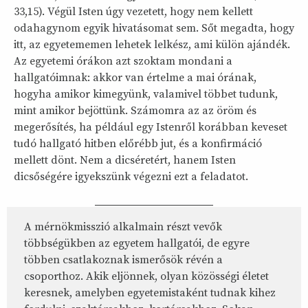
33,15). Végül Isten úgy vezetett, hogy nem kellett
odahagynom egyik hivatásomat sem. Sőt megadta, hogy
itt, az egyetememen lehetek lelkész, ami külön ajándék.
Az egyetemi órákon azt szoktam mondani a
hallgatóimnak: akkor van értelme a mai órának,
hogyha amikor kimegyünk, valamivel többet tudunk,
mint amikor bejöttünk. Számomra az az öröm és
megerősítés, ha például egy Istenről korábban keveset
tudó hallgató hitben előrébb jut, és a konfirmáció
mellett dönt. Nem a dicséretért, hanem Isten
dicsőségére igyekszünk végezni ezt a feladatot.
A mérnökmisszió alkalmain részt vevők
többségükben az egyetem hallgatói, de egyre
többen csatlakoznak ismerősök révén a
csoporthoz. Akik eljönnek, olyan közösségi életet
keresnek, amelyben egyetemistaként tudnak kihez