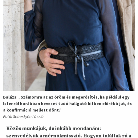
Balázs: „Számomra az az öröm és megerősítés, ha például egy
Istenről korábban keveset tudó hallgató hitben előrébb jut, és
a konfirmáció mellett dönt.”
Fotó: Sebestyén László
Közös munkájuk, de inkább mondanám:
szenvedélyük a mérnökmisszió. Hogyan találtak rá a