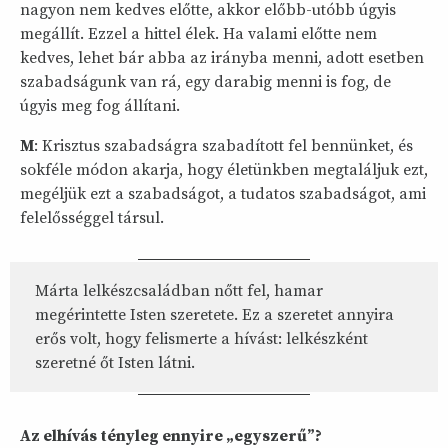
nagyon nem kedves előtte, akkor előbb-utóbb úgyis
megállít. Ezzel a hittel élek. Ha valami előtte nem
kedves, lehet bár abba az irányba menni, adott esetben
szabadságunk van rá, egy darabig menni is fog, de
úgyis meg fog állítani.
M
: Krisztus szabadságra szabadított fel bennünket, és
sokféle módon akarja, hogy életünkben megtaláljuk ezt,
megéljük ezt a szabadságot, a tudatos szabadságot, ami
felelősséggel társul.
Márta lelkészcsaládban nőtt fel, hamar
megérintette Isten szeretete. Ez a szeretet annyira
erős volt, hogy felismerte a hívást: lelkészként
szeretné őt Isten látni.
Az elhívás tényleg ennyire „egyszerű”?