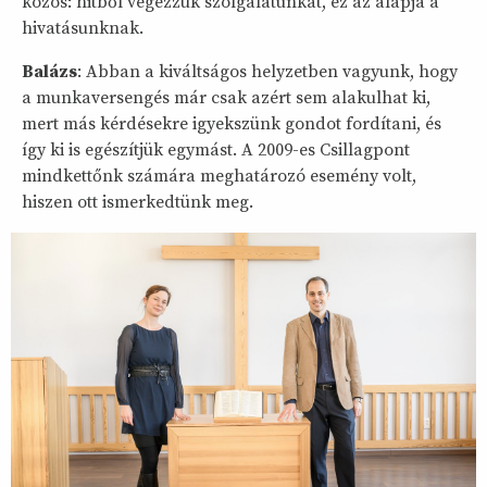
közös: hitből végezzük szolgálatunkat, ez az alapja a
hivatásunknak.
Balázs
: Abban a kiváltságos helyzetben vagyunk, hogy
a munkaversengés már csak azért sem alakulhat ki,
mert más kérdésekre igyekszünk gondot fordítani, és
így ki is egészítjük egymást. A 2009-es Csillagpont
mindkettőnk számára meghatározó esemény volt,
hiszen ott ismerkedtünk meg.