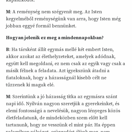
M
: A reménység nem szégyenít meg. Az Isten
kegyelméből reménységünk van arra, hogy Isten még
jobban eggyé formál bennünket.
Hogyan jelenik ez meg a mindennapokban?
B
: Ha társként állít egymás mellé két embert Isten,
akkor azokat az élethelyzeteket, amelyek adódnak,
együtt kell megoldani, ez nem csak az egyik vagy csak a
másik félnek a feladata. Azt igyekszünk átadni a
fiataloknak, hogy a házasságnál kisebb célt ne
tűzzenek ki maguk elé.
M
: Szerintünk a jó házasság titka az egymásra szánt
napi idő. Nyilván nagyon szeretjük a gyerekeinket, és
elemi fontosságú a nevelésük, nagyon lényeges közös
életfeladatunk, de mindeközben szem előtt kell
tartanunk, hogy ne vesszünk el mint pár. Ha éppen
valamilyen válságot, csüggedést élünk meg, nem