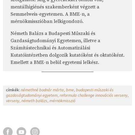
mentálhigiénés szakemberként végzett a
Semmelweis-egyetemen. A BME-n, a
mérnökmisszióban lelkigondozó.
Németh Balázs a Budapesti Műszaki és
Gazdaságtudományi Egyetemen, illetve a
Számítástechnikai és Automatizálási
Kutatóintézetben dolgozik kutatóként és oktatóként.
Emellett a BME-n belül egyetemi lelkész.
címkék:
némethné bodnár márta
bme
budapesti műszaki és
gazdaságtudományi egyetem
reformula challenge innovációs verseny
verseny
németh balázs
mérnökmisszió