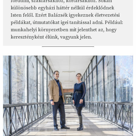
fordulni, szaktársakhoz, kortársakhoz. Sokan
különösebb egyházi háttér nélkül érdeklődnek
Isten felől. Ezért Balázsék igyekeznek életvezetési
példákat, útmutatókat igei tanítással adni. Például:
munkahelyi környezetben mit jelenthet az, hogy
keresztényként élünk, vagyunk jelen.