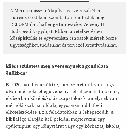
A Mérnökmisszió Alapítvány szervezésében
március ötödikén, szombaton rendezték meg a
REFORMula Challenge Innovációs Verseny II.
Budapesti Nagydíját. Ebben a vetélkedésben
középiskolás és egyetemista csapatok mérték össze
ügyességüket, tudásukat és tervezői kreativitásukat.
Miért született meg a versenynek a gondolata
önökben?
B
: 2020-ban hívtuk életre, mert szerettünk volna egy
olyan mérnöki jellegű versenyt létrehozni fiataloknak,
elsősorban középiskolás csapatoknak, amelynek van
mérnöki szakmai oldala, egyszersmind hitbeli
elköteleződése. Ez a feladatokban is leképeződik. A
bibliai ige alapján kell például megtervezni egy
épülettípust, egy könyvtárat vagy egy kórházat, iskolát,