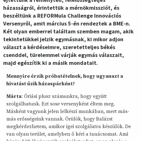
házasságról, érintettük a mérnökmissziót, és
beszéltünk a REFORMula Challenge Innovációs
Versenyről, amit március 5-én rendeztek a BME-n.
Két olyan emberrel találtam szemben magam, akik
tekintetükkel jelzik egymásnak, ki mikor adjon
választ a kérdéseimre, szeretetteljes békés
csenddel, türelemmel várják egymás válaszait,
majd egészítik ki a másik mondatait.
Mennyire érzik próbatételnek, hogy ugyanazt a
hivatást űzik házaspárként?
Márta
: Óriási plusz számunkra, hogy együtt
szolgálhatunk. Ezt sose versenyként éltem meg.
Másként vagyunk jelen lelkészi munkában, mert más-
más erősségeink vannak. Örülök, hogy Balázst
megkérdezhetem, amikor igei szolgálatra készülök. De
van olyan terület, amelyben ő kéri a tanácsomat. Ami