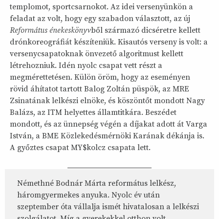
templomot, sportcsarnokot. Az idei versenyünkön a
feladat az volt, hogy egy szabadon választott, az új
Református énekeskönyv
ből származó dicséretre kellett
drónkoreográfiát készíteniük. Kisautós verseny is volt: a
versenycsapatoknak önvezető algoritmust kellett
létrehozniuk. Idén nyolc csapat vett részt a
megmérettetésen. Külön öröm, hogy az eseményen
rövid áhítatot tartott Balog Zoltán püspök, az MRE
Zsinatának lelkészi elnöke, és köszöntőt mondott Nagy
Balázs, az ITM helyettes államtitkára. Beszédet
mondott, és az ünnepség végén a díjakat adott át Varga
István, a BME Közlekedésmérnöki Karának dékánja is.
A győztes csapat MY$kolcz csapata lett.
Némethné Bodnár Márta református lelkész,
háromgyermekes anyuka. Nyolc év után
szeptember óta vállalja ismét hivatalosan a lelkészi
szolgálatot. Míg a gyerekekkel otthon volt,