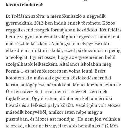
közös feladatra?
B
: Tréfásan szólva: a mérnökmisszió a negyedik
gyermekünk. 2012-ben indult ennek története. Közös
reggeli csendességek formájában kezdődött. Két felől is
benne vagyok a mérnöki világban: egyrészt kutatóként,
másrészt lelkészként. A műegyetem elvégzése után
elkezdtem a doktori iskolát, ezzel párhuzamosan pedig
a teológiát. Így ért össze, hogy az egyetememen belül
szolgálhatok lelkészként. Általános iskolában még
Forma-1-es mérnök szerettem volna lenni. Ezért
kötöttem ki a műszaki egyetem közlekedésmérnöki
karán, autógépész mérnökként. Menet közben aztán az
Úristen rávezetett arra: nem csak ezzel szeretnék
foglalkozni. Úgy éreztem, döntenem kell a mérnöki
hivatás és a lelkészi pálya között. Vezérigém volt Mózes
második könyvéből, amikor Isten népe megy a
pusztában, és Mózes azt mondja: „Ha nem jön velünk a
te orcád, akkor ne is vigyél tovább bennünket!” (2 Móz