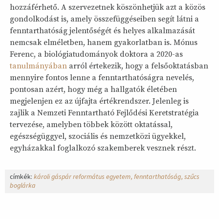
hozzáférhető. A szervezetnek köszönhetjük azt a közös
gondolkodást is, amely összefüggéseiben segít látni a
fenntarthatóság jelentőségét és helyes alkalmazását
nemcsak elméletben, hanem gyakorlatban is. Mónus
Ferenc, a biológiatudományok doktora a 2020-as
tanulmányában
arról értekezik, hogy a felsőoktatásban
mennyire fontos lenne a fenntarthatóságra nevelés,
pontosan azért, hogy még a hallgatók életében
megjelenjen ez az újfajta értékrendszer. Jelenleg is
zajlik a Nemzeti Fenntartható Fejlődési Keretstratégia
tervezése, amelyben többek között oktatással,
egészségüggyel, szociális és nemzetközi ügyekkel,
egyházakkal foglalkozó szakemberek vesznek részt.
címkék:
károli gáspár református egyetem
fenntarthatóság
szűcs
boglárka