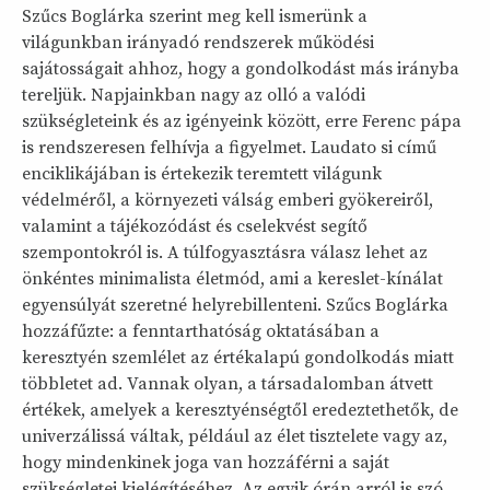
Szűcs Boglárka szerint meg kell ismerünk a
világunkban irányadó rendszerek működési
sajátosságait ahhoz, hogy a gondolkodást más irányba
tereljük. Napjainkban nagy az olló a valódi
szükségleteink és az igényeink között, erre Ferenc pápa
is rendszeresen felhívja a figyelmet. Laudato si című
enciklikájában is értekezik teremtett világunk
védelméről, a környezeti válság emberi gyökereiről,
valamint a tájékozódást és cselekvést segítő
szempontokról is. A túlfogyasztásra válasz lehet az
önkéntes minimalista életmód, ami a kereslet-kínálat
egyensúlyát szeretné helyrebillenteni. Szűcs Boglárka
hozzáfűzte: a fenntarthatóság oktatásában a
keresztyén szemlélet az értékalapú gondolkodás miatt
többletet ad. Vannak olyan, a társadalomban átvett
értékek, amelyek a keresztyénségtől eredeztethetők, de
univerzálissá váltak, például az élet tisztelete vagy az,
hogy mindenkinek joga van hozzáférni a saját
szükségletei kielégítéséhez. Az egyik órán arról is szó