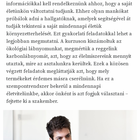
információkkal kell rendelkeznünk ahhoz, hogy a saját
életünkön változtatni tudjunk. Ehhez olyan mankókat
próbálok adni a hallgatóknak, amelyek segítségével át
tudják tekinteni a saját mindennapi életük
környezetterhelését. Ezt gyakorlati feladatokkal lehet a
legjobban megmutatni. A kurzuson kiszámoltuk az
ökológiai lábnyomunkat, megmértük a reggelink
karbonlábnyomát, azt, hogy az élelmiszereink mennyit
utaztak, mire az asztalunkra kerültek. Ezek a közösen
végzett feladatok megláttatják azt, hogy mely
termékeket érdemes másra cserélnünk. Ha ez a
szempontrendszer bekerül a mindennapi
életvitelünkbe, akkor önként is azt fogjuk választani –
fejtette ki a szakember.