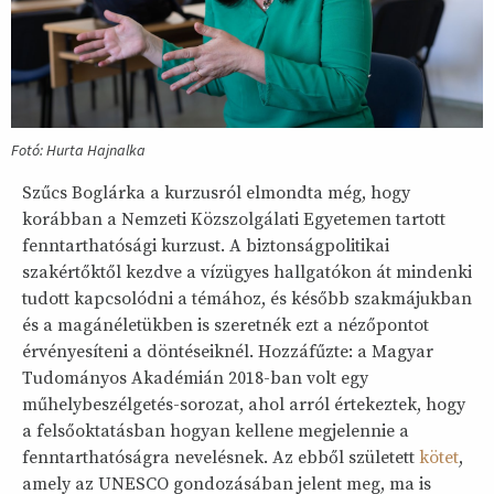
Fotó: Hurta Hajnalka
Szűcs Boglárka a kurzusról elmondta még, hogy
korábban a Nemzeti Közszolgálati Egyetemen tartott
fenntarthatósági kurzust. A biztonságpolitikai
szakértőktől kezdve a vízügyes hallgatókon át mindenki
tudott kapcsolódni a témához, és később szakmájukban
és a magánéletükben is szeretnék ezt a nézőpontot
érvényesíteni a döntéseiknél. Hozzáfűzte: a Magyar
Tudományos Akadémián 2018-ban volt egy
műhelybeszélgetés-sorozat, ahol arról értekeztek, hogy
a felsőoktatásban hogyan kellene megjelennie a
fenntarthatóságra nevelésnek. Az ebből született
kötet
,
amely az UNESCO gondozásában jelent meg, ma is