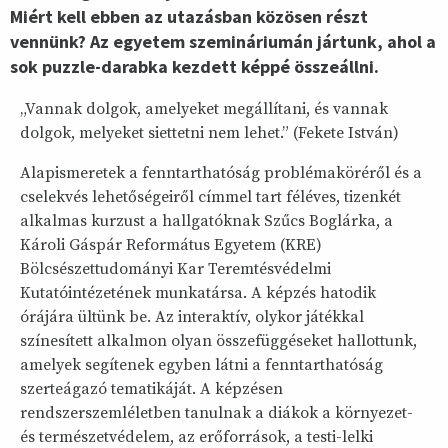
Miért kell ebben az utazásban közösen részt
vennünk?
Az egyetem
szemináriumán jártunk, ahol a
sok puzzle-darabka kezdett képpé összeállni.
„Vannak dolgok, amelyeket megállítani, és vannak
dolgok, melyeket siettetni nem lehet.” (Fekete István)
Alapismeretek a fenntarthatóság problémaköréről és a
cselekvés lehetőségeiről címmel tart féléves, tizenkét
alkalmas kurzust a hallgatóknak Szűcs Boglárka, a
Károli Gáspár Református Egyetem (KRE)
Bölcsészettudományi Kar Teremtésvédelmi
Kutatóintézetének munkatársa. A képzés hatodik
órájára ültünk be. Az interaktív, olykor játékkal
színesített alkalmon olyan összefüggéseket hallottunk,
amelyek segítenek egyben látni a fenntarthatóság
szerteágazó tematikáját. A képzésen
rendszerszemléletben tanulnak a diákok a környezet-
és természetvédelem, az erőforrások, a testi-lelki