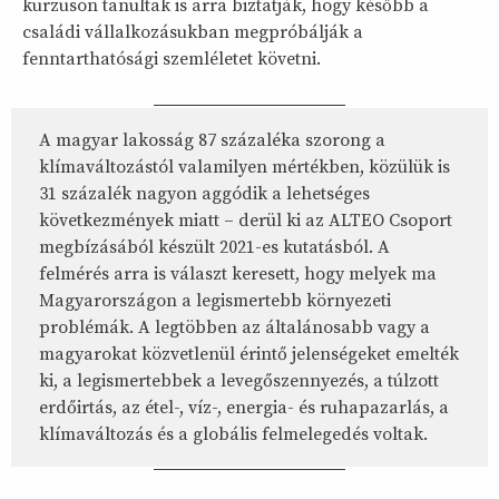
kurzuson tanultak is arra biztatják, hogy később a
családi vállalkozásukban megpróbálják a
fenntarthatósági szemléletet követni.
A magyar lakosság 87 százaléka szorong a
klímaváltozástól valamilyen mértékben, közülük is
31 százalék nagyon aggódik a lehetséges
következmények miatt – derül ki az ALTEO Csoport
megbízásából készült 2021-es kutatásból. A
felmérés arra is választ keresett, hogy melyek ma
Magyarországon a legismertebb környezeti
problémák. A legtöbben az általánosabb vagy a
magyarokat közvetlenül érintő jelenségeket emelték
ki, a legismertebbek a levegőszennyezés, a túlzott
erdőirtás, az étel-, víz-, energia- és ruhapazarlás, a
klímaváltozás és a globális felmelegedés voltak.