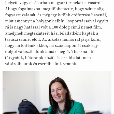
helyett, vagy elsősorban magyar termékeket vásárol.
Ahogy fogalmazott: megdöbbentette, hogy szinte alig
fogyaszt valamit, és még így is több erőforrást használ,
mint amennyit a bolygónk elbír. Csoporttársaival együtt
rá is nagy hatással volt a 100 dolog című német film,
amelynek megtekintését házi feladatként kapták a
tavaszi szünet előtt. Az alkotás humorral járja körül,
hogy mi történik akkor, ha száz napon át csak egy
dolgot választhatunk a már meglévő használati
tárgyaink, bútoraink közül, és ez idő alatt nem
vásárolhatunk és cserélhetünk semmit.