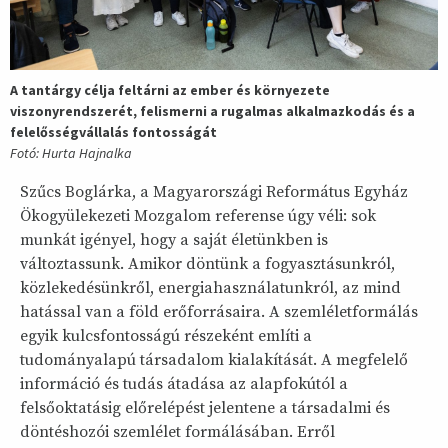
A tantárgy célja feltárni az ember és környezete
viszonyrendszerét, felismerni a rugalmas alkalmazkodás és a
felelősségvállalás fontosságát
Fotó: Hurta Hajnalka
Szűcs Boglárka, a Magyarországi Református Egyház
Ökogyülekezeti Mozgalom referense úgy véli: sok
munkát igényel, hogy a saját életünkben is
változtassunk. Amikor döntünk a fogyasztásunkról,
közlekedésünkről, energiahasználatunkról, az mind
hatással van a föld erőforrásaira. A szemléletformálás
egyik kulcsfontosságú részeként említi a
tudományalapú társadalom kialakítását. A megfelelő
információ és tudás átadása az alapfokútól a
felsőoktatásig előrelépést jelentene a társadalmi és
döntéshozói szemlélet formálásában. Erről