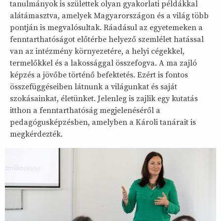
tanulmányok is születtek olyan gyakorlati példákkal
alátámasztva, amelyek Magyarországon és a világ több
pontján is megvalósultak. Ráadásul az egyetemeken a
fenntarthatóságot előtérbe helyező szemlélet hatással
van az intézmény környezetére, a helyi cégekkel,
termelőkkel és a lakossággal összefogva. A ma zajló
képzés a jövőbe történő befektetés. Ezért is fontos
összefüggéseiben látnunk a világunkat és saját
szokásainkat, életünket. Jelenleg is zajlik egy kutatás
itthon a fenntarthatóság megjelenéséről a
pedagógusképzésben, amelyben a Károli tanárait is
megkérdezték.