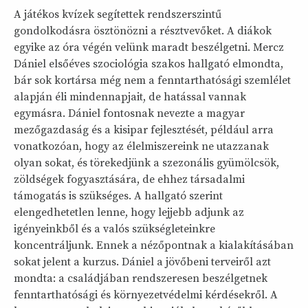
A játékos kvízek segítettek rendszerszintű
gondolkodásra ösztönözni a résztvevőket. A diákok
egyike az óra végén velünk maradt beszélgetni. Mercz
Dániel elsőéves szociológia szakos hallgató elmondta,
bár sok kortársa még nem a fenntarthatósági szemlélet
alapján éli mindennapjait, de hatással vannak
egymásra. Dániel fontosnak nevezte a magyar
mezőgazdaság és a kisipar fejlesztését, például arra
vonatkozóan, hogy az élelmiszereink ne utazzanak
olyan sokat, és törekedjünk a szezonális gyümölcsök,
zöldségek fogyasztására, de ehhez társadalmi
támogatás is szükséges. A hallgató szerint
elengedhetetlen lenne, hogy lejjebb adjunk az
igényeinkből és a valós szükségleteinkre
koncentráljunk. Ennek a nézőpontnak a kialakításában
sokat jelent a kurzus. Dániel a jövőbeni terveiről azt
mondta: a családjában rendszeresen beszélgetnek
fenntarthatósági és környezetvédelmi kérdésekről. A