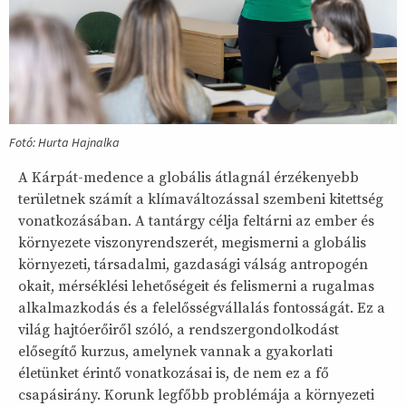
Fotó: Hurta Hajnalka
A Kárpát-medence a globális átlagnál érzékenyebb
területnek számít a klímaváltozással szembeni kitettség
vonatkozásában. A tantárgy célja feltárni az ember és
környezete viszonyrendszerét, megismerni a globális
környezeti, társadalmi, gazdasági válság antropogén
okait, mérséklési lehetőségeit és felismerni a rugalmas
alkalmazkodás és a felelősségvállalás fontosságát. Ez a
világ hajtóerőiről szóló, a rendszergondolkodást
elősegítő kurzus, amelynek vannak a gyakorlati
életünket érintő vonatkozásai is, de nem ez a fő
csapásirány. Korunk legfőbb problémája a környezeti