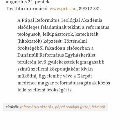
augusztus 24, péntek.
További információ:
www.prta.hu
, 89/312 331.
A Pápai Református Teológiai Akadémia
elsődleges feladatának tekinti a református
teológusok, lelkipásztorok, katechéták
(hitoktatók) képzését. Történelmi
örökségéből fakadóan elsősorban a
Dunántúli Református Egyházkerület
területén levő gyülekezetek legmagasabb
szintű szellemi központjaként kíván
működni, figyelembe véve a Kárpát-
medence magyar reformátusságának közös
lelki-szellemi örökségét is.
címkék:
református oktatás
pápai teológia (prta)
felvételi