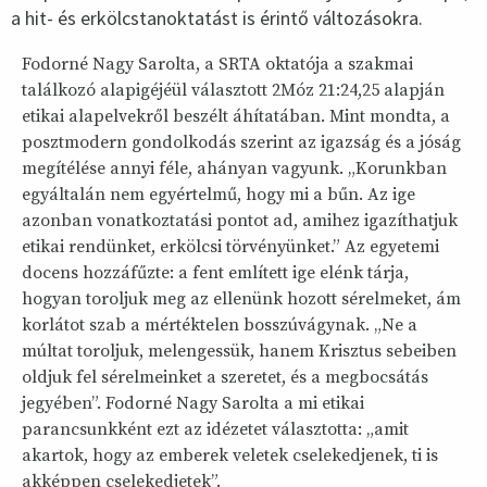
a hit- és erkölcstanoktatást is érintő változásokra.
Fodorné Nagy Sarolta, a SRTA oktatója a szakmai
találkozó alapigéjéül választott 2Móz 21:24,25 alapján
etikai alapelvekről beszélt áhítatában. Mint mondta, a
posztmodern gondolkodás szerint az igazság és a jóság
megítélése annyi féle, ahányan vagyunk. „Korunkban
egyáltalán nem egyértelmű, hogy mi a bűn. Az ige
azonban vonatkoztatási pontot ad, amihez igazíthatjuk
etikai rendünket, erkölcsi törvényünket.” Az egyetemi
docens hozzáfűzte: a fent említett ige elénk tárja,
hogyan toroljuk meg az ellenünk hozott sérelmeket, ám
korlátot szab a mértéktelen bosszúvágynak. „Ne a
múltat toroljuk, melengessük, hanem Krisztus sebeiben
oldjuk fel sérelmeinket a szeretet, és a megbocsátás
jegyében”. Fodorné Nagy Sarolta a mi etikai
parancsunkként ezt az idézetet választotta: „amit
akartok, hogy az emberek veletek cselekedjenek, ti is
akképpen cselekedjetek”.