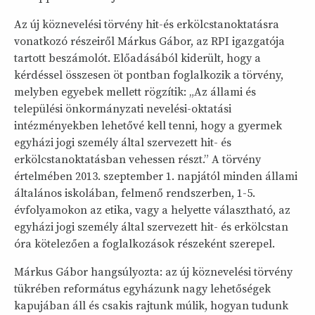
Az új köznevelési törvény hit-és erkölcstanoktatásra
vonatkozó részeiről Márkus Gábor, az RPI igazgatója
tartott beszámolót. Előadásából kiderült, hogy a
kérdéssel összesen öt pontban foglalkozik a törvény,
melyben egyebek mellett rögzítik: „Az állami és
települési önkormányzati nevelési-oktatási
intézményekben lehetővé kell tenni, hogy a gyermek
egyházi jogi személy által szervezett hit- és
erkölcstanoktatásban vehessen részt.” A törvény
értelmében 2013. szeptember 1. napjától minden állami
általános iskolában, felmenő rendszerben, 1-5.
évfolyamokon az etika, vagy a helyette választható, az
egyházi jogi személy által szervezett hit- és erkölcstan
óra kötelezően a foglalkozások részeként szerepel.
Márkus Gábor hangsúlyozta: az új köznevelési törvény
tükrében református egyházunk nagy lehetőségek
kapujában áll és csakis rajtunk múlik, hogyan tudunk