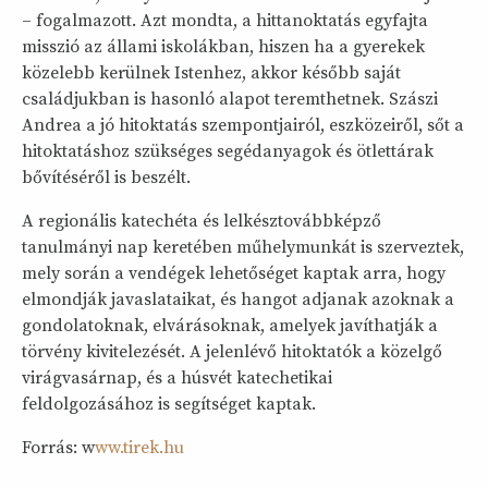
– fogalmazott. Azt mondta, a hittanoktatás egyfajta
misszió az állami iskolákban, hiszen ha a gyerekek
közelebb kerülnek Istenhez, akkor később saját
családjukban is hasonló alapot teremthetnek. Szászi
Andrea a jó hitoktatás szempontjairól, eszközeiről, sőt a
hitoktatáshoz szükséges segédanyagok és ötlettárak
bővítéséről is beszélt.
A regionális katechéta és lelkésztovábbképző
tanulmányi nap keretében műhelymunkát is szerveztek,
mely során a vendégek lehetőséget kaptak arra, hogy
elmondják javaslataikat, és hangot adjanak azoknak a
gondolatoknak, elvárásoknak, amelyek javíthatják a
törvény kivitelezését. A jelenlévő hitoktatók a közelgő
virágvasárnap, és a húsvét katechetikai
feldolgozásához is segítséget kaptak.
Forrás: w
ww.tirek.hu