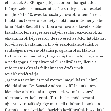
élni ezzel. Az RPI igazgatója azonban hangot adott
hiányérzetének, miszerint az életstratégiai döntéseket
meghozó 14-18. éves korosztályt továbbra sem éri el a
hitoktatás (kivéve a keresztyén oktatási intézményekben
tanulókat). Beszélt továbbá a változások következtében
kialakuló, lehetséges keresztyén szülői reakciókról, az
etikatanárok képzéséről, de szó esett az MRE hitoktatási
törvényéről, valamint a hit- és erkölcstanoktatáshoz
szükséges nevelési-oktatási programról is. Márkus
Gábor azt is elmondta, hogy az új törvénytől elsősorban
a pedagógus-életpályamodell realizálását, illetve a
református oktatás felhalmozott értékeinek
továbbvitelét várja.
„Igény a tartalmi és módszertani megújításra” című
előadásában Dr. Szászi Andrea, az RPI munkatársa
kiemelte: a hitoktatást a gyerekek számára vonzó
alternatívává kell tenni. „Tartalmi és módszertani
újításra van szükség, így meg kell találnunk azokat a
formákat, amelyekkel közelebb kerülhetünk hozzájuk”