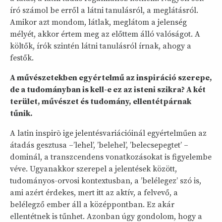
író számol be erről a látni tanulásról, a meglátásról.
Amikor azt mondom, látlak, meglátom a jelenség
mélyét, akkor értem meg az előttem álló valóságot. A
költők, írók szintén látni tanulásról írnak, ahogy a
festők.
A művészetekben egyértelmű az inspiráció szerepe,
de a tudományban is kell-e ez az isteni szikra? A két
terület, művészet és tudomány, ellentétpárnak
tűnik.
A latin inspirō ige jelentésvariációinál egyértelműen az
átadás gesztusa –’lehel’, ’belehel’, ’belecsepegtet’ –
dominál, a transzcendens vonatkozásokat is figyelembe
véve. Ugyanakkor szerepel a jelentések között,
tudományos-orvosi kontextusban, a ’belélegez’ szó is,
ami azért érdekes, mert itt az aktív, a felvevő, a
belélegző ember áll a középpontban. Ez akár
ellentétnek is tűnhet. Azonban úgy gondolom, hogy a