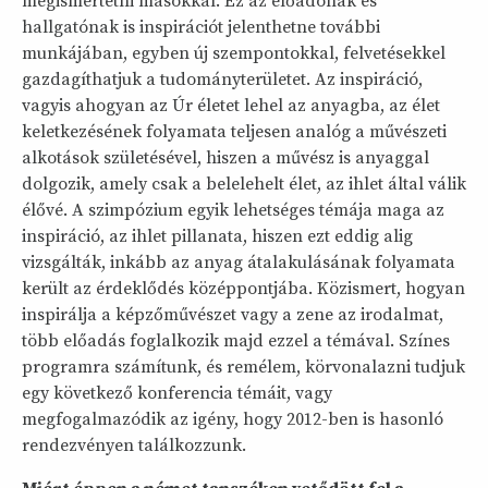
megismertetni másokkal. Ez az előadónak és
hallgatónak is inspirációt jelenthetne további
munkájában, egyben új szempontokkal, felvetésekkel
gazdagíthatjuk a tudományterületet. Az inspiráció,
vagyis ahogyan az Úr életet lehel az anyagba, az élet
keletkezésének folyamata teljesen analóg a művészeti
alkotások születésével, hiszen a művész is anyaggal
dolgozik, amely csak a belelehelt élet, az ihlet által válik
élővé. A szimpózium egyik lehetséges témája maga az
inspiráció, az ihlet pillanata, hiszen ezt eddig alig
vizsgálták, inkább az anyag átalakulásának folyamata
került az érdeklődés középpontjába. Közismert, hogyan
inspirálja a képzőművészet vagy a zene az irodalmat,
több előadás foglalkozik majd ezzel a témával. Színes
programra számítunk, és remélem, körvonalazni tudjuk
egy következő konferencia témáit, vagy
megfogalmazódik az igény, hogy 2012-ben is hasonló
rendezvényen találkozzunk.