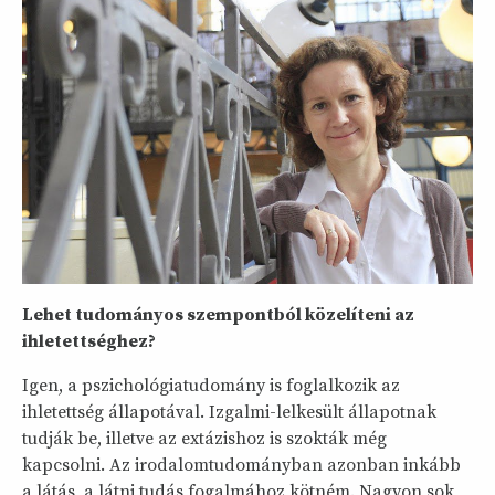
Lehet tudományos szempontból közelíteni az
ihletettséghez?
Igen, a pszichológiatudomány is foglalkozik az
ihletettség állapotával. Izgalmi-lelkesült állapotnak
tudják be, illetve az extázishoz is szokták még
kapcsolni. Az irodalomtudományban azonban inkább
a látás, a látni tudás fogalmához kötném. Nagyon sok