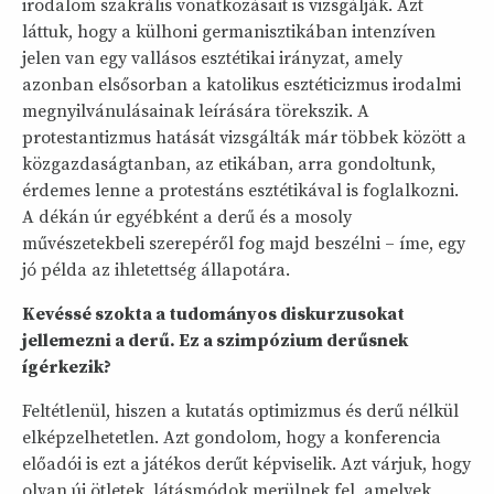
irodalom szakrális vonatkozásait is vizsgálják. Azt
láttuk, hogy a külhoni germanisztikában intenzíven
jelen van egy vallásos esztétikai irányzat, amely
azonban elsősorban a katolikus esztéticizmus irodalmi
megnyilvánulásainak leírására törekszik. A
protestantizmus hatását vizsgálták már többek között a
közgazdaságtanban, az etikában, arra gondoltunk,
érdemes lenne a protestáns esztétikával is foglalkozni.
A dékán úr egyébként a derű és a mosoly
művészetekbeli szerepéről fog majd beszélni – íme, egy
jó példa az ihletettség állapotára.
Kevéssé szokta a tudományos diskurzusokat
jellemezni a derű. Ez a szimpózium derűsnek
ígérkezik?
Feltétlenül, hiszen a kutatás optimizmus és derű nélkül
elképzelhetetlen. Azt gondolom, hogy a konferencia
előadói is ezt a játékos derűt képviselik. Azt várjuk, hogy
olyan új ötletek, látásmódok merülnek fel, amelyek