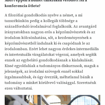
Miért éppen a német tanszéken vetődött fel a
konferencia ötlete?
A filozófiai gondolkodás nyelve a német, a mi
tanszékünkön pedig a kollegák többsége a
századforduló irodalmával foglalkozik. Az avantgárd
irányzatokban nagyon erős a képzőművészetek és az
irodalom kölcsönhatása, sőt, a kezdeményezések a
képzőművészetből indulnak ki és csapódnak le az
irodalomban. Ezért lehet nagyon érdekes intermediális
és intertextuális vizsgálatokat végezni, amelyek segítik
ennek az egybelátó gondolkodásnak a kialakulását.
Kissé egyoldalúak a tudományos diskurzusok, maguk a
jelenségek, az irodalmi szövegek ennél sokkal
izgalmasabbak, és úgy érezzük, méltatlanul bánik a
tudomány a minket körülvevő valósággal. Szeretnénk
ezen változtatni.