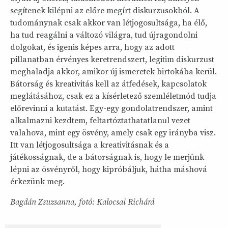
segítenek kilépni az előre megírt diskurzusokból. A
tudománynak csak akkor van létjogosultsága, ha élő,
ha tud reagálni a változó világra, tud újragondolni
dolgokat, és igenis képes arra, hogy az adott
pillanatban érvényes keretrendszert, legitim diskurzust
meghaladja akkor, amikor új ismeretek birtokába kerül.
Bátorság és kreativitás kell az átfedések, kapcsolatok
meglátásához, csak ez a kísérletező szemléletmód tudja
előrevinni a kutatást. Egy-egy gondolatrendszer, amint
alkalmazni kezdtem, feltartóztathatatlanul vezet
valahova, mint egy ösvény, amely csak egy irányba visz.
Itt van létjogosultsága a kreativitásnak és a
játékosságnak, de a bátorságnak is, hogy le merjünk
lépni az ösvényről, hogy kipróbáljuk, hátha máshová
érkezünk meg.
Bagdán Zsuzsanna, fotó: Kalocsai Richárd