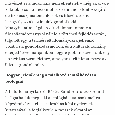
művészet és a tudomány nem ellentétek – még az orvos-
kutatók is sorra beszámolnak az intuíció fontosságáról,
de fizikusok, matematikusok és filozófusok is
hangsúlyozzák az intuitív gondolkodás
kihagyhatatlanságát. Az irodalomtudomány a
filozófiatudományról vált le a történeti fejlődés során,
túljutott egy, a természettudományokra jellemző
pozitivista gondolkodásmódon, és a kultúratudomány
elterjedésével napjainkban egyre jobban közelítünk egy
holisztikus szemlélethez, amelynek feltétlenül része az
ihletett gondolkodás.
Hogyan jelenik meg a találkozó témái között a
teológia?
A hittudományi karról Békési Sándor professzor urat
hallgathatjuk meg, aki a teológiai kutatások mellett
képzőművészettel, a szakralitás képi nyelvének
kutatásával is foglalkozik. A tanszék oktatói az