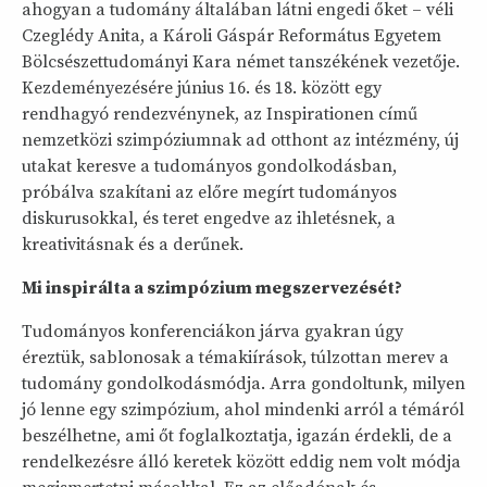
ahogyan a tudomány általában látni engedi őket – véli
Czeglédy Anita, a Károli Gáspár Református Egyetem
Bölcsészettudományi Kara német tanszékének vezetője.
Kezdeményezésére június 16. és 18. között egy
rendhagyó rendezvénynek, az Inspirationen című
nemzetközi szimpóziumnak ad otthont az intézmény, új
utakat keresve a tudományos gondolkodásban,
próbálva szakítani az előre megírt tudományos
diskurusokkal, és teret engedve az ihletésnek, a
kreativitásnak és a derűnek.
Mi inspirálta a szimpózium megszervezését?
Tudományos konferenciákon járva gyakran úgy
éreztük, sablonosak a témakiírások, túlzottan merev a
tudomány gondolkodásmódja. Arra gondoltunk, milyen
jó lenne egy szimpózium, ahol mindenki arról a témáról
beszélhetne, ami őt foglalkoztatja, igazán érdekli, de a
rendelkezésre álló keretek között eddig nem volt módja